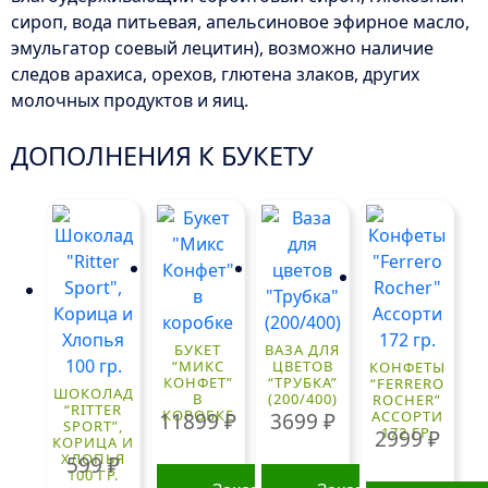
сироп, вода питьевая, апельсиновое эфирное масло,
эмульгатор соевый лецитин), возможно наличие
следов арахиса, орехов, глютена злаков, других
молочных продуктов и яиц.
ДОПОЛНЕНИЯ К БУКЕТУ
БУКЕТ
ВАЗА ДЛЯ
“МИКС
ЦВЕТОВ
КОНФЕТЫ
КОНФЕТ”
“ТРУБКА”
“FERRERO
ШОКОЛАД
В
(200/400)
ROCHER”
“RITTER
КОРОБКЕ
АССОРТИ
11899
₽
3699
₽
SPORT”,
172 ГР.
2999
₽
КОРИЦА И
ХЛОПЬЯ
599
₽
100 ГР.