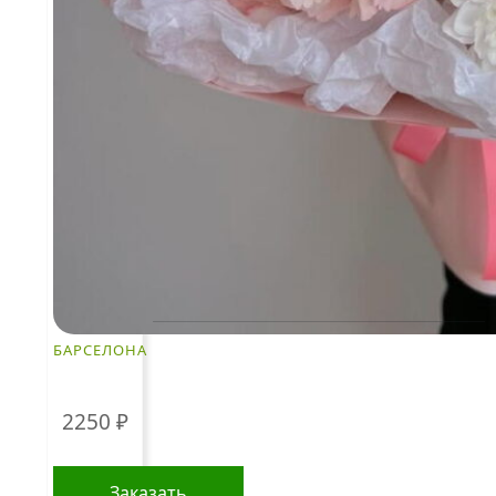
времени года, а
товара.
также может
быть выше в
периоды праздников и предпраздничных
дней. Информация о составе букетов, ценах на
товары и услуги, представленная на данном
сайте, предназначена исключительно для
ознакомления и не является публичной
офертой, как это определено в Статье 437(2)
Гражданского кодекса Российской Федерации.
КЛИЕНТАМ
БАРСЕЛОНА
Политика конфиденциальности
Пользовательское соглашение
2250
₽
Рекомендации по уходу за цветами
Контакты
Заказать