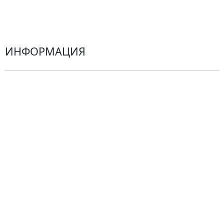
Герберы
ИНФОРМАЦИЯ
О компании
Гарантии
Центр поддержки
Доставка
Оплата
Проблемные ситуации
Замена и возврат товара. Возврат денег.
Претензии