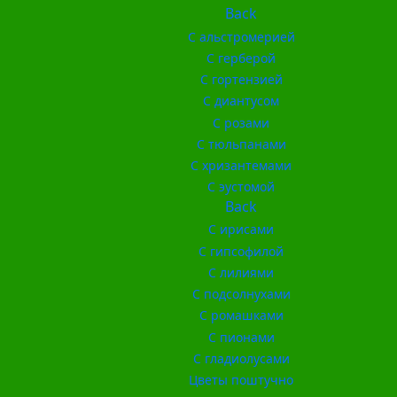
Back
С альстромерией
С герберой
С гортензией
С диантусом
С розами
С тюльпанами
С хризантемами
С эустомой
Back
С ирисами
С гипсофилой
С лилиями
С подсолнухами
С ромашками
С пионами
С гладиолусами
Цветы поштучно