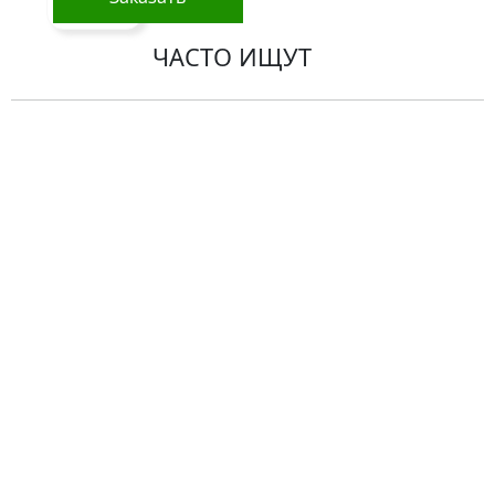
ЧАСТО ИЩУТ
Розы
По цветам
Сборные букеты
Композиции
Подарки
Все товары
Альстромерии
Гортензии
Хризантемы
Эустомы