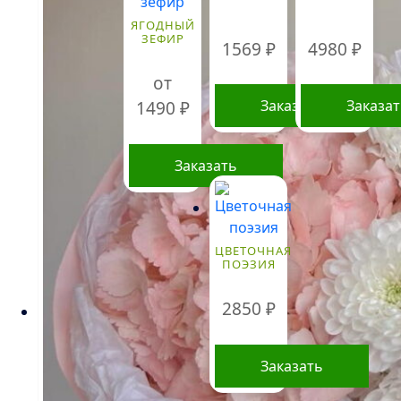
ЯГОДНЫЙ
ЗЕФИР
1569
₽
4980
₽
от
Заказать
Заказа
1490
₽
Заказать
Стоимость
Этот
букетов и
товар
композиций,
указанная на
имеет
ЦВЕТОЧНАЯ
сайте,
несколько
ПОЭЗИЯ
ориентировочна
вариаций.
и может
Опции
меняться.
2850
₽
Окончательная
можно
цена зависит от
выбрать
доступности
Заказать
на
определенных
видов цветов,
странице