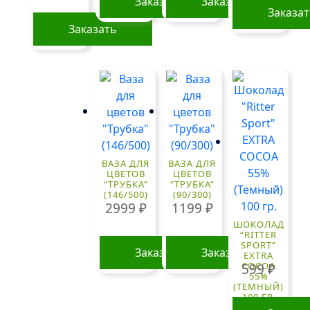
Заказать
Заказать
Заказа
Заказать
ВАЗА ДЛЯ
ВАЗА ДЛЯ
ЦВЕТОВ
ЦВЕТОВ
“ТРУБКА”
“ТРУБКА”
(146/500)
(90/300)
2999
₽
1199
₽
ШОКОЛАД
“RITTER
SPORT”
Заказать
Заказать
EXTRA
COCOA
599
₽
55%
(ТЕМНЫЙ)
100 ГР.