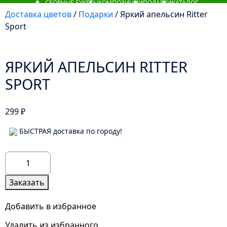
СБОРНЫЕ БУКЕТЫ
КОМПОЗИЦИИ
ПОДАРКИ
КАТАЛОГ
Доставка цветов
/
Подарки
/ Яркий апельсин Ritter
Sport
ЯРКИЙ АПЕЛЬСИН RITTER
SPORT
299
₽
БЫСТРАЯ доставка по городу!
Количество
товара
Яркий
Заказать
апельсин
Ritter
Добавить в избранное
Sport
Удалить из избранного