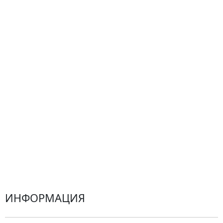
По цветам
Сборные букеты
Композиции
Подарки
Все товары
Альстромерии
Гортензии
Хризантемы
Эустомы
Герберы
ИНФОРМАЦИЯ