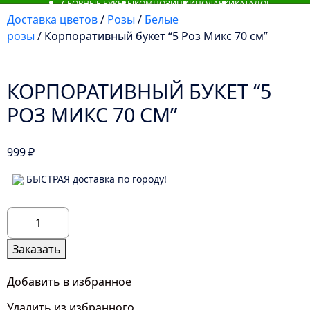
СБОРНЫЕ БУКЕТЫ
КОМПОЗИЦИИ
ПОДАРКИ
КАТАЛОГ
Доставка цветов
/
Розы
/
Белые
розы
/ Корпоративный букет “5 Роз Микс 70 см”
КОРПОРАТИВНЫЙ БУКЕТ “5
РОЗ МИКС 70 СМ”
999
₽
БЫСТРАЯ доставка по городу!
Количество
товара
Корпоративный
Заказать
букет
"5
Добавить в избранное
Роз
Удалить из избранного
Микс