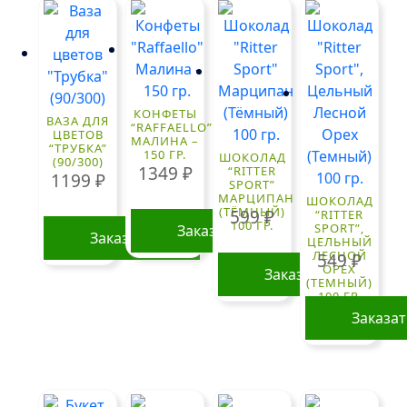
КОНФЕТЫ
ВАЗА ДЛЯ
“RAFFAELLO”
ЦВЕТОВ
МАЛИНА –
“ТРУБКА”
150 ГР.
ШОКОЛАД
(90/300)
1349
₽
“RITTER
1199
₽
SPORT”
МАРЦИПАН
ШОКОЛАД
(ТЁМНЫЙ)
599
₽
“RITTER
100 ГР.
SPORT”,
Заказать
Заказать
ЦЕЛЬНЫЙ
ЛЕСНОЙ
549
₽
ОРЕХ
Заказать
(ТЕМНЫЙ)
100 ГР.
Заказа