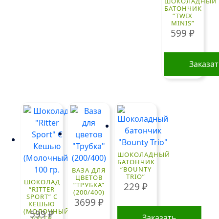
ШОКОЛАДНЫЙ
БАТОНЧИК
“TWIX
MINIS”
599
₽
Заказа
ШОКОЛАДНЫЙ
БАТОНЧИК
“BOUNTY
ВАЗА ДЛЯ
TRIO”
ЦВЕТОВ
ШОКОЛАД
229
₽
“ТРУБКА”
“RITTER
(200/400)
SPORT” С
3699
₽
КЕШЬЮ
(МОЛОЧНЫЙ)
599
₽
Заказать
100 ГР.