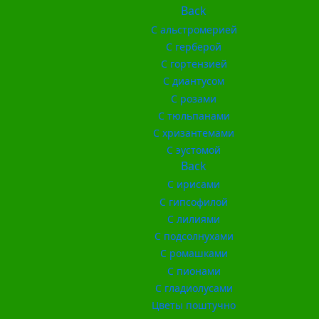
Back
С альстромерией
С герберой
С гортензией
С диантусом
С розами
С тюльпанами
С хризантемами
С эустомой
Back
С ирисами
С гипсофилой
С лилиями
С подсолнухами
С ромашками
С пионами
С гладиолусами
Цветы поштучно