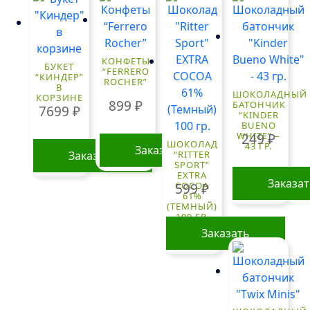
КОНФЕТЫ
БУКЕТ
“FERRERO
“КИНДЕР”
ROCHER”
В
ШОКОЛАДНЫЙ
КОРЗИНЕ
899
₽
БАТОНЧИК
7699
₽
“KINDER
BUENO
WHITE” –
249
₽
ШОКОЛАД
43 ГР.
Заказать
Заказать
“RITTER
SPORT”
EXTRA
Заказа
COCOA
599
₽
61%
(ТЕМНЫЙ)
100 ГР.
Заказать