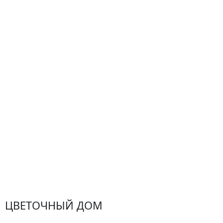
О компании
Гарантии
Центр поддержки
Доставка
Оплата
Проблемные ситуации
Замена и возврат товара. Возврат денег.
Претензии
Замена цветов
Города доставки
ЦВЕТОЧНЫЙ ДОМ