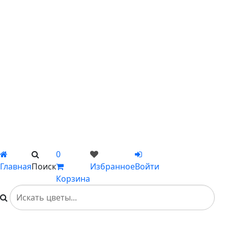
С лилиями
С подсолнухами
С ромашками
С пионами
С гладиолусами
Цветы поштучно
Сборные букеты
Композиции
Подарки
Каталог
Вы не добавили ни одного товара в Избранное
0
Главная
Поиск
Избранное
Войти
Корзина