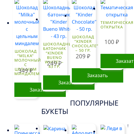
ТЕМАТИЧЕСКАЯ
ОТКРЫТКА
ШОКОЛАД
100
₽
“KINDER
ШОКОЛАДНЫЙ
CHOCOLATE”
БАТОНЧИК
– 50 ГР.
ШОКОЛАД
“KINDER
209
₽
“MILKA”
BUENO
МОЛОЧНЫЙ
Заказа
WHITE” –
249
₽
С
43 ГР.
ЦЕЛЬНЫМ
349
₽
МИНДАЛЕМ
Заказать
Заказать
Заказать
ПОПУЛЯРНЫЕ
БУКЕТЫ
!