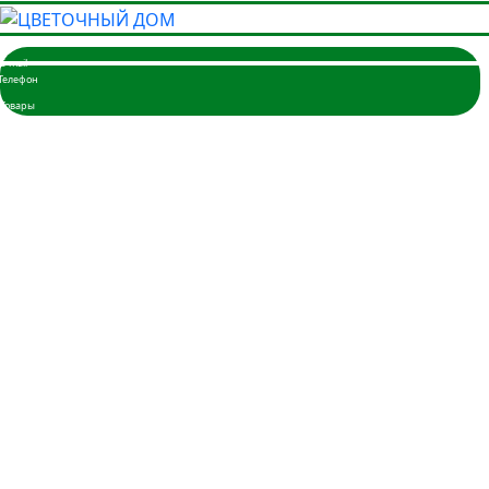
Главная
Розы
3 розы
5 роз
7 роз
9 роз
11 роз
15 роз
17 роз
19 роз
21 роза
25 роз
35 роз
45 роз
51 шт.