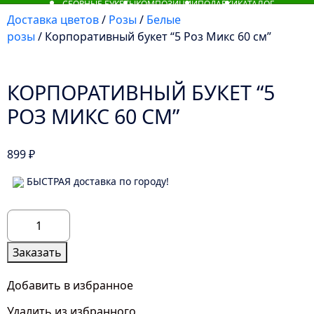
СБОРНЫЕ БУКЕТЫ
КОМПОЗИЦИИ
ПОДАРКИ
КАТАЛОГ
Доставка цветов
/
Розы
/
Белые
розы
/ Корпоративный букет “5 Роз Микс 60 см”
КОРПОРАТИВНЫЙ БУКЕТ “5
РОЗ МИКС 60 СМ”
899
₽
БЫСТРАЯ доставка по городу!
Количество
товара
Корпоративный
Заказать
букет
"5
Добавить в избранное
Роз
Удалить из избранного
Микс