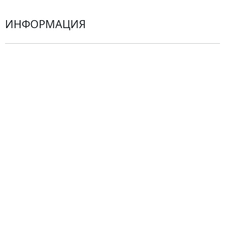
ИНФОРМАЦИЯ
О компании
Гарантии
Центр поддержки
Доставка
Оплата
Проблемные ситуации
Замена и возврат товара. Возврат денег.
Претензии
Замена цветов
Города доставки