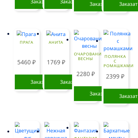
Заказать
Заказать
Заказать
Заказа
товара.
ПРАГА
АНИТА
ОЧАРОВАНИЕ
ПОЛЯНКА
ВЕСНЫ
С
5460
₽
1769
₽
РОМАШКАМИ
2280
₽
2399
₽
Заказать
Заказать
Заказать
Заказа