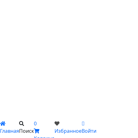
С хризантемами
С эустомой
С ирисами
С гипсофилой
С лилиями
С подсолнухами
С ромашками
С пионами
С гладиолусами
Цветы поштучно
Сборные букеты
Композиции
Подарки
Каталог
Вы не добавили ни одного товара в Избранное
0
Главная
Поиск
Избранное
Войти