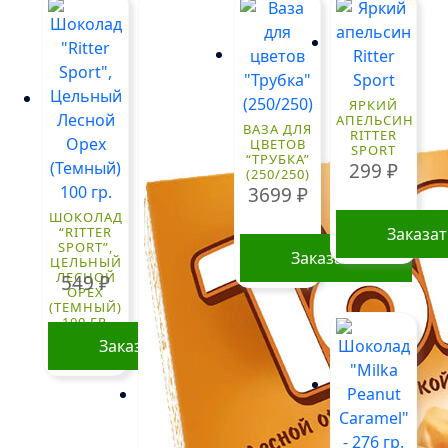
ЯРКИЙ
АПЕЛЬСИН
ВАЗА ДЛЯ
RITTER
ЦВЕТОВ
SPORT
“ТРУБКА”
299
₽
(250/250)
3699
₽
ШОКОЛАД
“RITTER
Заказа
SPORT”,
Заказать
ЦЕЛЬНЫЙ
ЛЕСНОЙ
549
₽
ОРЕХ
(ТЕМНЫЙ)
100 ГР.
Заказать