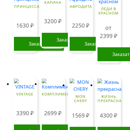
КАРИНА
ПРИНЦЕССА
АФРОДИТА
ЛЕДИ В
КРАСНОМ
3200
₽
1630
₽
2250
₽
от
2399
₽
Заказать
Заказать
Заказать
Заказа
Этот
товар
имеет
нескольк
вариаций
VINTAGE
КОМПЛИМЕНТ
MON
ЖИЗНЬ
Опции
CHERY
ПРЕКРАСНА
можно
3390
₽
2699
₽
выбрать
1569
₽
4300
₽
на
странице