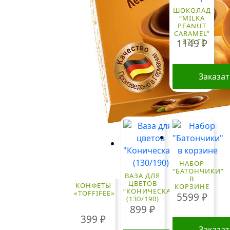
ШОКОЛАД
“MILKA
PEANUT
CARAMEL”
– 276 ГР.
1149
₽
Заказа
НАБОР
“БАТОНЧИКИ”
ВАЗА ДЛЯ
В
ЦВЕТОВ
КОНФЕТЫ
КОРЗИНЕ
“КОНИЧЕСКАЯ”
«TOFFIFEE»
5599
₽
(130/190)
899
₽
399
₽
Заказа