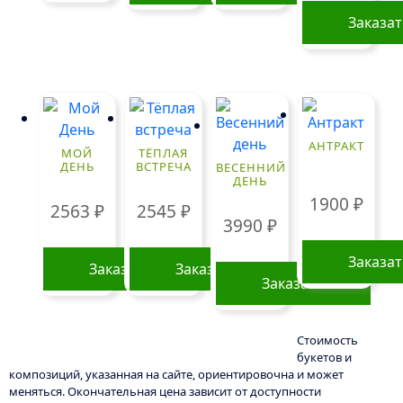
Заказа
Этот
товар
имеет
нескольк
вариаций
АНТРАКТ
МОЙ
ТЁПЛАЯ
Опции
ДЕНЬ
ВСТРЕЧА
ВЕСЕННИЙ
ДЕНЬ
можно
1900
₽
выбрать
2563
₽
2545
₽
3990
₽
на
странице
Заказа
Заказать
Заказать
товара.
Заказать
Стоимость
букетов и
композиций, указанная на сайте, ориентировочна и может
меняться. Окончательная цена зависит от доступности