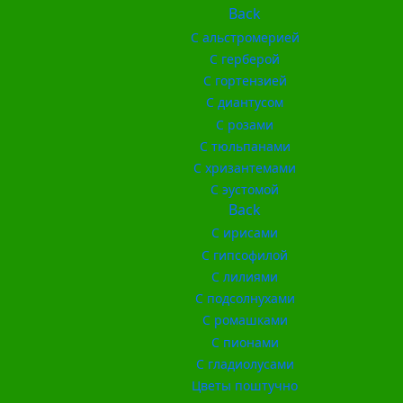
Back
С альстромерией
С герберой
С гортензией
С диантусом
С розами
С тюльпанами
С хризантемами
С эустомой
Back
С ирисами
С гипсофилой
С лилиями
С подсолнухами
С ромашками
С пионами
С гладиолусами
Цветы поштучно