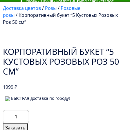
СБОРНЫЕ БУКЕТЫ
КОМПОЗИЦИИ
ПОДАРКИ
КАТАЛОГ
Доставка цветов
/
Розы
/
Розовые
розы
/ Корпоративный букет “5 Кустовых Розовых
Роз 50 см”
КОРПОРАТИВНЫЙ БУКЕТ “5
КУСТОВЫХ РОЗОВЫХ РОЗ 50
СМ”
1999
₽
БЫСТРАЯ доставка по городу!
Количество
товара
Корпоративный
Заказать