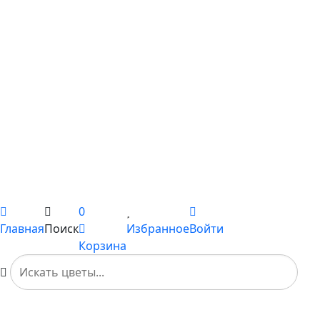
С подсолнухами
С ромашками
С пионами
С гладиолусами
Цветы поштучно
Сборные букеты
Композиции
Подарки
Каталог
Вы не добавили ни одного товара в Избранное
0
Главная
Поиск
Избранное
Войти
Корзина