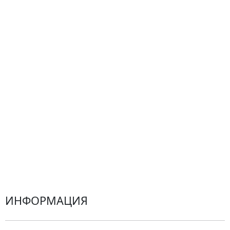
Сборные букеты
Композиции
Подарки
Все товары
Альстромерии
Гортензии
Хризантемы
Эустомы
Герберы
ИНФОРМАЦИЯ