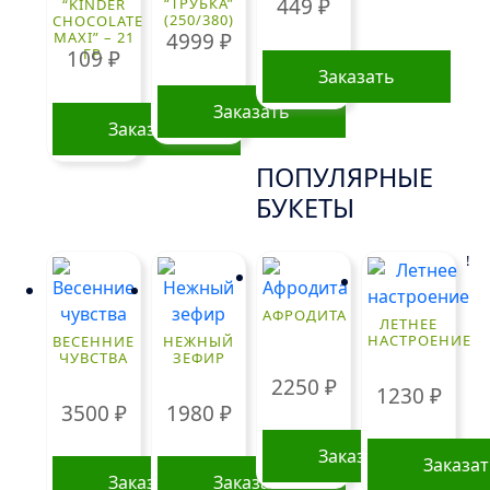
449
₽
“ТРУБКА”
“KINDER
(250/380)
CHOCOLATE
MAXI” – 21
4999
₽
ГР.
109
₽
Заказать
Заказать
Заказать
ПОПУЛЯРНЫЕ
БУКЕТЫ
!
АФРОДИТА
ЛЕТНЕЕ
НАСТРОЕНИЕ
ВЕСЕННИЕ
НЕЖНЫЙ
ЧУВСТВА
ЗЕФИР
2250
₽
1230
₽
3500
₽
1980
₽
Заказать
Заказа
Заказать
Заказать