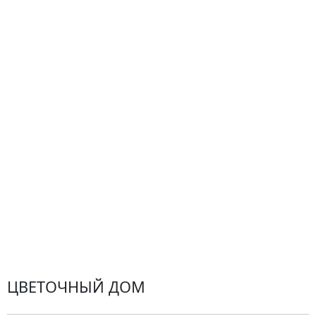
О компании
Гарантии
Центр поддержки
Доставка
Оплата
Проблемные ситуации
Замена и возврат товара. Возврат денег.
Претензии
Замена цветов
Города доставки
ЦВЕТОЧНЫЙ ДОМ