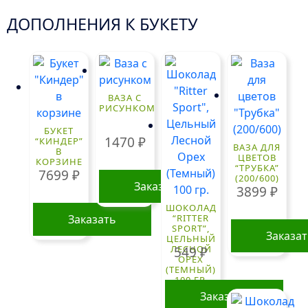
ДОПОЛНЕНИЯ К БУКЕТУ
ВАЗА С
РИСУНКОМ
БУКЕТ
1470
₽
“КИНДЕР”
ВАЗА ДЛЯ
В
ЦВЕТОВ
КОРЗИНЕ
“ТРУБКА”
7699
₽
(200/600)
Заказать
3899
₽
ШОКОЛАД
Заказать
“RITTER
SPORT”,
Заказа
ЦЕЛЬНЫЙ
ЛЕСНОЙ
549
₽
ОРЕХ
(ТЕМНЫЙ)
100 ГР.
Заказать