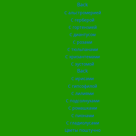
Back
С альстромерией
С герберой
С гортензией
С диантусом
С розами
С тюльпанами
С хризантемами
С эустомой
Back
С ирисами
С гипсофилой
С лилиями
С подсолнухами
С ромашками
С пионами
С гладиолусами
Цветы поштучно