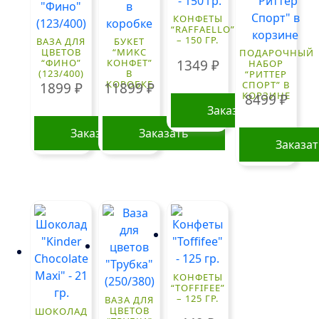
КОНФЕТЫ
“RAFFAELLO”
– 150 ГР.
ВАЗА ДЛЯ
БУКЕТ
ЦВЕТОВ
“МИКС
ПОДАРОЧНЫЙ
1349
₽
“ФИНО”
КОНФЕТ”
НАБОР
(123/400)
В
“РИТТЕР
КОРОБКЕ
СПОРТ” В
1899
₽
11899
₽
КОРЗИНЕ
8499
₽
Заказать
Заказать
Заказать
Заказа
КОНФЕТЫ
“TOFFIFEE”
– 125 ГР.
ВАЗА ДЛЯ
ЦВЕТОВ
ШОКОЛАД