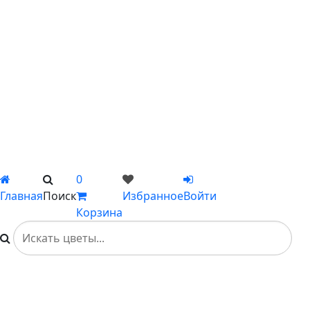
С ромашками
С пионами
С гладиолусами
Цветы поштучно
Сборные букеты
Композиции
Подарки
Каталог
Вы не добавили ни одного товара в Избранное
0
Главная
Поиск
Избранное
Войти
Корзина