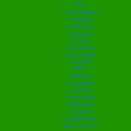
Back
С альстромерией
С герберой
С гортензией
С диантусом
С розами
С тюльпанами
С хризантемами
С эустомой
Back
С ирисами
С гипсофилой
С лилиями
С подсолнухами
С ромашками
С пионами
С гладиолусами
Цветы поштучно