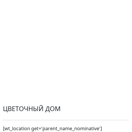
Гарантии
Центр поддержки
Доставка
Оплата
Проблемные ситуации
Замена и возврат товара. Возврат денег.
Претензии
Замена цветов
Города доставки
ЦВЕТОЧНЫЙ ДОМ
[wt_location get='parent_name_nominative']