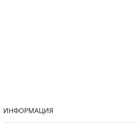
Композиции
Подарки
Все товары
Альстромерии
Гортензии
Хризантемы
Эустомы
Герберы
ИНФОРМАЦИЯ
О компании