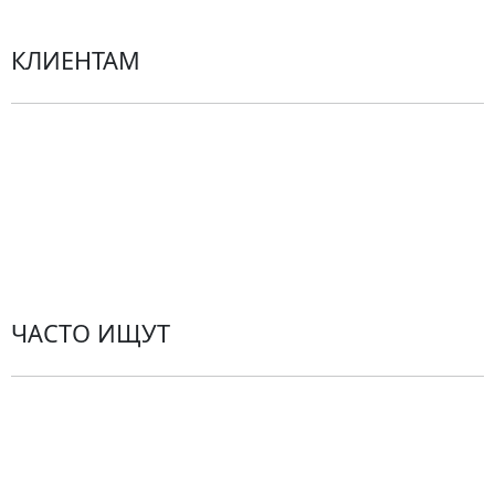
КЛИЕНТАМ
Политика конфиденциальности
Пользовательское соглашение
Рекомендации по уходу за цветами
Контакты
ЧАСТО ИЩУТ
Розы
По цветам
Сборные букеты