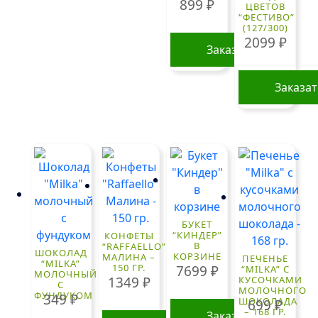
899
₽
ЦВЕТОВ
“ФЕСТИВО”
(127/300)
2099
₽
Заказать
Заказа
БУКЕТ
“КИНДЕР”
КОНФЕТЫ
В
“RAFFAELLO”
ШОКОЛАД
КОРЗИНЕ
МАЛИНА –
ПЕЧЕНЬЕ
“MILKA”
150 ГР.
7699
₽
“MILKA” С
МОЛОЧНЫЙ
1349
₽
КУСОЧКАМИ
С
МОЛОЧНОГО
ФУНДУКОМ
349
₽
ШОКОЛАДА
699
₽
– 168 ГР.
Заказать