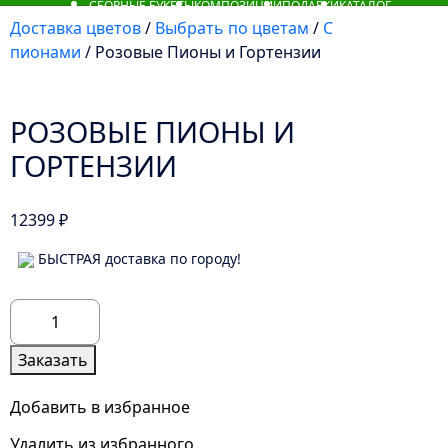
СБОРНЫЕ БУКЕТЫ
КОМПОЗИЦИИ
ПОДАРКИ
КАТАЛОГ
Доставка цветов
/
Выбрать по цветам
/
С
пионами
/ Розовые Пионы и Гортензии
РОЗОВЫЕ ПИОНЫ И
ГОРТЕНЗИИ
12399
₽
БЫСТРАЯ доставка по городу!
Количество
товара
Розовые
Заказать
Пионы
и
Добавить в избранное
Гортензии
Удалить из избранного