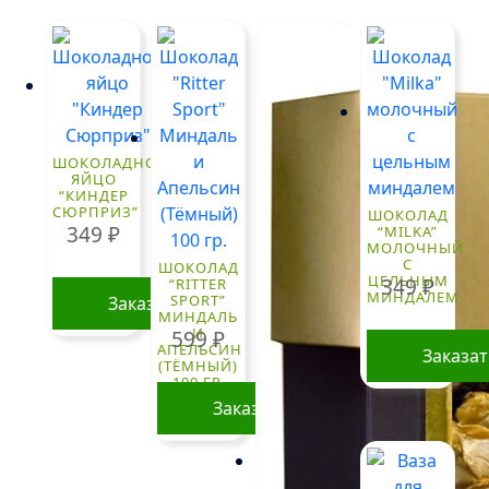
ШОКОЛАДНОЕ
ЯЙЦО
“КИНДЕР
СЮРПРИЗ”
ШОКОЛАД
349
₽
“MILKA”
МОЛОЧНЫЙ
С
ШОКОЛАД
ЦЕЛЬНЫМ
349
₽
“RITTER
МИНДАЛЕМ
SPORT”
Заказать
МИНДАЛЬ
И
599
₽
АПЕЛЬСИН
Заказа
(ТЁМНЫЙ)
100 ГР.
Заказать