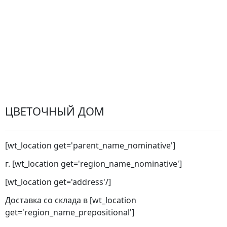
Проблемные ситуации
Замена и возврат товара. Возврат денег.
Претензии
Замена цветов
Города доставки
ЦВЕТОЧНЫЙ ДОМ
[wt_location get='parent_name_nominative']
г. [wt_location get='region_name_nominative']
[wt_location get='address'/]
Доставка со склада в [wt_location
get='region_name_prepositional']