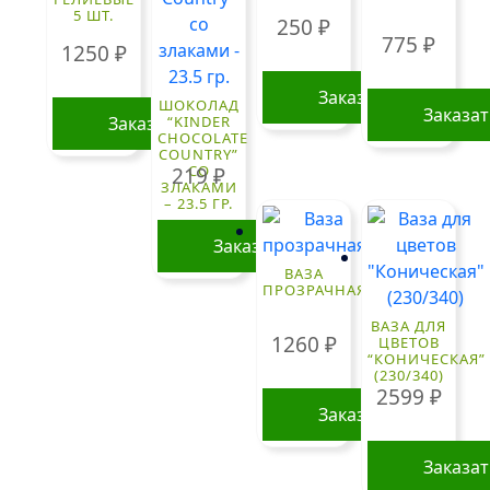
5 ШТ.
250
₽
775
₽
1250
₽
Заказать
ШОКОЛАД
Заказа
Заказать
“KINDER
CHOCOLATE
COUNTRY”
СО
219
₽
ЗЛАКАМИ
– 23.5 ГР.
Заказать
ВАЗА
ПРОЗРАЧНАЯ
ВАЗА ДЛЯ
1260
₽
ЦВЕТОВ
“КОНИЧЕСКАЯ”
(230/340)
2599
₽
Заказать
Заказа