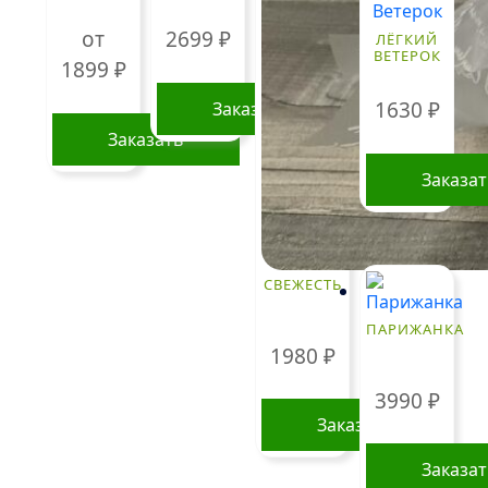
от
2699
₽
ЛЁГКИЙ
ВЕТЕРОК
1899
₽
1630
₽
Заказать
Заказать
Этот
Заказа
товар
имеет
несколько
вариаций.
СВЕЖЕСТЬ
Опции
ПАРИЖАНКА
можно
1980
₽
выбрать
на
3990
₽
странице
Заказать
товара.
Заказа