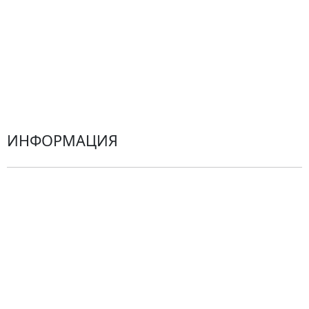
Гортензии
Хризантемы
Эустомы
Герберы
ИНФОРМАЦИЯ
О компании
Гарантии
Центр поддержки
Доставка
Оплата