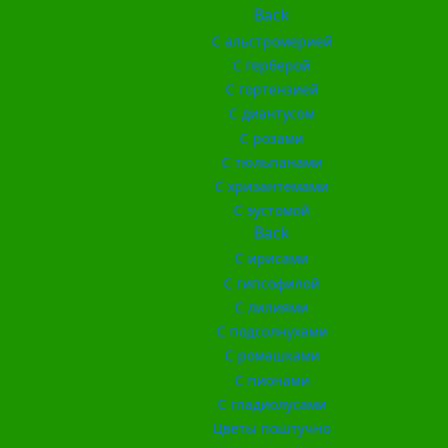
Back
С альстромерией
С герберой
С гортензией
С диантусом
С розами
С тюльпанами
С хризантемами
С эустомой
Back
С ирисами
С гипсофилой
С лилиями
С подсолнухами
С ромашками
С пионами
С гладиолусами
Цветы поштучно