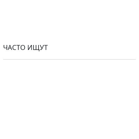
Пользовательское соглашение
Рекомендации по уходу за цветами
Контакты
ЧАСТО ИЩУТ
Розы
По цветам
Сборные букеты
Композиции
Подарки
Все товары
Альстромерии