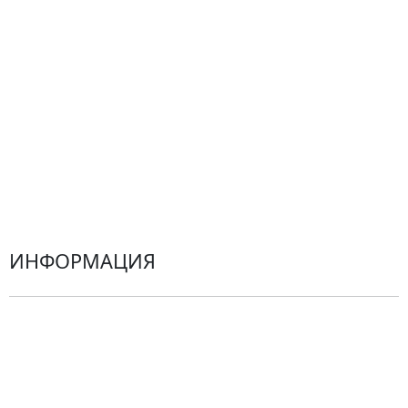
Все товары
Альстромерии
Гортензии
Хризантемы
Эустомы
Герберы
ИНФОРМАЦИЯ
О компании
Гарантии
Центр поддержки