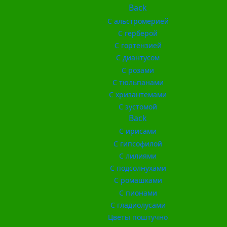
Back
С альстромерией
С герберой
С гортензией
С диантусом
С розами
С тюльпанами
С хризантемами
С эустомой
Back
С ирисами
С гипсофилой
С лилиями
С подсолнухами
С ромашками
С пионами
С гладиолусами
Цветы поштучно