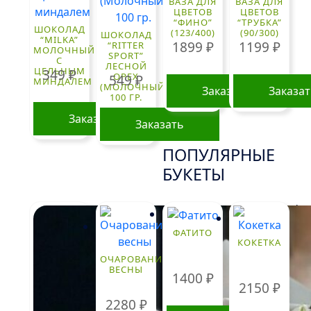
ВАЗА ДЛЯ
ВАЗА ДЛЯ
ЦВЕТОВ
ЦВЕТОВ
“ФИНО”
“ТРУБКА”
ШОКОЛАД
(123/400)
(90/300)
ШОКОЛАД
“MILKA”
1899
₽
1199
₽
“RITTER
МОЛОЧНЫЙ
SPORT”
С
ЛЕСНОЙ
ЦЕЛЬНЫМ
349
₽
ОРЕХ
549
₽
МИНДАЛЕМ
(МОЛОЧНЫЙ)
Заказать
Заказа
100 ГР.
Заказать
Заказать
ПОПУЛЯРНЫЕ
БУКЕТЫ
!
ФАТИТО
КОКЕТКА
ОЧАРОВАНИЕ
ВЕСНЫ
1400
₽
2150
₽
2280
₽