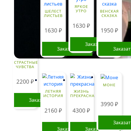
вариаций
ЯРКОЕ
Опции
УТРО
ШЕЛЕСТ
ВЕНСКАЯ
ЛИСТЬЕВ
СКАЗКА
можно
выбрать
1630
₽
1630
₽
1950
₽
на
странице
Заказать
товара.
Заказать
Заказа
СТРАСТНЫЕ
ЧУВСТВА
2200
₽
МОНЕ
ЛЕТНЯЯ
ЖИЗНЬ
ИСТОРИЯ
ПРЕКРАСНА
Заказать
3990
₽
2160
₽
4300
₽
Заказа
Заказать
Заказать