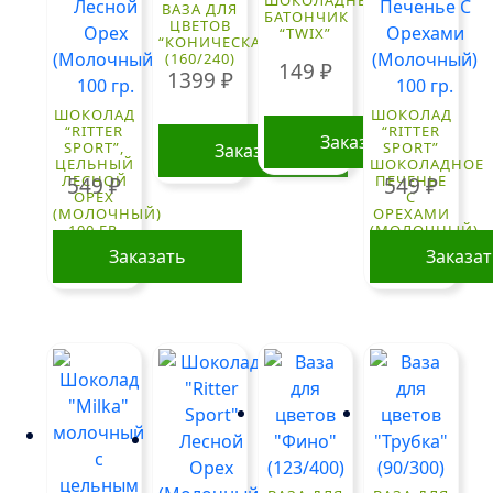
ВАЗА ДЛЯ
БАТОНЧИК
ЦВЕТОВ
“TWIX”
“КОНИЧЕСКАЯ”
(160/240)
149
₽
1399
₽
ШОКОЛАД
ШОКОЛАД
“RITTER
“RITTER
Заказать
SPORT”,
SPORT”
Заказать
ЦЕЛЬНЫЙ
ШОКОЛАДНОЕ
ЛЕСНОЙ
ПЕЧЕНЬЕ
549
₽
549
₽
ОРЕХ
С
(МОЛОЧНЫЙ)
ОРЕХАМИ
100 ГР.
(МОЛОЧНЫЙ)
100 ГР.
Заказать
Заказа