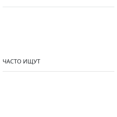
Политика конфиденциальности
Пользовательское соглашение
Рекомендации по уходу за цветами
Контакты
ЧАСТО ИЩУТ
Розы
По цветам
Сборные букеты
Композиции
Подарки