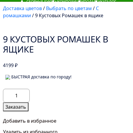
СБОРНЫЕ БУКЕТЫ
КОМПОЗИЦИИ
ПОДАРКИ
КАТАЛОГ
Доставка цветов
/
Выбрать по цветам
/
С
ромашками
/ 9 Кустовых Ромашек в ящике
9 КУСТОВЫХ РОМАШЕК В
ЯЩИКЕ
4199
₽
БЫСТРАЯ доставка по городу!
Количество
товара
9
Заказать
Кустовых
Ромашек
Добавить в избранное
в
Удалить из избранного
ящике