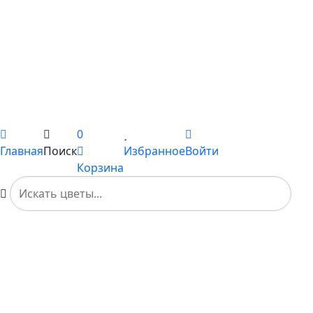
Цветы поштучно
Сборные букеты
Композиции
Подарки
Каталог
Вы не добавили ни одного товара в Избранное
0
Главная
Поиск
Избранное
Войти
Корзина