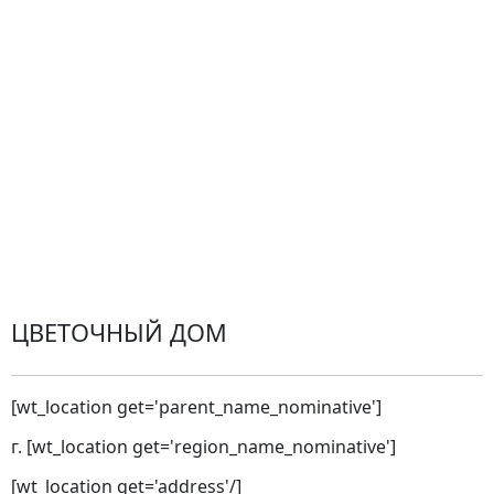
Доставка
Оплата
Проблемные ситуации
Замена и возврат товара. Возврат денег.
Претензии
Замена цветов
Города доставки
ЦВЕТОЧНЫЙ ДОМ
[wt_location get='parent_name_nominative']
г. [wt_location get='region_name_nominative']
[wt_location get='address'/]