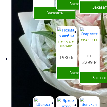
Заказать
Заказа
Заказать
СКАРЛЕТТ
ПОЭМА О
ЛЮБВИ
от
1980
₽
2299
₽
Заказать
Заказа
Этот
товар
имеет
нескольк