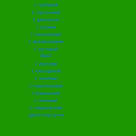
С герберой
С гортензией
С диантусом
С розами
С тюльпанами
С хризантемами
С эустомой
Back
С ирисами
С гипсофилой
С лилиями
С подсолнухами
С ромашками
С пионами
С гладиолусами
Цветы поштучно