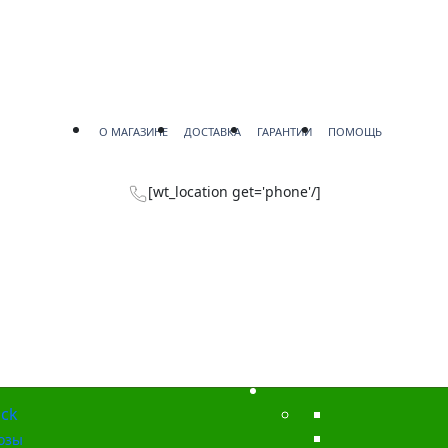
О МАГАЗИНЕ
ДОСТАВКА
ГАРАНТИИ
ПОМОЩЬ
[wt_location get='phone'/]
ck
озы