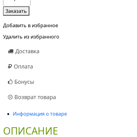
товара
9
Заказать
Красно-
Малиновых
Добавить в избранное
Роз
Удалить из избранного
(50
см.)
Доставка
Оплата
Бонусы
Возврат товара
Информация о товаре
ОПИСАНИЕ