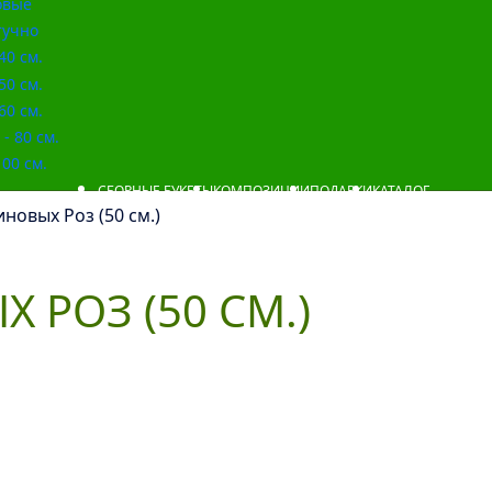
овые
учно
40 см.
50 см.
60 см.
- 80 см.
00 см.
СБОРНЫЕ БУКЕТЫ
КОМПОЗИЦИИ
ПОДАРКИ
КАТАЛОГ
новых Роз (50 см.)
 РОЗ (50 СМ.)