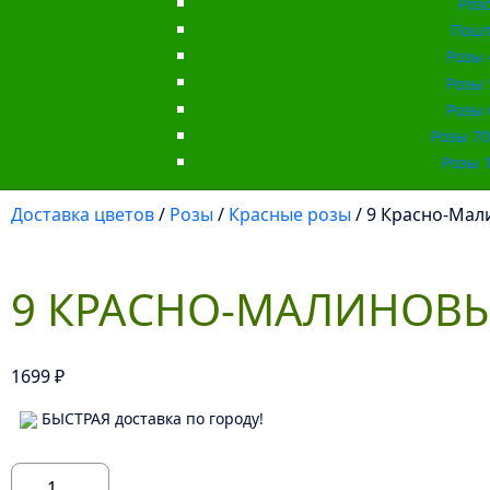
Роз
Пошт
Розы 
Розы 
Розы 
Розы 70 
Розы 1
Доставка цветов
/
Розы
/
Красные розы
/ 9 Красно-Мали
9 КРАСНО-МАЛИНОВЫХ
1699
₽
БЫСТРАЯ доставка по городу!
Количество