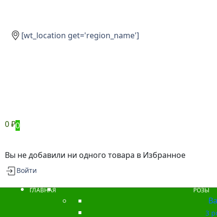
[wt_location get='region_name']
0
₽
0
Вы не добавили ни одного товара в Избранное
Войти
ГЛАВНАЯ
РОЗЫ
Ba
3 р