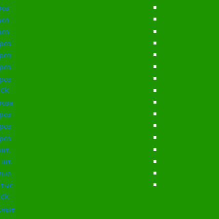
роз
роз
роз
роз
роз
роз
роз
ck
роза
роз
роз
роз
шт.
 шт.
лые
тые
ck
сные