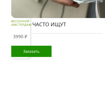
Контакты
ВЕСЕННИЙ
ЧАСТО ИЩУТ
АМСТЕРДАМ
3990
₽
Розы
По цветам
Заказать
Сборные букеты
Композиции
Подарки
Все товары
Альстромерии
Гортензии