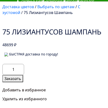
СБОРНЫЕ БУКЕТЫ
КОМПОЗИЦИИ
ПОДАРКИ
КАТАЛОГ
Доставка цветов
/
Выбрать по цветам
/
С
эустомой
/ 75 Лизиантусов Шампань
75 ЛИЗИАНТУСОВ ШАМПАНЬ
48699
₽
БЫСТРАЯ доставка по городу!
Количество
товара
75
Заказать
Лизиантусов
Шампань
Добавить в избранное
Удалить из избранного