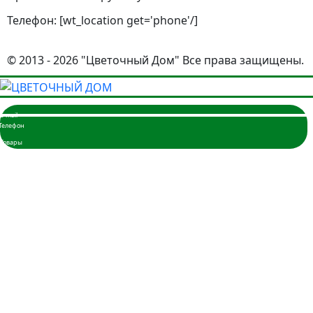
Телефон: [wt_location get='phone'/]
© 2013 - 2026 "Цветочный Дом" Все права защищены.
Главная
Розы
3 розы
5 роз
7 роз
9 роз
11 роз
15 роз
17 роз
19 роз