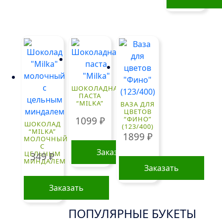
ШОКОЛАДНАЯ
ПАСТА
“MILKA”
ВАЗА ДЛЯ
ЦВЕТОВ
1099
₽
“ФИНО”
ШОКОЛАД
(123/400)
“MILKA”
1899
₽
МОЛОЧНЫЙ
С
Заказать
ЦЕЛЬНЫМ
349
₽
МИНДАЛЕМ
Заказать
Заказать
ПОПУЛЯРНЫЕ БУКЕТЫ