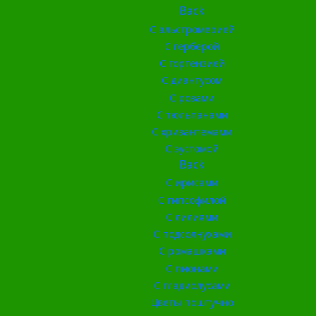
Back
С альстромерией
С герберой
С гортензией
С диантусом
С розами
С тюльпанами
С хризантемами
С эустомой
Back
С ирисами
С гипсофилой
С лилиями
С подсолнухами
С ромашками
С пионами
С гладиолусами
Цветы поштучно