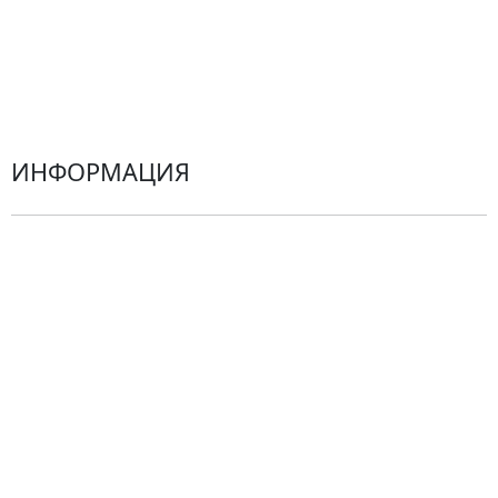
Хризантемы
Эустомы
Герберы
ИНФОРМАЦИЯ
О компании
Гарантии
Центр поддержки
Доставка
Оплата
Проблемные ситуации
Замена и возврат товара. Возврат денег.