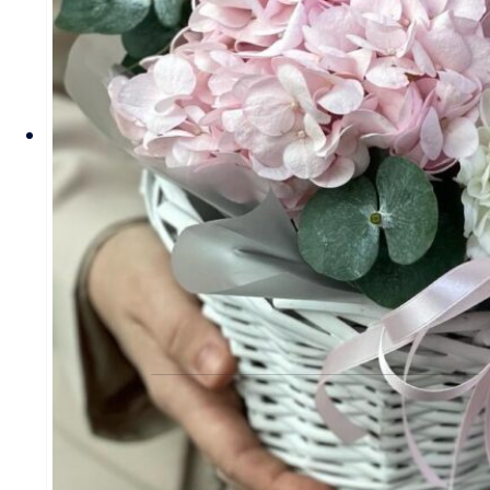
Стоимость букетов и композиций, указанная
на сайте, ориентировочна и может меняться.
Окончательная цена зависит от доступности
определенных видов цветов, времени года, а
также может быть выше в периоды
праздников и предпраздничных дней.
Информация о составе букетов, ценах на
товары и услуги, представленная на данном
сайте, предназначена исключительно для
ознакомления и не является публичной
офертой, как это определено в Статье 437(2)
Гражданского кодекса Российской Федерации.
КЛИЕНТАМ
Политика конфиденциальности
Пользовательское соглашение
Рекомендации по уходу за цветами