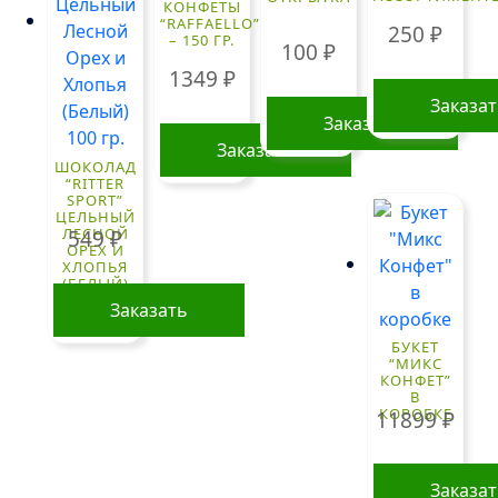
КОНФЕТЫ
“RAFFAELLO”
250
₽
– 150 ГР.
100
₽
1349
₽
Заказа
Заказать
Заказать
ШОКОЛАД
“RITTER
SPORT”
ЦЕЛЬНЫЙ
ЛЕСНОЙ
549
₽
ОРЕХ И
ХЛОПЬЯ
(БЕЛЫЙ)
100 ГР.
Заказать
БУКЕТ
“МИКС
КОНФЕТ”
В
КОРОБКЕ
11899
₽
Заказа