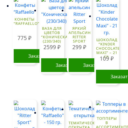
КОНФЕТЫ
“RAFFAELLO”
ВАЗА ДЛЯ
ЯРКИЙ
ЦВЕТОВ
АПЕЛЬСИН
775
₽
“КОНИЧЕСКАЯ”
RITTER
ШОКОЛАД
(230/340)
SPORT
“KINDER
2599
₽
299
₽
CHOCOLATE
MAXI” – 21
Заказать
ГР.
109
₽
Заказать
Заказать
Заказа
ТОППЕРЫ
В
ТЕМАТИЧЕСКАЯ
АССОРТИМЕНТ
ОТКРЫТКА