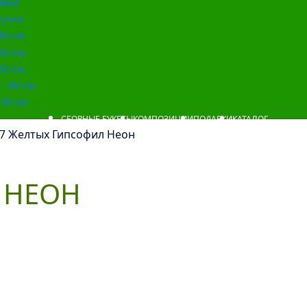
овые
учно
40 см.
50 см.
60 см.
- 80 см.
00 см.
СБОРНЫЕ БУКЕТЫ
КОМПОЗИЦИИ
ПОДАРКИ
КАТАЛОГ
 7 Желтых Гипсофил Неон
 НЕОН