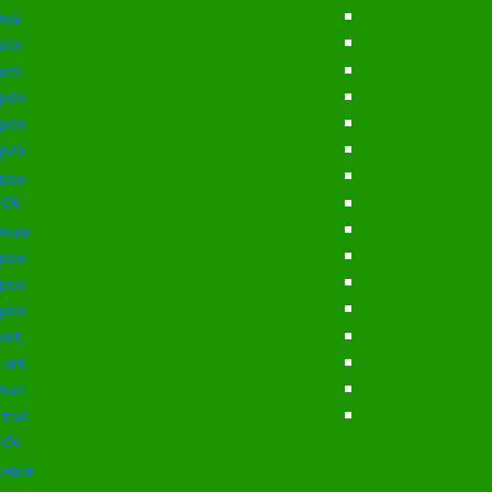
роз
роз
роз
роз
роз
роз
роз
ck
роза
роз
роз
роз
шт.
 шт.
лые
тые
ck
сные