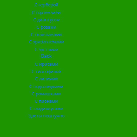
С герберой
С гортензией
С диантусом
С розами
С тюльпанами
С хризантемами
С эустомой
Back
С ирисами
С гипсофилой
С лилиями
С подсолнухами
С ромашками
С пионами
С гладиолусами
Цветы поштучно