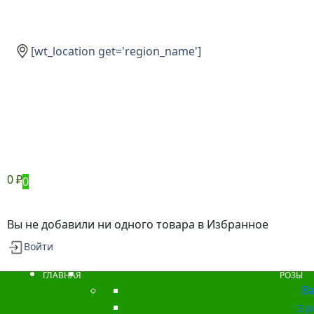
[wt_location get='region_name']
0
₽
0
Вы не добавили ни одного товара в Избранное
Войти
ГЛАВНАЯ
РОЗЫ
Ba
3 р