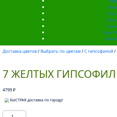
Роз
Пошт
Розы 
Розы 
Розы 
Розы 70 
Розы 1
Доставка цветов
/
Выбрать по цветам
/
С гипсофилой
/
7 ЖЕЛТЫХ ГИПСОФИЛ
4799
₽
БЫСТРАЯ доставка по городу!
Количество