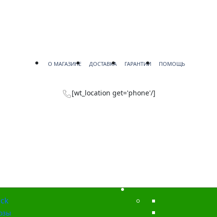
О МАГАЗИНЕ
ДОСТАВКА
ГАРАНТИИ
ПОМОЩЬ
[wt_location get='phone'/]
ck
озы