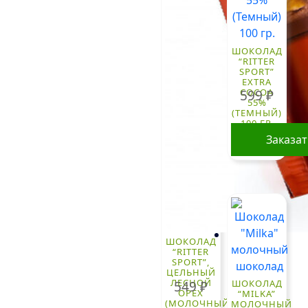
ШОКОЛАД
“RITTER
SPORT”
EXTRA
COCOA
599
₽
55%
(ТЕМНЫЙ)
100 ГР.
Заказа
ШОКОЛАД
“RITTER
SPORT”,
ЦЕЛЬНЫЙ
ЛЕСНОЙ
ШОКОЛАД
549
₽
ОРЕХ
“MILKA”
(МОЛОЧНЫЙ)
МОЛОЧНЫЙ