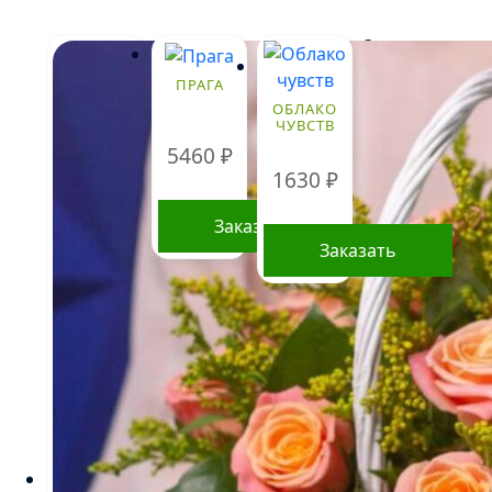
Стоимость
букетов и
ПРАГА
композиций,
указанная на
ОБЛАКО
ЧУВСТВ
сайте,
ориентировочна
5460
₽
и может
1630
₽
меняться.
Окончательная
Заказать
цена зависит от
Заказать
доступности
определенных
видов цветов,
времени года, а
также может
быть выше в периоды праздников и
предпраздничных дней. Информация о
составе букетов, ценах на товары и услуги,
представленная на данном сайте,
предназначена исключительно для
ознакомления и не является публичной
офертой, как это определено в Статье 437(2)