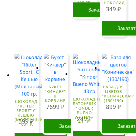
100 ГР.
ШОКОЛАД
349
₽
Заказать
Заказа
БУКЕТ
ВАЗА ДЛЯ
“КИНДЕР”
ЦВЕТОВ
В
“КОНИЧЕСКАЯ”
ШОКОЛАДНЫЙ
КОРЗИНЕ
(130/190)
ШОКОЛАД
БАТОНЧИК
7699
₽
899
₽
“RITTER
“KINDER
SPORT” С
BUENO
КЕШЬЮ
WHITE” –
249
₽
(МОЛОЧНЫЙ)
599
₽
43 ГР.
100 ГР.
Заказать
Заказа