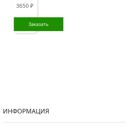
3650
₽
Сборные букеты
Композиции
Заказать
Подарки
Все товары
Альстромерии
Гортензии
Хризантемы
Эустомы
Герберы
ИНФОРМАЦИЯ