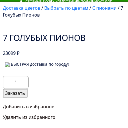
СБОРНЫЕ БУКЕТЫ
КОМПОЗИЦИИ
ПОДАРКИ
КАТАЛОГ
Доставка цветов
/
Выбрать по цветам
/
С пионами
/ 7
Голубых Пионов
7 ГОЛУБЫХ ПИОНОВ
23099
₽
БЫСТРАЯ доставка по городу!
Количество
товара
7
Заказать
Голубых
Пионов
Добавить в избранное
Удалить из избранного