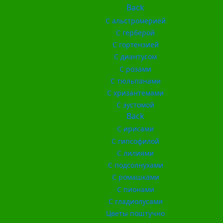
Back
С альстромерией
С герберой
С гортензией
С диантусом
С розами
С тюльпанами
С хризантемами
С эустомой
Back
С ирисами
С гипсофилой
С лилиями
С подсолнухами
С ромашками
С пионами
С гладиолусами
Цветы поштучно