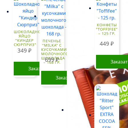
КОНФЕТЫ
“TOFFIFEE”
ШОКОЛАДНОЕ
– 125 ГР.
ЯЙЦО
“КИНДЕР
ПЕЧЕНЬЕ
449
₽
СЮРПРИЗ”
“MILKA” С
349
₽
КУСОЧКАМИ
МОЛОЧНОГО
ШОКОЛАДА
699
₽
Заказа
– 168 ГР.
Заказать
Заказать