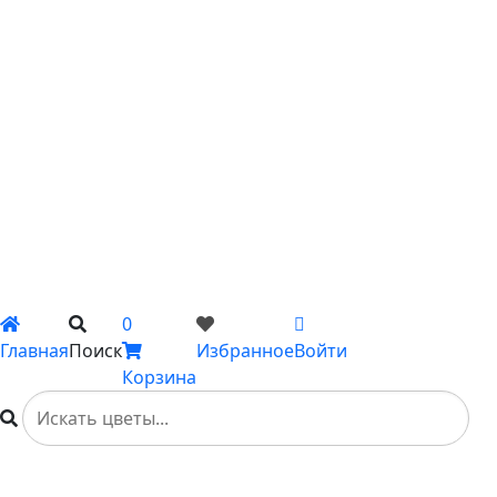
С подсолнухами
С ромашками
С пионами
С гладиолусами
Цветы поштучно
Сборные букеты
Композиции
Подарки
Каталог
Вы не добавили ни одного товара в Избранное
0
Главная
Поиск
Избранное
Войти
Корзина