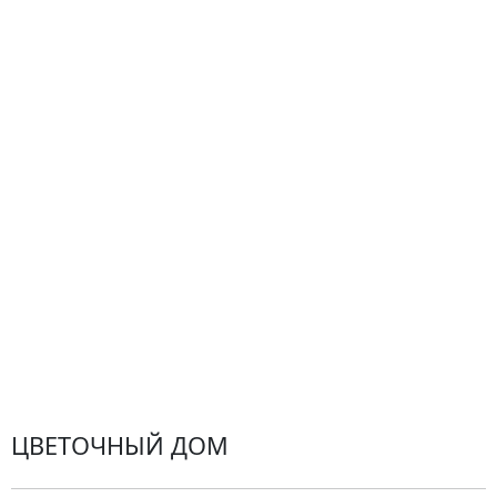
О компании
Гарантии
Центр поддержки
Доставка
Оплата
Проблемные ситуации
Замена и возврат товара. Возврат денег.
Претензии
Замена цветов
Города доставки
ЦВЕТОЧНЫЙ ДОМ