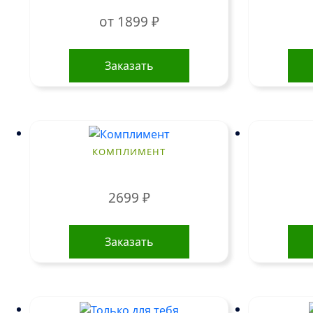
от
1899
₽
Этот
товар
Заказать
имеет
несколько
вариаций.
Опции
можно
КОМПЛИМЕНТ
выбрать
на
2699
₽
странице
товара.
Заказать