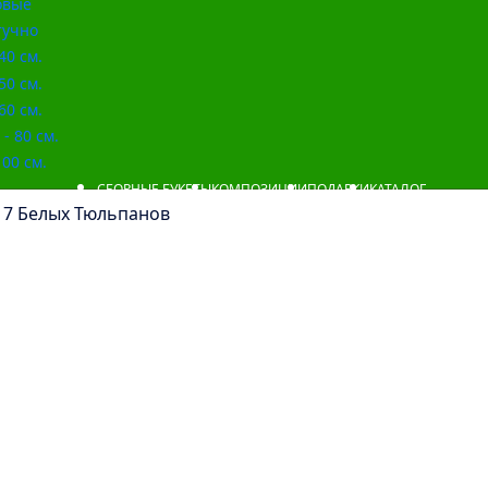
овые
учно
40 см.
50 см.
60 см.
- 80 см.
00 см.
СБОРНЫЕ БУКЕТЫ
КОМПОЗИЦИИ
ПОДАРКИ
КАТАЛОГ
 7 Белых Тюльпанов