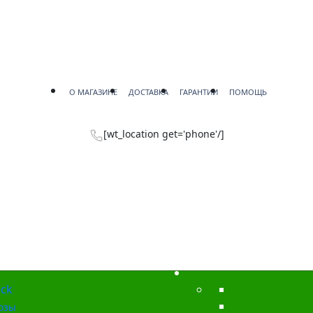
О МАГАЗИНЕ
ДОСТАВКА
ГАРАНТИИ
ПОМОЩЬ
[wt_location get='phone'/]
ck
озы