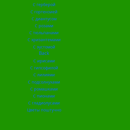
С герберой
С гортензией
С диантусом
С розами
С тюльпанами
С хризантемами
С эустомой
Back
С ирисами
С гипсофилой
С лилиями
С подсолнухами
С ромашками
С пионами
С гладиолусами
Цветы поштучно