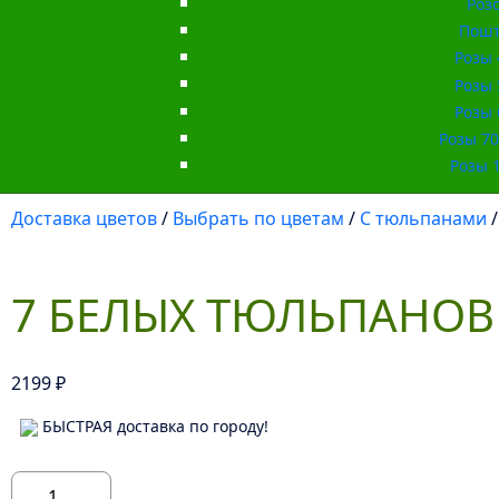
Роз
Пошт
Розы 
Розы 
Розы 
Розы 70 
Розы 1
Доставка цветов
/
Выбрать по цветам
/
С тюльпанами
/
7 БЕЛЫХ ТЮЛЬПАНОВ
2199
₽
БЫСТРАЯ доставка по городу!
Количество