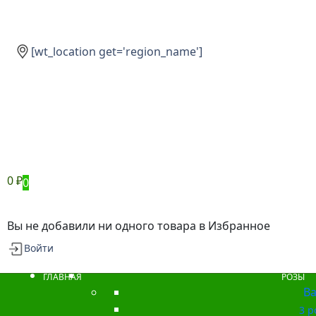
[wt_location get='region_name']
0
₽
0
Вы не добавили ни одного товара в Избранное
Войти
ГЛАВНАЯ
РОЗЫ
Ba
3 р