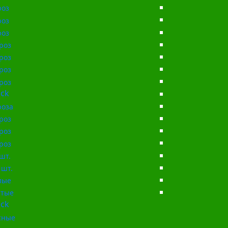
роз
роз
роз
роз
роз
роз
роз
ck
роза
роз
роз
роз
шт.
 шт.
лые
тые
ck
сные