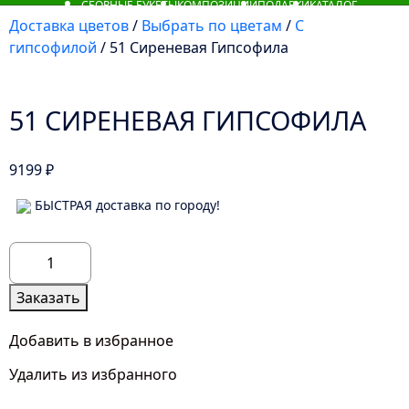
СБОРНЫЕ БУКЕТЫ
КОМПОЗИЦИИ
ПОДАРКИ
КАТАЛОГ
Доставка цветов
/
Выбрать по цветам
/
С
гипсофилой
/ 51 Сиреневая Гипсофила
51 СИРЕНЕВАЯ ГИПСОФИЛА
9199
₽
БЫСТРАЯ доставка по городу!
Количество
товара
51
Заказать
Сиреневая
Гипсофила
Добавить в избранное
Удалить из избранного