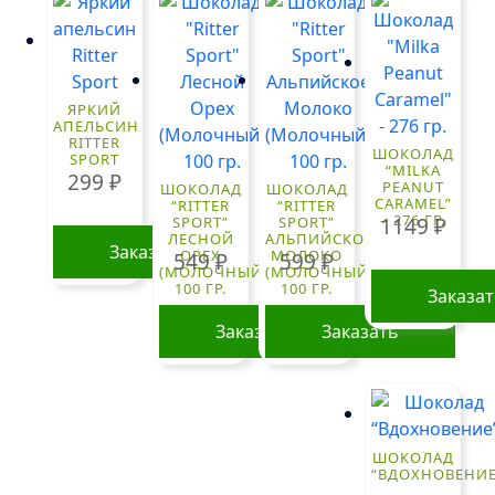
ЯРКИЙ
АПЕЛЬСИН
RITTER
ШОКОЛАД
SPORT
“MILKA
299
₽
PEANUT
ШОКОЛАД
ШОКОЛАД
CARAMEL”
“RITTER
“RITTER
– 276 ГР.
1149
₽
SPORT”
SPORT”
ЛЕСНОЙ
АЛЬПИЙСКОЕ
Заказать
ОРЕХ
МОЛОКО
549
₽
599
₽
(МОЛОЧНЫЙ)
(МОЛОЧНЫЙ)
100 ГР.
100 ГР.
Заказа
Заказать
Заказать
ШОКОЛАД
“ВДОХНОВЕНИЕ