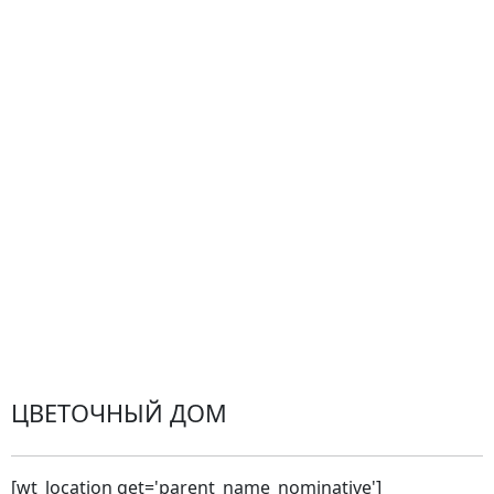
Гарантии
Центр поддержки
Доставка
Оплата
Проблемные ситуации
Замена и возврат товара. Возврат денег.
Претензии
Замена цветов
Города доставки
ЦВЕТОЧНЫЙ ДОМ
[wt_location get='parent_name_nominative']