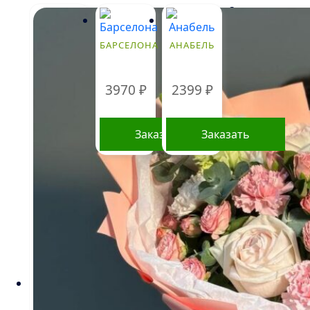
Стоимость
букетов и
композиций,
БАРСЕЛОНА
АНАБЕЛЬ
указанная на
сайте,
ориентировочна
3970
₽
2399
₽
и может
меняться.
Окончательная
цена зависит от
Заказать
Заказать
доступности
определенных
видов цветов,
времени года, а
также может
быть выше в периоды праздников и
предпраздничных дней. Информация о
составе букетов, ценах на товары и услуги,
представленная на данном сайте,
предназначена исключительно для
ознакомления и не является публичной
офертой, как это определено в Статье 437(2)
Гражданского кодекса Российской Федерации.