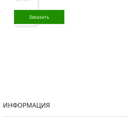
Композиции
Заказать
Подарки
Все товары
Альстромерии
Гортензии
Хризантемы
Эустомы
Герберы
ИНФОРМАЦИЯ
О компании