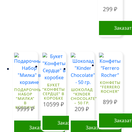
299
₽
Заказа
КОНФЕТЫ
БУКЕТ
“FERRERO
“КОНФЕТЫ
ПОДАРОЧНЫЙ
ШОКОЛАД
ROCHER”
СЕРДЦЕ” В
НАБОР
“KINDER
КОРОБКЕ
“МИЛКА”
CHOCOLATE”
899
₽
В
– 50 ГР.
10599
₽
КОРЗИНЕ
9999
₽
209
₽
Заказа
Заказать
Заказать
Заказать