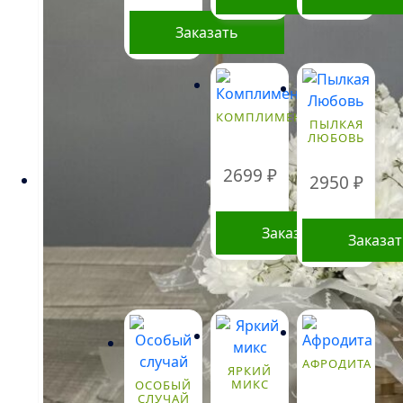
Заказать
Этот
товар
имеет
КОМПЛИМЕНТ
ПЫЛКАЯ
несколько
ЛЮБОВЬ
вариаций.
Опции
2699
₽
2950
₽
можно
выбрать
Заказать
на
Заказа
странице
товара.
АФРОДИТА
ЯРКИЙ
МИКС
ОСОБЫЙ
СЛУЧАЙ