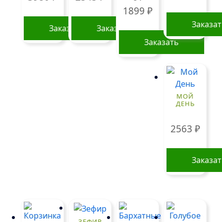
1899
₽
Заказа
Заказать
Заказать
Заказать
Этот
товар
имеет
несколько
МОЙ
ДЕНЬ
вариаций.
Опции
2563
₽
можно
выбрать
на
Заказа
странице
товара.
ЗЕФИР