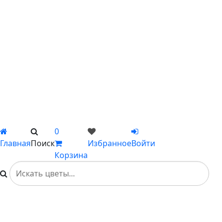
С ромашками
С пионами
С гладиолусами
Цветы поштучно
Сборные букеты
Композиции
Подарки
Каталог
Вы не добавили ни одного товара в Избранное
0
Главная
Поиск
Избранное
Войти
Корзина