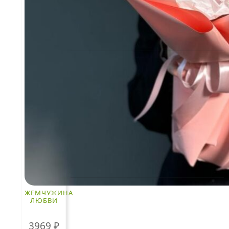
КЛИЕНТАМ
Политика конфиденциальности
Пользовательское соглашение
Рекомендации по уходу за цветами
Контакты
ЧАСТО ИЩУТ
Розы
ЖЕМЧУЖИНА
ЛЮБВИ
По цветам
3969
₽
Сборные букеты