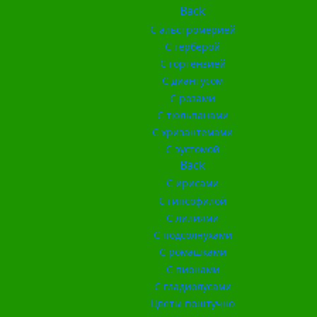
Back
С альстромерией
С герберой
С гортензией
С диантусом
С розами
С тюльпанами
С хризантемами
С эустомой
Back
С ирисами
С гипсофилой
С лилиями
С подсолнухами
С ромашками
С пионами
С гладиолусами
Цветы поштучно