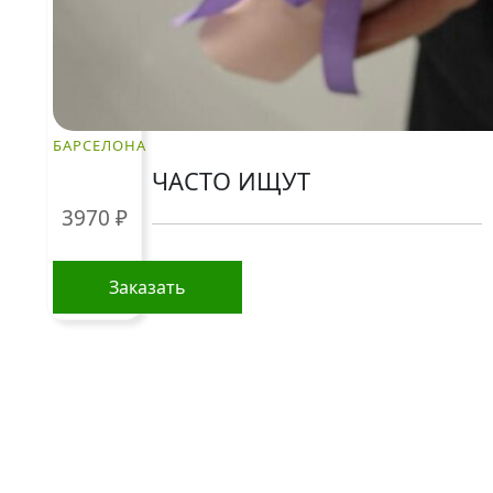
Пользовательское соглашение
Рекомендации по уходу за цветами
Контакты
БАРСЕЛОНА
ЧАСТО ИЩУТ
3970
₽
Розы
Заказать
По цветам
Сборные букеты
Композиции
Подарки
Все товары
Альстромерии