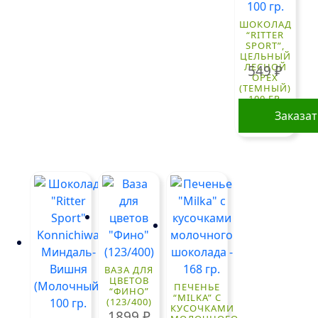
ШОКОЛАД
“RITTER
SPORT”,
ЦЕЛЬНЫЙ
ЛЕСНОЙ
549
₽
ОРЕХ
(ТЕМНЫЙ)
100 ГР.
Заказа
ВАЗА ДЛЯ
ЦВЕТОВ
ПЕЧЕНЬЕ
“ФИНО”
“MILKA” С
(123/400)
КУСОЧКАМИ
1899
₽