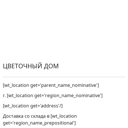
Проблемные ситуации
Замена и возврат товара. Возврат денег.
Претензии
Замена цветов
Города доставки
ЦВЕТОЧНЫЙ ДОМ
[wt_location get='parent_name_nominative']
г. [wt_location get='region_name_nominative']
[wt_location get='address'/]
Доставка со склада в [wt_location
get='region_name_prepositional']