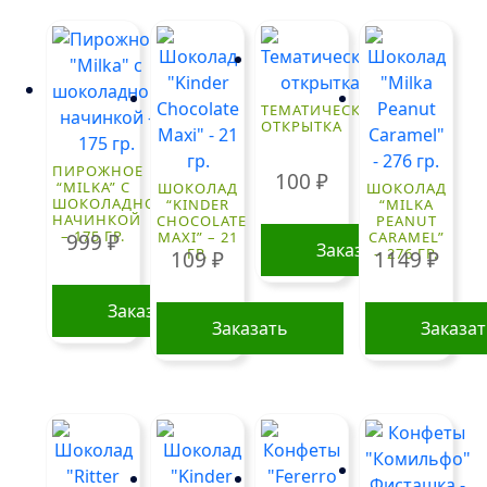
ТЕМАТИЧЕСКАЯ
ОТКРЫТКА
ПИРОЖНОЕ
100
₽
“MILKA” С
ШОКОЛАД
ШОКОЛАД
ШОКОЛАДНОЙ
“KINDER
“MILKA
НАЧИНКОЙ
CHOCOLATE
PEANUT
– 175 ГР.
MAXI” – 21
CARAMEL”
999
₽
Заказать
ГР.
– 276 ГР.
109
₽
1149
₽
Заказать
Заказать
Заказа