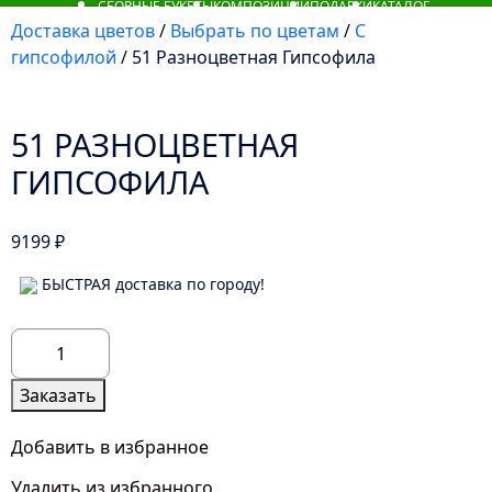
СБОРНЫЕ БУКЕТЫ
КОМПОЗИЦИИ
ПОДАРКИ
КАТАЛОГ
Доставка цветов
/
Выбрать по цветам
/
С
гипсофилой
/ 51 Разноцветная Гипсофила
51 РАЗНОЦВЕТНАЯ
ГИПСОФИЛА
9199
₽
БЫСТРАЯ доставка по городу!
Количество
товара
51
Заказать
Разноцветная
Гипсофила
Добавить в избранное
Удалить из избранного