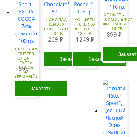
КОНФЕТЫ
“КОМИЛЬФО”
ШОКОЛАД
КОНФЕТЫ
ФИСТАШКА
“KINDER
“FERERRO
– 116 ГР.
CHOCOLATE”
ROCHER” –
– 50 ГР.
125 ГР.
899
₽
209
₽
1249
₽
ШОКОЛАД
“RITTER
Заказа
SPORT”
Заказать
Заказать
EXTRA
COCOA
599
₽
74%
(ТЕМНЫЙ)
100 ГР.
Заказать