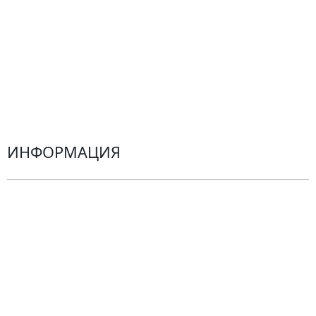
Гортензии
Хризантемы
Эустомы
Герберы
ИНФОРМАЦИЯ
О компании
Гарантии
Центр поддержки
Доставка
Оплата