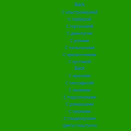
Back
С альстромерией
С герберой
С гортензией
С диантусом
С розами
С тюльпанами
С хризантемами
С эустомой
Back
С ирисами
С гипсофилой
С лилиями
С подсолнухами
С ромашками
С пионами
С гладиолусами
Цветы поштучно