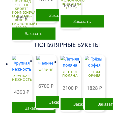
МОЛОЧНОГО
ШОКОЛАД
ШОКОЛАДА
699
₽
“RITTER
– 168 ГР.
SPORT”
KONNICHIWA
Заказать
МИНДАЛЬ-
599
₽
ВИШНЯ
Заказать
(МОЛОЧНЫЙ)
100 ГР.
Заказать
ПОПУЛЯРНЫЕ БУКЕТЫ
!
ФЕЛИЧЕ
ЛЕТНЯЯ
ГРЁЗЫ
ПОЛЯНА
ОРФЕЯ
ХРУПКАЯ
НЕЖНОСТЬ
6700
₽
2100
₽
1828
₽
4390
₽
Заказать
Заказать
Заказа
Заказать