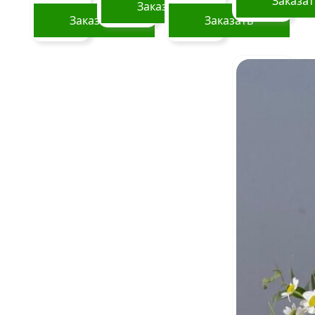
Заказа
Заказать
Заказать
Заказать
Этот
Этот
товар
товар
имеет
имеет
несколько
несколько
вариаций.
вариаций.
Опции
Опции
можно
можно
выбрать
выбрать
на
на
странице
странице
товара.
товара.