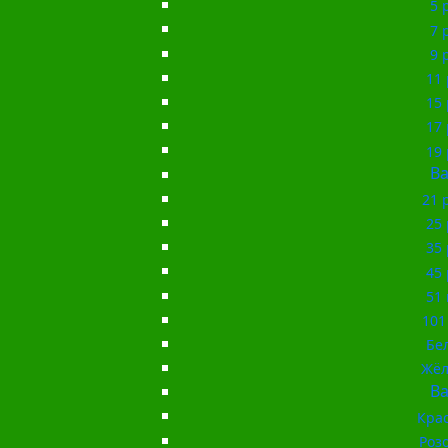
5 
7 
9 
11 
15 
17 
19 
Ba
21 
25 
35 
45 
51 
101
Бе
Жёл
Ba
Кра
Роз