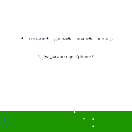
О МАГАЗИНЕ
ДОСТАВКА
ГАРАНТИИ
ПОМОЩЬ
[wt_location get='phone'/]
ck
озы