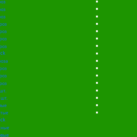
роз
роз
роз
роз
роз
роз
роз
ck
роза
роз
роз
роз
шт.
 шт.
лые
тые
ck
сные
овые