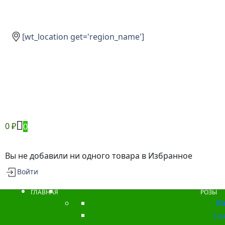
[wt_location get='region_name']
0
₽
0
Вы не добавили ни одного товара в Избранное
Войти
ГЛАВНАЯ
РОЗЫ
Ba
3 р