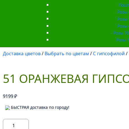
Пошт
Розы 
Розы 
Розы 
Розы 70 
Розы 1
Доставка цветов
/
Выбрать по цветам
/
С гипсофилой
/
51 ОРАНЖЕВАЯ ГИПС
9199
₽
БЫСТРАЯ доставка по городу!
Количество
товара