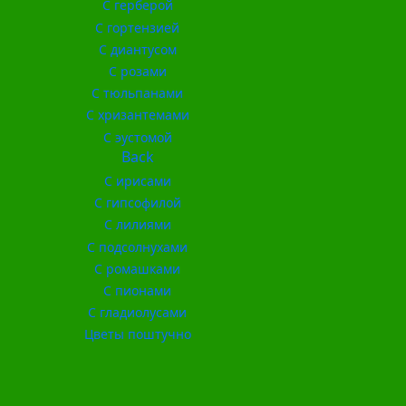
С герберой
С гортензией
С диантусом
С розами
С тюльпанами
С хризантемами
С эустомой
Back
С ирисами
С гипсофилой
С лилиями
С подсолнухами
С ромашками
С пионами
С гладиолусами
Цветы поштучно