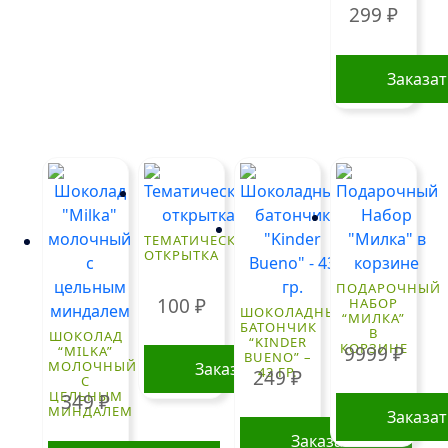
299
₽
Заказа
ТЕМАТИЧЕСКАЯ
ОТКРЫТКА
ПОДАРОЧНЫЙ
100
₽
НАБОР
ШОКОЛАДНЫЙ
“МИЛКА”
БАТОНЧИК
В
ШОКОЛАД
“KINDER
КОРЗИНЕ
9999
₽
“MILKA”
BUENO” –
МОЛОЧНЫЙ
Заказать
43 ГР.
249
₽
С
ЦЕЛЬНЫМ
349
₽
МИНДАЛЕМ
Заказа
Заказать