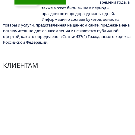
времени года, а
Этот
также может быть выше в периоды
праздников и предпраздничных дней.
товар
Информация о составе букетов, ценах на
имеет
товары и услуги, представленная на данном сайте, предназначена
несколько
исключительно для ознакомления и не является публичной
вариаций.
офертой, как это определено в Статье 437(2) Гражданского кодекса
Российской Федерации.
Опции
можно
выбрать
КЛИЕНТАМ
на
странице
товара.
Политика конфиденциальности
Пользовательское соглашение
Рекомендации по уходу за цветами
Контакты