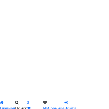
С тюльпанами
С хризантемами
С эустомой
С ирисами
С гипсофилой
С лилиями
С подсолнухами
С ромашками
С пионами
С гладиолусами
Цветы поштучно
Сборные букеты
Композиции
Подарки
Каталог
Вы не добавили ни одного товара в Избранное
0
Главная
Поиск
Избранное
Войти