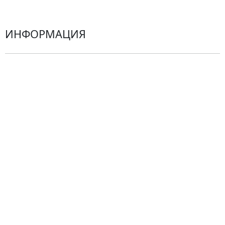
ИНФОРМАЦИЯ
О компании
Гарантии
Центр поддержки
Доставка
Оплата
Проблемные ситуации
Замена и возврат товара. Возврат денег.
Претензии
Замена цветов