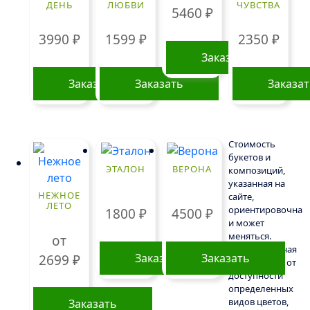
ДЕНЬ
ЛЮБВИ
ЧУВСТВА
5460
₽
3990
₽
1599
₽
2350
₽
Заказать
Заказать
Заказать
Заказа
Стоимость
букетов и
ЭТАЛОН
ВЕРОНА
композиций,
указанная на
НЕЖНОЕ
сайте,
ЛЕТО
ориентировочна
1800
₽
4500
₽
и может
меняться.
от
Окончательная
Заказать
Заказать
2699
₽
цена зависит от
доступности
определенных
видов цветов,
Заказать