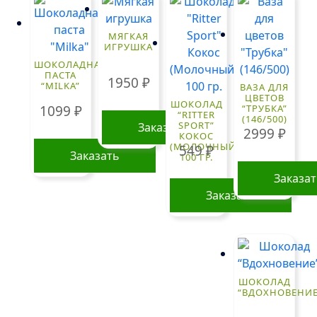
МЯГКАЯ
ИГРУШКА
ШОКОЛАДНАЯ
ПАСТА
1950
₽
“MILKA”
ВАЗА ДЛЯ
ЦВЕТОВ
ШОКОЛАД
1099
₽
“ТРУБКА”
“RITTER
(146/500)
SPORT”
Заказать
2999
₽
КОКОС
(МОЛОЧНЫЙ)
549
₽
Заказать
100 ГР.
Заказа
Заказать
ШОКОЛАД
“ВДОХНОВЕНИЕ