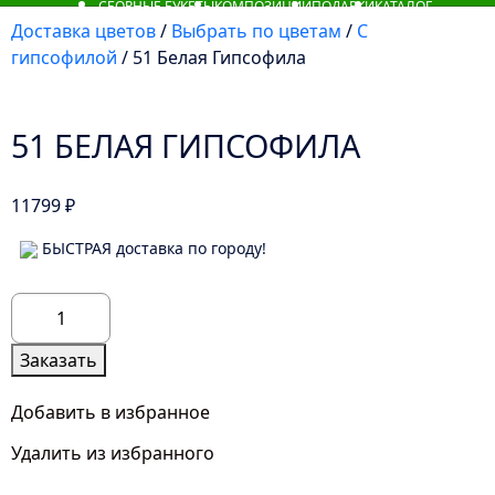
СБОРНЫЕ БУКЕТЫ
КОМПОЗИЦИИ
ПОДАРКИ
КАТАЛОГ
Доставка цветов
/
Выбрать по цветам
/
С
гипсофилой
/ 51 Белая Гипсофила
51 БЕЛАЯ ГИПСОФИЛА
11799
₽
БЫСТРАЯ доставка по городу!
Количество
товара
51
Заказать
Белая
Гипсофила
Добавить в избранное
Удалить из избранного