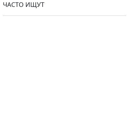
ЧАСТО ИЩУТ
Розы
По цветам
Сборные букеты
Композиции
Подарки
Все товары
Альстромерии
Гортензии
Хризантемы
Эустомы
Герберы