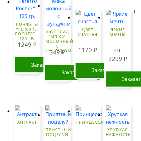
!
КОНФЕТЫ
“FERERRO
ЦВЕТ
ЯРКИЕ
ШОКОЛАД
ROCHER” –
СЧАСТЬЯ
МЕЧТЫ
“MILKA”
125 ГР.
МОЛОЧНЫЙ
1249
₽
С
1170
₽
от
ФУНДУКОМ
349
₽
2299
₽
Заказать
Заказать
Заказать
Заказа
Этот
товар
имеет
нескольк
вариаций
АНТРАКТ
ПРИНЦЕССА
Опции
ПРИЯТНЫЙ
ХРУПКАЯ
ПОЦЕЛУЙ
НЕЖНОСТЬ
можно