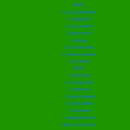
Back
С альстромерией
С герберой
С гортензией
С диантусом
С розами
С тюльпанами
С хризантемами
С эустомой
Back
С ирисами
С гипсофилой
С лилиями
С подсолнухами
С ромашками
С пионами
С гладиолусами
Цветы поштучно