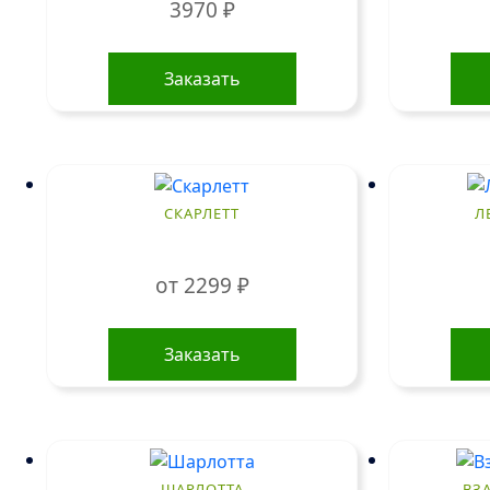
3970
₽
Заказать
СКАРЛЕТТ
Л
от
2299
₽
Этот
товар
Заказать
имеет
несколько
вариаций.
Опции
можно
ШАРЛОТТА
ВЗ