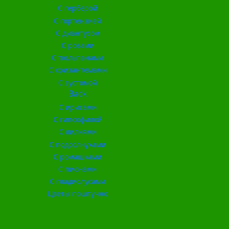
С герберой
С гортензией
С диантусом
С розами
С тюльпанами
С хризантемами
С эустомой
Back
С ирисами
С гипсофилой
С лилиями
С подсолнухами
С ромашками
С пионами
С гладиолусами
Цветы поштучно