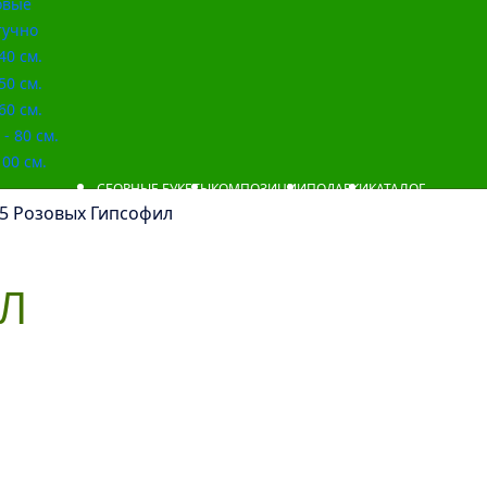
овые
учно
40 см.
50 см.
60 см.
- 80 см.
00 см.
СБОРНЫЕ БУКЕТЫ
КОМПОЗИЦИИ
ПОДАРКИ
КАТАЛОГ
 5 Розовых Гипсофил
Л