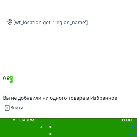
[wt_location get='region_name']
0
₽
0
Вы не добавили ни одного товара в Избранное
Войти
ГЛАВНАЯ
РОЗЫ
Ba
3 р