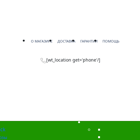
О МАГАЗИНЕ
ДОСТАВКА
ГАРАНТИИ
ПОМОЩЬ
[wt_location get='phone'/]
ck
озы