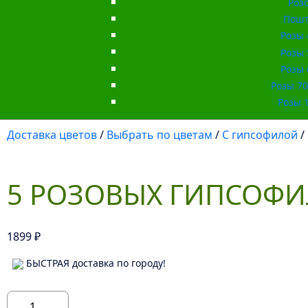
Роз
Пошт
Розы 
Розы 
Розы 
Розы 70 
Розы 1
Доставка цветов
/
Выбрать по цветам
/
С гипсофилой
/
5 РОЗОВЫХ ГИПСОФИ
1899
₽
БЫСТРАЯ доставка по городу!
Количество