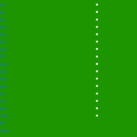
роз
роз
роз
роз
роз
роз
роз
ck
роза
роз
роз
роз
шт.
 шт.
лые
тые
ck
сные