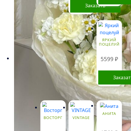
Заказать
Этот
товар
имеет
несколько
ЯРКИЙ
вариаций.
ПОЦЕЛУЙ
Опции
можно
5599
₽
выбрать
на
Заказа
странице
товара.
АНИТА
ВОСТОРГ
VINTAGE