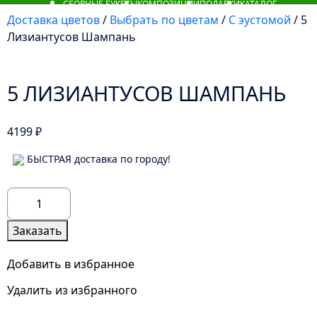
СБОРНЫЕ БУКЕТЫ
КОМПОЗИЦИИ
ПОДАРКИ
КАТАЛОГ
Доставка цветов
/
Выбрать по цветам
/
С эустомой
/ 5
Лизиантусов Шампань
5 ЛИЗИАНТУСОВ ШАМПАНЬ
4199
₽
БЫСТРАЯ доставка по городу!
Количество
товара
5
Заказать
Лизиантусов
Шампань
Добавить в избранное
Удалить из избранного