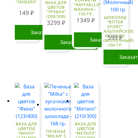
КОНФЕТЫ
“SNIKERS”
ВАЗА ДЛЯ
“RAFFAELLO”
ЦВЕТОВ
МАЛИНА –
149
₽
“ТРУБКА”
150 ГР.
(200/500)
ШОКОЛАД
1349
₽
3299
₽
“RITTER
SPORT”
АЛЬПИЙСКОЕ
Заказать
МОЛОКО
599
₽
Заказать
(МОЛОЧНЫЙ)
Заказать
100 ГР.
Заказа
ВАЗА ДЛЯ
ВАЗА ДЛЯ
ЦВЕТОВ
ЦВЕТОВ
ПЕЧЕНЬЕ
“ФИНО”
“МЕТАЛЛ”
“MILKA” С
(123/400)
(210/300)