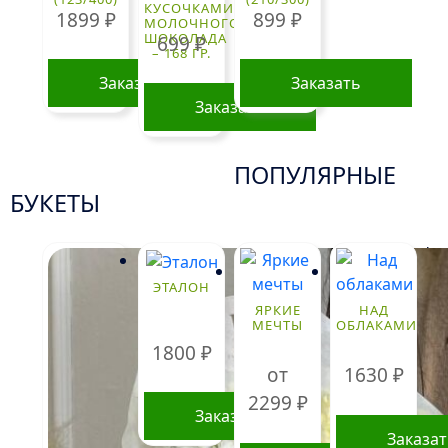
КУСОЧКАМИ
1899
₽
899
₽
МОЛОЧНОГО
ШОКОЛАДА
699
₽
– 168 ГР.
Заказать
Заказать
Заказать
ПОПУЛЯРНЫЕ
БУКЕТЫ
!
ЭТАЛОН
ЯРКИЕ
НАД
МЕЧТЫ
ОБЛАКАМИ
1800
₽
от
1630
₽
2299
₽
Заказать
Заказа