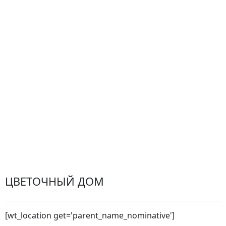
Центр поддержки
Доставка
Оплата
Проблемные ситуации
Замена и возврат товара. Возврат денег.
Претензии
Замена цветов
Города доставки
ЦВЕТОЧНЫЙ ДОМ
[wt_location get='parent_name_nominative']