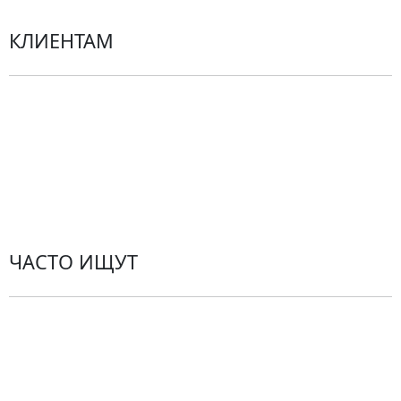
КЛИЕНТАМ
Политика конфиденциальности
Пользовательское соглашение
Рекомендации по уходу за цветами
Контакты
ЧАСТО ИЩУТ
Розы
По цветам
Сборные букеты