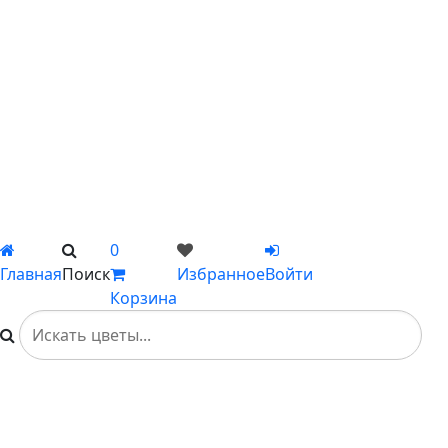
С пионами
С гладиолусами
Цветы поштучно
Сборные букеты
Композиции
Подарки
Каталог
Вы не добавили ни одного товара в Избранное
0
Главная
Поиск
Избранное
Войти
Корзина