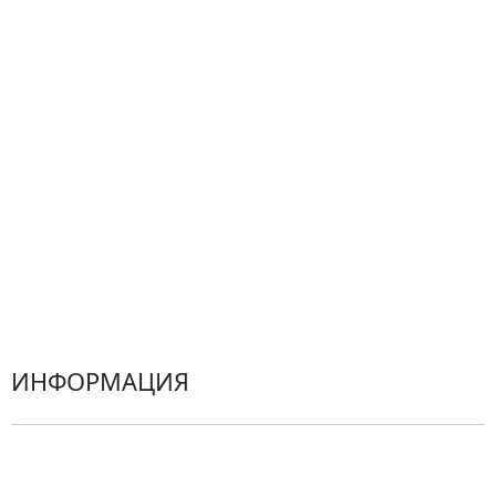
Композиции
Подарки
Все товары
Альстромерии
Гортензии
Хризантемы
Эустомы
Герберы
ИНФОРМАЦИЯ
О компании
Гарантии