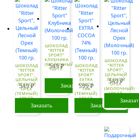
ШОКОЛАД
“RITTER
SPORT”
КЛУБНИКА
ШОКОЛАД
(МОЛОЧНЫЙ)
549
₽
“RITTER
ШОКОЛАД
ШОКОЛАД
100 ГР.
SPORT”,
“RITTER
“RITTER
ЦЕЛЬНЫЙ
SPORT”,
SPORT”
ЛЕСНОЙ
ЦЕЛЬНЫЙ
EXTRA
549
₽
ОРЕХ
ЛЕСНОЙ
COCOA
549
₽
599
₽
Заказать
(МОЛОЧНЫЙ)
ОРЕХ
74%
100 ГР.
(ТЕМНЫЙ)
(ТЕМНЫЙ)
100 ГР.
100 ГР.
Заказа
Заказать
Заказать