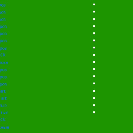
роз
роз
роз
роз
роз
роз
роз
ck
роза
роз
роз
роз
шт.
 шт.
лые
тые
ck
сные