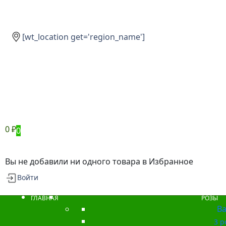
[wt_location get='region_name']
0
₽
0
Вы не добавили ни одного товара в Избранное
Войти
ГЛАВНАЯ
РОЗЫ
Ba
3 р