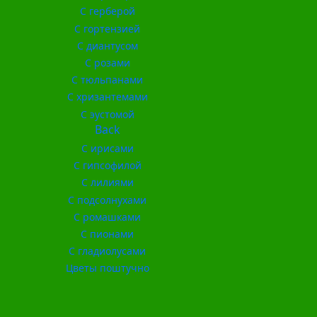
С герберой
С гортензией
С диантусом
С розами
С тюльпанами
С хризантемами
С эустомой
Back
С ирисами
С гипсофилой
С лилиями
С подсолнухами
С ромашками
С пионами
С гладиолусами
Цветы поштучно