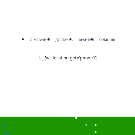
О МАГАЗИНЕ
ДОСТАВКА
ГАРАНТИИ
ПОМОЩЬ
[wt_location get='phone'/]
ck
озы