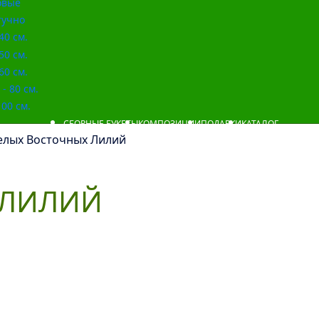
овые
учно
40 см.
50 см.
60 см.
- 80 см.
00 см.
СБОРНЫЕ БУКЕТЫ
КОМПОЗИЦИИ
ПОДАРКИ
КАТАЛОГ
Белых Восточных Лилий
 ЛИЛИЙ