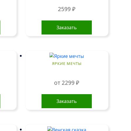
2599
₽
Заказать
ЯРКИЕ МЕЧТЫ
от
2299
₽
Этот
товар
Заказать
имеет
несколько
вариаций.
Опции