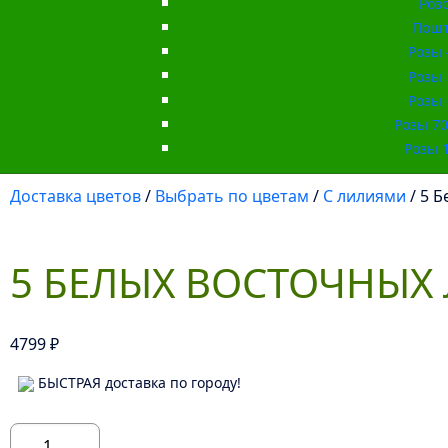
Роз
Пошт
Розы 
Розы 
Розы 
Розы 70 
Розы 1
Доставка цветов
/
Выбрать по цветам
/
С лилиями
/ 5 
5 БЕЛЫХ ВОСТОЧНЫХ
4799
₽
БЫСТРАЯ доставка по городу!
Количество