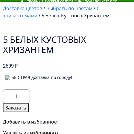
СБОРНЫЕ БУКЕТЫ
КОМПОЗИЦИИ
ПОДАРКИ
КАТАЛОГ
Доставка цветов
/
Выбрать по цветам
/
С
хризантемами
/ 5 Белых Кустовых Хризантем
5 БЕЛЫХ КУСТОВЫХ
ХРИЗАНТЕМ
2699
₽
БЫСТРАЯ доставка по городу!
Количество
товара
5
Заказать
Белых
Кустовых
Добавить в избранное
Хризантем
Удалить из избранного