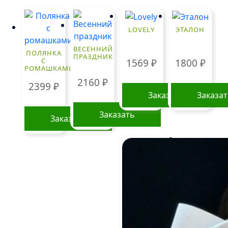
LOVELY
ЭТАЛОН
ВЕСЕННИЙ
ПОЛЯНКА
ПРАЗДНИК
С
1569
₽
1800
₽
РОМАШКАМИ
2160
₽
2399
₽
Заказать
Заказа
Заказать
Заказать
Стоимость
букетов и
композиций,
указанная на
сайте,
ориентировочна
и может
меняться.
Окончательная
цена зависит от