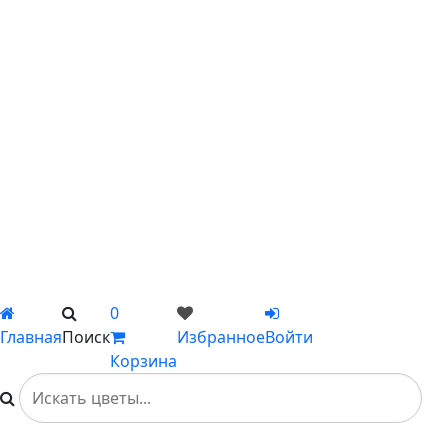
С лилиями
С подсолнухами
С ромашками
С пионами
С гладиолусами
Цветы поштучно
Сборные букеты
Композиции
Подарки
Каталог
Вы не добавили ни одного товара в Избранное
0
Главная
Поиск
Избранное
Войти
Корзина