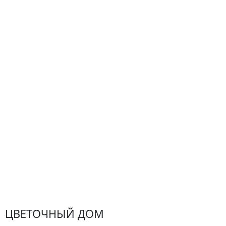
О компании
Гарантии
Центр поддержки
Доставка
Оплата
Проблемные ситуации
Замена и возврат товара. Возврат денег.
Претензии
Замена цветов
Города доставки
ЦВЕТОЧНЫЙ ДОМ