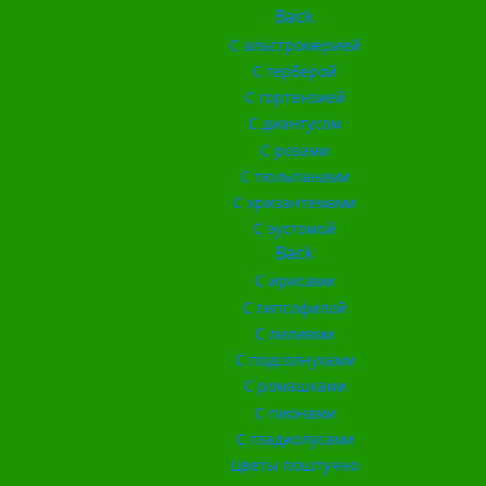
Back
С альстромерией
С герберой
С гортензией
С диантусом
С розами
С тюльпанами
С хризантемами
С эустомой
Back
С ирисами
С гипсофилой
С лилиями
С подсолнухами
С ромашками
С пионами
С гладиолусами
Цветы поштучно