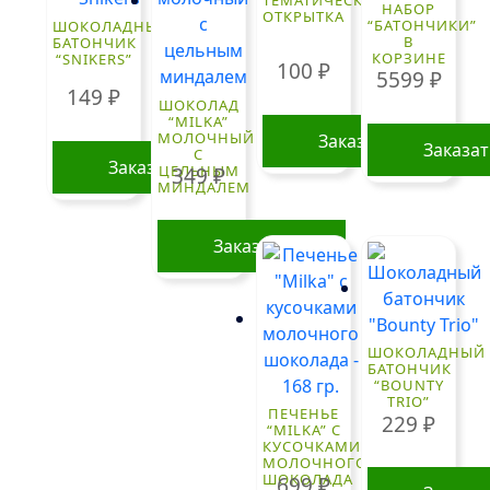
НАБОР
ОТКРЫТКА
“БАТОНЧИКИ”
ШОКОЛАДНЫЙ
В
БАТОНЧИК
КОРЗИНЕ
“SNIKERS”
100
₽
5599
₽
149
₽
ШОКОЛАД
“MILKA”
МОЛОЧНЫЙ
Заказать
Заказа
С
Заказать
ЦЕЛЬНЫМ
349
₽
МИНДАЛЕМ
Заказать
ШОКОЛАДНЫЙ
БАТОНЧИК
“BOUNTY
TRIO”
ПЕЧЕНЬЕ
229
₽
“MILKA” С
КУСОЧКАМИ
МОЛОЧНОГО
ШОКОЛАДА
699
₽