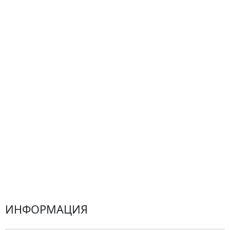
По цветам
Сборные букеты
Композиции
Подарки
Все товары
Альстромерии
Гортензии
Хризантемы
Эустомы
Герберы
ИНФОРМАЦИЯ