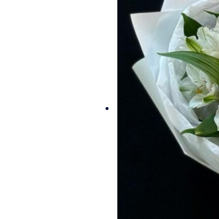
доступности
определенных
видов цветов,
времени года, а
также может
быть выше в
периоды
праздников и