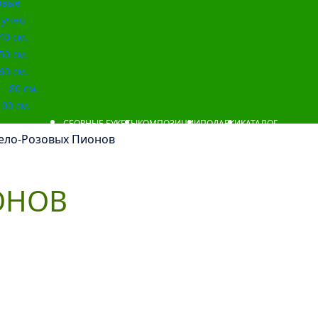
овые
учно
40 см.
50 см.
60 см.
- 80 см.
00 см.
СБОРНЫЕ БУКЕТЫ
КОМПОЗИЦИИ
ПОДАРКИ
КАТАЛОГ
Бело-Розовых Пионов
ОНОВ