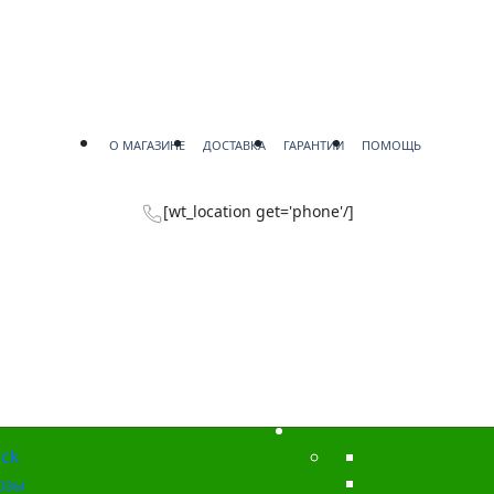
О МАГАЗИНЕ
ДОСТАВКА
ГАРАНТИИ
ПОМОЩЬ
[wt_location get='phone'/]
ck
озы