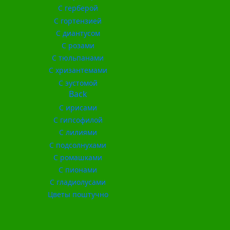
С герберой
С гортензией
С диантусом
С розами
С тюльпанами
С хризантемами
С эустомой
Back
С ирисами
С гипсофилой
С лилиями
С подсолнухами
С ромашками
С пионами
С гладиолусами
Цветы поштучно