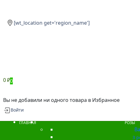
[wt_location get='region_name']
0
₽
0
Вы не добавили ни одного товара в Избранное
Войти
ГЛАВНАЯ
РОЗЫ
Ba
3 р