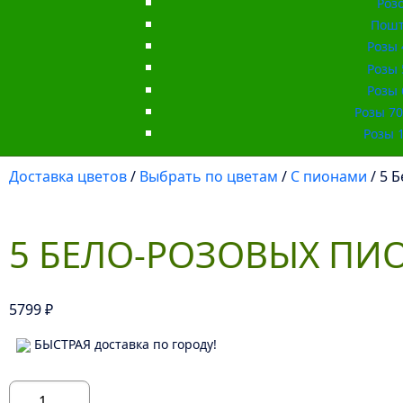
Роз
Пошт
Розы 
Розы 
Розы 
Розы 70 
Розы 1
Доставка цветов
/
Выбрать по цветам
/
С пионами
/ 5 
5 БЕЛО-РОЗОВЫХ ПИ
5799
₽
БЫСТРАЯ доставка по городу!
Количество