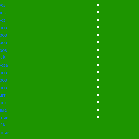
роз
роз
роз
роз
роз
роз
роз
ck
роза
роз
роз
роз
шт.
 шт.
лые
тые
ck
сные