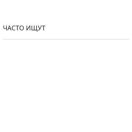
Контакты
ЧАСТО ИЩУТ
Розы
По цветам
Сборные букеты
Композиции
Подарки
Все товары
Альстромерии
Гортензии