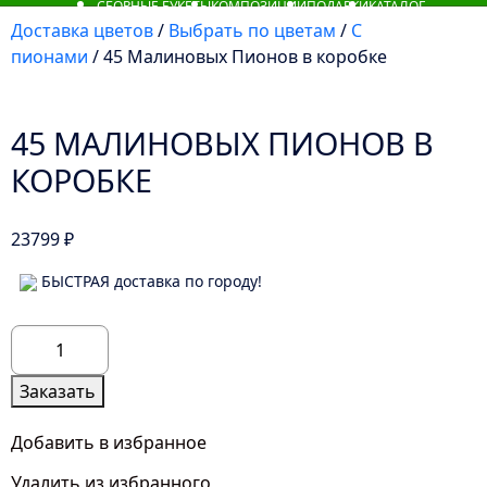
СБОРНЫЕ БУКЕТЫ
КОМПОЗИЦИИ
ПОДАРКИ
КАТАЛОГ
Доставка цветов
/
Выбрать по цветам
/
С
пионами
/ 45 Малиновых Пионов в коробке
45 МАЛИНОВЫХ ПИОНОВ В
КОРОБКЕ
23799
₽
БЫСТРАЯ доставка по городу!
Количество
товара
45
Заказать
Малиновых
Пионов
Добавить в избранное
в
Удалить из избранного
коробке