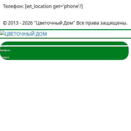
Телефон: [wt_location get='phone'/]
© 2013 - 2026 "Цветочный Дом" Все права защищены.
Главная
Розы
3 розы
5 роз
7 роз
9 роз
11 роз
15 роз
17 роз
19 роз
21 роза