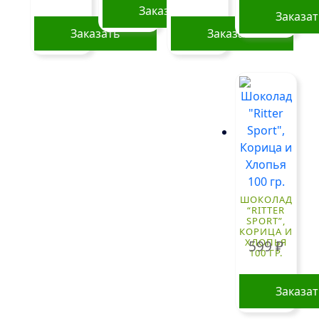
Заказать
Заказа
Заказать
Заказать
ШОКОЛАД
“RITTER
SPORT”,
КОРИЦА И
ХЛОПЬЯ
599
₽
100 ГР.
Заказа