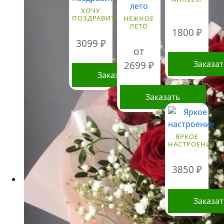
ХОЧУ
ПОЗДРАВИТЬ
НЕЖНОЕ
ЛЕТО
1800
₽
3099
₽
от
Заказа
2699
₽
Заказать
Заказать
Этот
товар
ЯРКОЕ
имеет
НАСТРОЕНИЕ
несколько
вариаций.
3850
₽
Опции
можно
выбрать
Заказа
на
странице