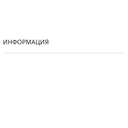
Хризантемы
Эустомы
Герберы
ИНФОРМАЦИЯ
О компании
Гарантии
Центр поддержки
Доставка
Оплата
Проблемные ситуации
Замена и возврат товара. Возврат денег.