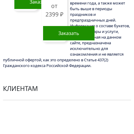
Заказать
времени года, а также может
выбрать
от
быть выше в периоды
на
2399
₽
праздников и
странице
предпраздничных дней.
товара.
Информация о составе букетов,
ценах на товары и услуги,
Заказать
представленная на данном
сайте, предназначена
Этот
исключительно для
товар
ознакомления и не является
имеет
публичной офертой, как это определено в Статье 437(2)
несколько
Гражданского кодекса Российской Федерации.
вариаций.
Опции
можно
КЛИЕНТАМ
выбрать
на
странице
Политика конфиденциальности
товара.
Пользовательское соглашение
Рекомендации по уходу за цветами