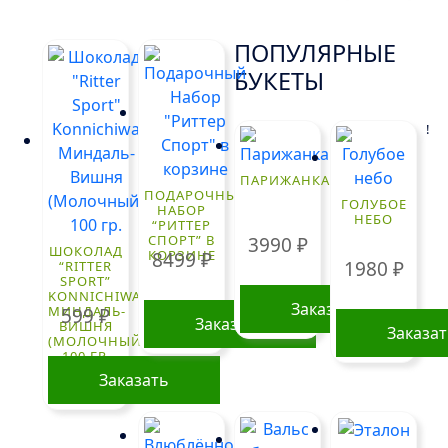
ПОПУЛЯРНЫЕ
БУКЕТЫ
!
ПАРИЖАНКА
ПОДАРОЧНЫЙ
ГОЛУБОЕ
НАБОР
НЕБО
“РИТТЕР
СПОРТ” В
3990
₽
ШОКОЛАД
КОРЗИНЕ
8499
₽
1980
₽
“RITTER
SPORT”
KONNICHIWA
Заказать
МИНДАЛЬ-
599
₽
Заказать
ВИШНЯ
Заказа
(МОЛОЧНЫЙ)
100 ГР.
Заказать