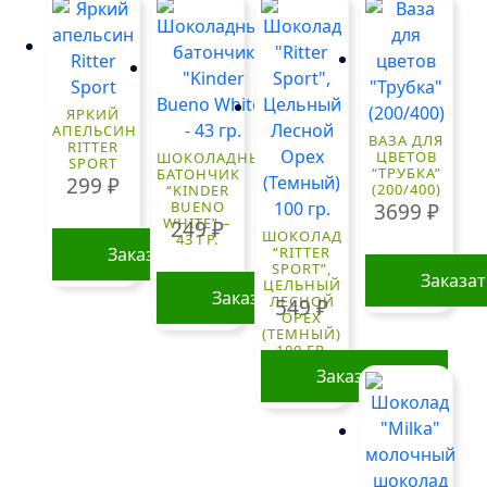
ЯРКИЙ
АПЕЛЬСИН
ВАЗА ДЛЯ
RITTER
ЦВЕТОВ
ШОКОЛАДНЫЙ
SPORT
“ТРУБКА”
БАТОНЧИК
299
₽
(200/400)
“KINDER
BUENO
3699
₽
WHITE” –
249
₽
ШОКОЛАД
43 ГР.
Заказать
“RITTER
SPORT”,
Заказа
ЦЕЛЬНЫЙ
Заказать
ЛЕСНОЙ
549
₽
ОРЕХ
(ТЕМНЫЙ)
100 ГР.
Заказать