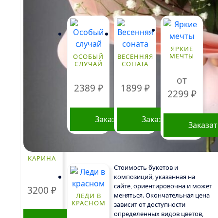
товара.
ЯРКИЕ
МЕЧТЫ
ОСОБЫЙ
ВЕСЕННЯЯ
СЛУЧАЙ
СОНАТА
от
2389
₽
1899
₽
2299
₽
Заказать
Заказать
Заказа
Этот
товар
КАРИНА
имеет
Стоимость букетов и
нескольк
композиций, указанная на
сайте, ориентировочна и может
вариаций
3200
₽
меняться. Окончательная цена
ЛЕДИ В
Опции
КРАСНОМ
зависит от доступности
можно
определенных видов цветов,