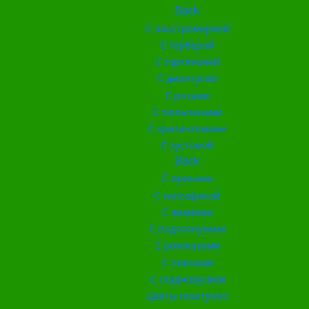
Back
С альстромерией
С герберой
С гортензией
С диантусом
С розами
С тюльпанами
С хризантемами
С эустомой
Back
С ирисами
С гипсофилой
С лилиями
С подсолнухами
С ромашками
С пионами
С гладиолусами
Цветы поштучно