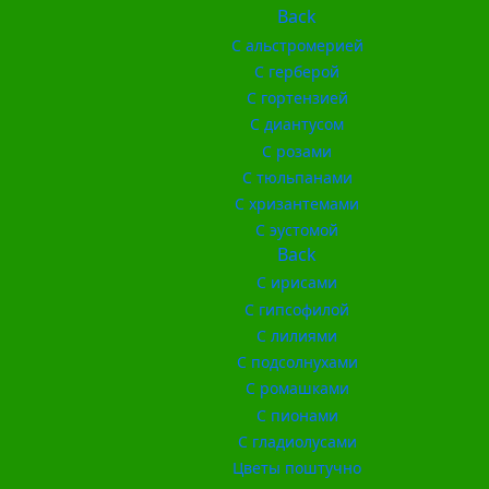
Back
С альстромерией
С герберой
С гортензией
С диантусом
С розами
С тюльпанами
С хризантемами
С эустомой
Back
С ирисами
С гипсофилой
С лилиями
С подсолнухами
С ромашками
С пионами
С гладиолусами
Цветы поштучно