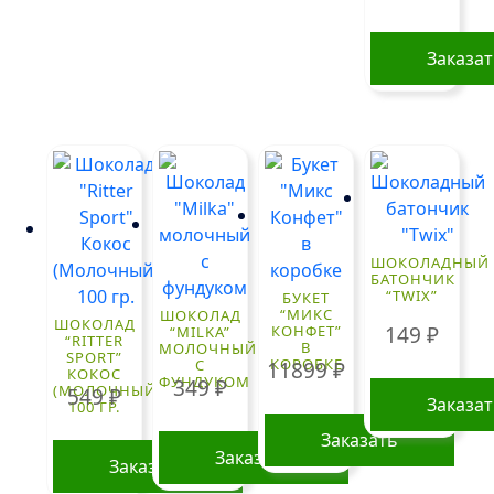
Заказа
ШОКОЛАДНЫЙ
БАТОНЧИК
“TWIX”
БУКЕТ
“МИКС
ШОКОЛАД
ШОКОЛАД
149
₽
КОНФЕТ”
“MILKA”
“RITTER
В
МОЛОЧНЫЙ
SPORT”
КОРОБКЕ
С
11899
₽
КОКОС
ФУНДУКОМ
349
₽
(МОЛОЧНЫЙ)
549
₽
Заказа
100 ГР.
Заказать
Заказать
Заказать