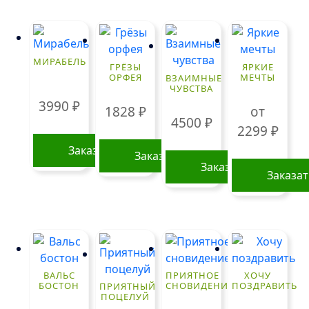
МИРАБЕЛЬ
ГРЁЗЫ
ЯРКИЕ
ОРФЕЯ
МЕЧТЫ
ВЗАИМНЫЕ
ЧУВСТВА
3990
₽
1828
₽
от
4500
₽
2299
₽
Заказать
Заказать
Заказать
Заказа
Этот
товар
имеет
нескольк
вариаций
ВАЛЬС
ПРИЯТНОЕ
ХОЧУ
Опции
БОСТОН
СНОВИДЕНИЕ
ПОЗДРАВИТЬ
ПРИЯТНЫЙ
ПОЦЕЛУЙ
можно