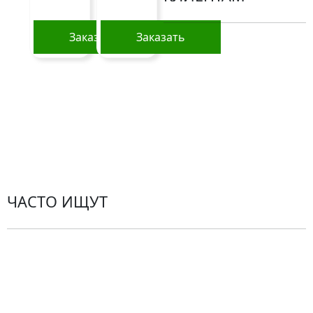
Заказать
Заказать
Политика
конфиденциальности
Пользовательское
соглашение
Рекомендации по уходу за цветами
Контакты
ЧАСТО ИЩУТ
Розы
По цветам
Сборные букеты