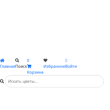
С пионами
С гладиолусами
Цветы поштучно
Сборные букеты
Композиции
Подарки
Каталог
Вы не добавили ни одного товара в Избранное
0
Главная
Поиск
Избранное
Войти
Корзина