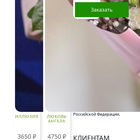
Окончательная
цена зависит от
Заказать
доступности
определенных
видов цветов,
времени года, а
также может
быть выше в периоды
праздников и
предпраздничных дней.
Информация о составе букетов,
ценах на товары и услуги,
представленная на данном
сайте, предназначена
исключительно для
ознакомления и не является
публичной офертой, как это
определено в Статье 437(2)
Гражданского кодекса
Российской Федерации.
ИЛЛЮЗИЯ
ЛЮБОВЬ
АНГЕЛА
3650
₽
4750
₽
КЛИЕНТАМ