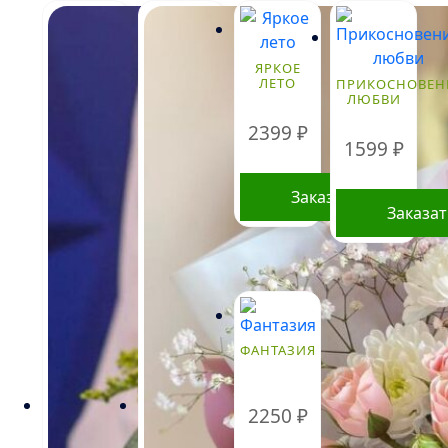
ЯРКОЕ
ЛЕТО
ПРИКОСНОВЕН
ЛЮБВИ
2399
₽
1599
₽
Заказать
Заказа
Стоимость
букетов и
композиций,
ФАНТАЗИЯ
указанная на
сайте,
ориентировочна
2250
₽
и может
меняться.