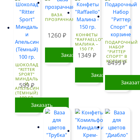
ВАЗА
ПРОЗРАЧНАЯ
1260
₽
КОНФЕТЫ
“RAFFAELLO”
ПОДАРОЧНЫЙ
МАЛИНА –
НАБОР
150 ГР.
“РИТТЕР
1349
₽
Заказать
СПОРТ” В
КОРЗИНЕ
8499
₽
ШОКОЛАД
“RITTER
SPORT”
Заказать
МИНДАЛЬ
Заказа
И
599
₽
АПЕЛЬСИН
(ТЁМНЫЙ)
100 ГР.
Заказать