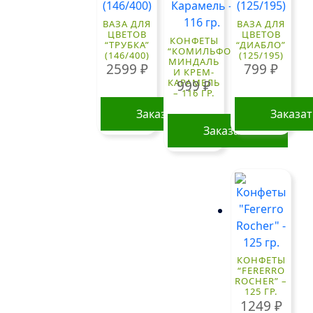
ВАЗА ДЛЯ
ВАЗА ДЛЯ
ЦВЕТОВ
ЦВЕТОВ
КОНФЕТЫ
“ТРУБКА”
“ДИАБЛО”
“КОМИЛЬФО”
(146/400)
(125/195)
МИНДАЛЬ
2599
₽
799
₽
И КРЕМ-
КАРАМЕЛЬ
999
₽
– 116 ГР.
Заказать
Заказа
Заказать
КОНФЕТЫ
“FERERRO
ROCHER” –
125 ГР.
1249
₽