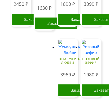
выбрать
2450
₽
1890
₽
3099
₽
1630
₽
на
странице
Заказать
Заказать
Заказа
товара.
Заказать
ЖЕМЧУЖИНА
РОЗОВЫЙ
ЛЮБВИ
ЗЕФИР
3969
₽
1980
₽
Заказать
Заказа