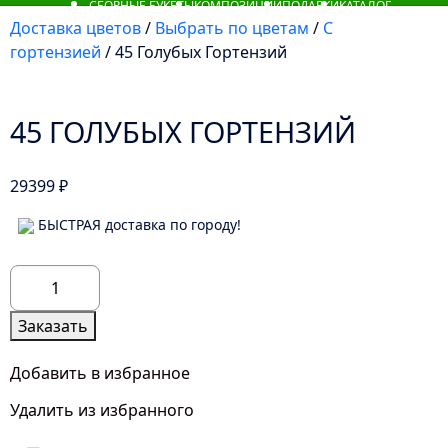
СБОРНЫЕ БУКЕТЫ
КОМПОЗИЦИИ
ПОДАРКИ
КАТАЛОГ
Доставка цветов
/
Выбрать по цветам
/
С
гортензией
/ 45 Голубых Гортензий
45 ГОЛУБЫХ ГОРТЕНЗИЙ
29399
₽
БЫСТРАЯ доставка по городу!
Количество
товара
45
Заказать
Голубых
Гортензий
Добавить в избранное
Удалить из избранного