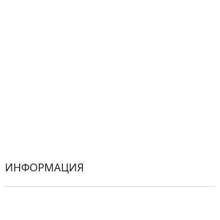
Композиции
Подарки
Все товары
Альстромерии
Гортензии
Хризантемы
Эустомы
Герберы
ИНФОРМАЦИЯ
О компании
Гарантии