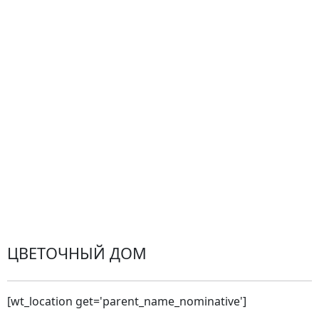
Центр поддержки
Доставка
Оплата
Проблемные ситуации
Замена и возврат товара. Возврат денег.
Претензии
Замена цветов
Города доставки
ЦВЕТОЧНЫЙ ДОМ
[wt_location get='parent_name_nominative']