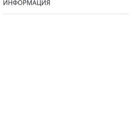
ИНФОРМАЦИЯ
О компании
Гарантии
Центр поддержки
Доставка
Оплата
Проблемные ситуации
Замена и возврат товара. Возврат денег.
Претензии
Замена цветов
Города доставки