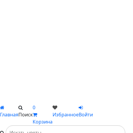
С ирисами
С гипсофилой
С лилиями
С подсолнухами
С ромашками
С пионами
С гладиолусами
Цветы поштучно
Сборные букеты
Композиции
Подарки
Каталог
Вы не добавили ни одного товара в Избранное
0
Главная
Поиск
Избранное
Войти
Корзина