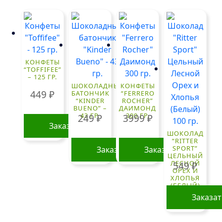
КОНФЕТЫ
“TOFFIFEE”
– 125 ГР.
ШОКОЛАДНЫЙ
КОНФЕТЫ
449
₽
БАТОНЧИК
“FERRERO
“KINDER
ROCHER”
BUENO” –
ДАИМОНД
43 ГР.
300 ГР.
249
₽
3999
₽
Заказать
ШОКОЛАД
“RITTER
SPORT”
Заказать
Заказать
ЦЕЛЬНЫЙ
ЛЕСНОЙ
549
₽
ОРЕХ И
ХЛОПЬЯ
(БЕЛЫЙ)
100 ГР.
Заказа