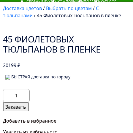
СБОРНЫЕ БУКЕТЫ
КОМПОЗИЦИИ
ПОДАРКИ
КАТАЛОГ
Доставка цветов
/
Выбрать по цветам
/
С
тюльпанами
/ 45 Фиолетовых Тюльпанов в пленке
45 ФИОЛЕТОВЫХ
ТЮЛЬПАНОВ В ПЛЕНКЕ
20199
₽
БЫСТРАЯ доставка по городу!
Количество
товара
45
Заказать
Фиолетовых
Тюльпанов
Добавить в избранное
в
Удалить из избранного
пленке