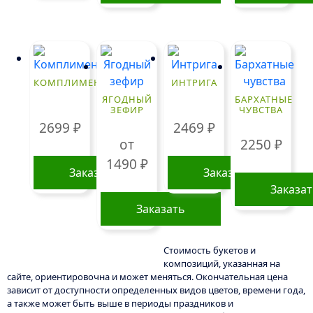
КОМПЛИМЕНТ
ИНТРИГА
ЯГОДНЫЙ
БАРХАТНЫЕ
ЗЕФИР
ЧУВСТВА
2699
₽
2469
₽
от
2250
₽
1490
₽
Заказать
Заказать
Заказа
Заказать
Этот
товар
Стоимость букетов и
композиций, указанная на
имеет
сайте, ориентировочна и может меняться. Окончательная цена
несколько
зависит от доступности определенных видов цветов, времени года,
вариаций.
а также может быть выше в периоды праздников и