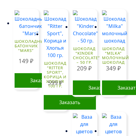
ШОКОЛАДНЫЙ
БАТОНЧИК
ШОКОЛАД
ШОКОЛАД
“MARS”
“KINDER
“MILKA”
CHOCOLATE”
МОЛОЧНЫЙ
149
₽
– 50 ГР.
ШОКОЛАД
ШОКОЛАД
209
₽
349
₽
“RITTER
SPORT”,
КОРИЦА И
Заказать
ХЛОПЬЯ
599
₽
100 ГР.
Заказать
Заказа
Заказать