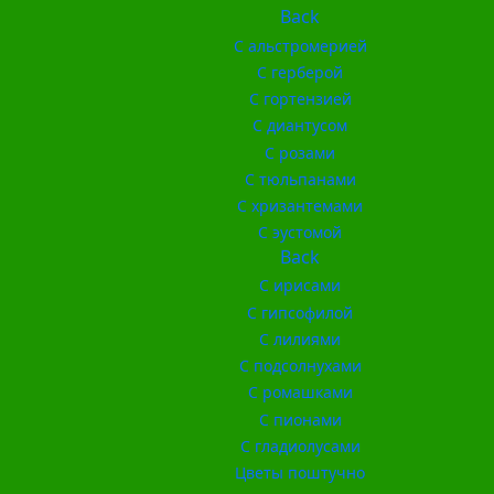
Back
С альстромерией
С герберой
С гортензией
С диантусом
С розами
С тюльпанами
С хризантемами
С эустомой
Back
С ирисами
С гипсофилой
С лилиями
С подсолнухами
С ромашками
С пионами
С гладиолусами
Цветы поштучно