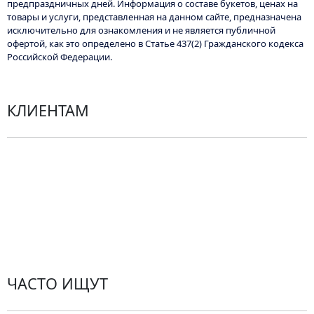
Опции
предпраздничных дней. Информация о составе букетов, ценах на
товары и услуги, представленная на данном сайте, предназначена
можно
исключительно для ознакомления и не является публичной
выбрать
офертой, как это определено в Статье 437(2) Гражданского кодекса
на
Российской Федерации.
странице
товара.
КЛИЕНТАМ
Политика конфиденциальности
Пользовательское соглашение
Рекомендации по уходу за цветами
Контакты
ЧАСТО ИЩУТ