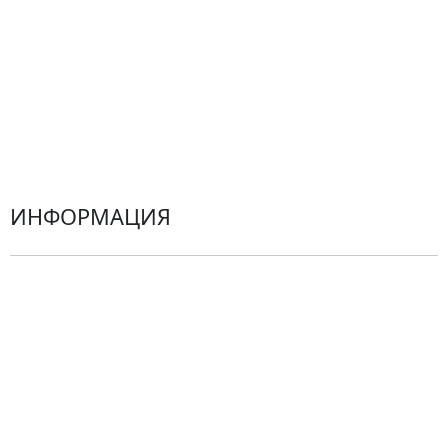
Альстромерии
Гортензии
Хризантемы
Эустомы
Герберы
ИНФОРМАЦИЯ
О компании
Гарантии
Центр поддержки
Доставка
Оплата