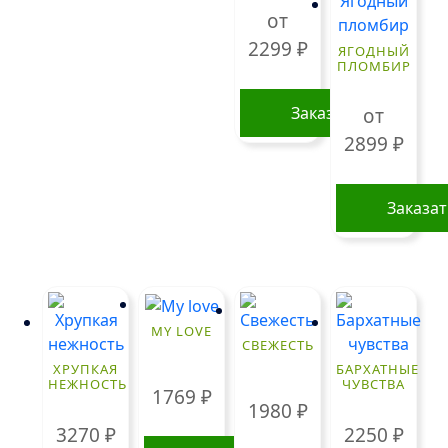
от
2299
₽
ЯГОДНЫЙ
ПЛОМБИР
Заказать
от
2899
₽
Этот
товар
имеет
Заказа
несколько
Этот
вариаций.
товар
Опции
имеет
можно
нескольк
выбрать
MY LOVE
вариаций
на
СВЕЖЕСТЬ
Опции
странице
ХРУПКАЯ
БАРХАТНЫЕ
НЕЖНОСТЬ
ЧУВСТВА
можно
товара.
1769
₽
1980
₽
выбрать
3270
₽
2250
₽
на