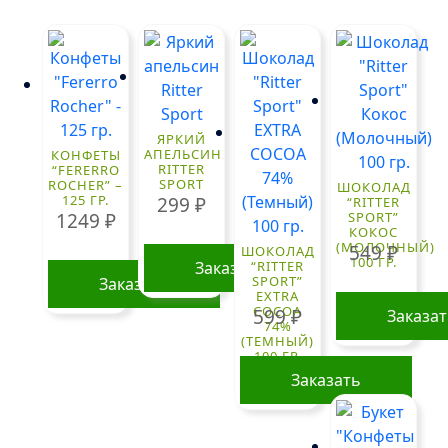
ЯРКИЙ
АПЕЛЬСИН
КОНФЕТЫ
RITTER
“FERERRO
SPORT
ROCHER” –
ШОКОЛАД
125 ГР.
299
₽
“RITTER
1249
₽
SPORT”
КОКОС
(МОЛОЧНЫЙ)
549
₽
ШОКОЛАД
100 ГР.
Заказать
“RITTER
SPORT”
Заказать
EXTRA
COCOA
599
₽
Заказа
74%
(ТЕМНЫЙ)
100 ГР.
Заказать