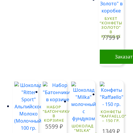
БУКЕТ
“КОНФЕТЫ
ЗОЛОТО”
В
КОРОБКЕ
7799
₽
Заказа
НАБОР
“БАТОНЧИКИ”
КОНФЕТЫ
В
“RAFFAELLO”
КОРЗИНЕ
– 150 ГР.
5599
₽
ШОКОЛАД
1349
₽
“MILKA”