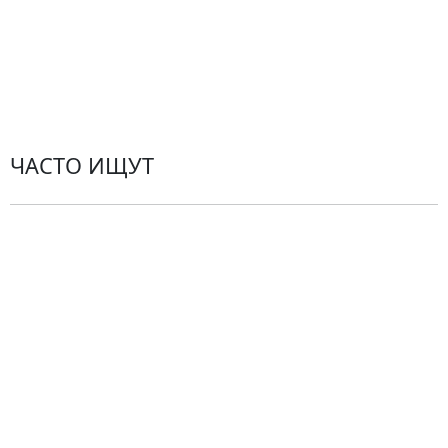
Пользовательское соглашение
Рекомендации по уходу за цветами
Контакты
ЧАСТО ИЩУТ
Розы
По цветам
Сборные букеты
Композиции
Подарки
Все товары