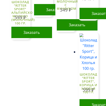
МОЛОЧНЫЙ
ШОКОЛАД
С
“RITTER
ФУНДУКОМ
349
₽
SPORT”
Заказать
АЛЬПИЙСКОЕ
Заказа
МОЛОКО
599
₽
(МОЛОЧНЫЙ)
100 ГР.
Заказать
Заказать
ШОКОЛАД
“RITTER
SPORT”,
КОРИЦА И
ХЛОПЬЯ
599
₽
100 ГР.
Заказа