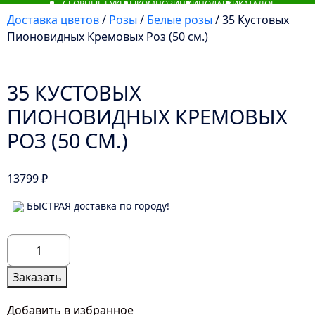
СБОРНЫЕ БУКЕТЫ
КОМПОЗИЦИИ
ПОДАРКИ
КАТАЛОГ
Доставка цветов
/
Розы
/
Белые розы
/ 35 Кустовых
Пионовидных Кремовых Роз (50 см.)
35 КУСТОВЫХ
ПИОНОВИДНЫХ КРЕМОВЫХ
РОЗ (50 СМ.)
13799
₽
БЫСТРАЯ доставка по городу!
Количество
товара
35
Заказать
Кустовых
Пионовидных
Добавить в избранное