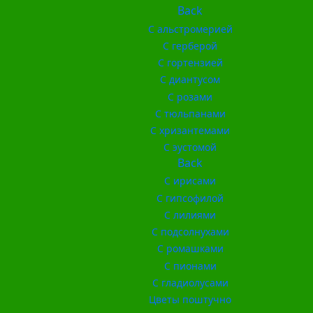
Back
С альстромерией
С герберой
С гортензией
С диантусом
С розами
С тюльпанами
С хризантемами
С эустомой
Back
С ирисами
С гипсофилой
С лилиями
С подсолнухами
С ромашками
С пионами
С гладиолусами
Цветы поштучно