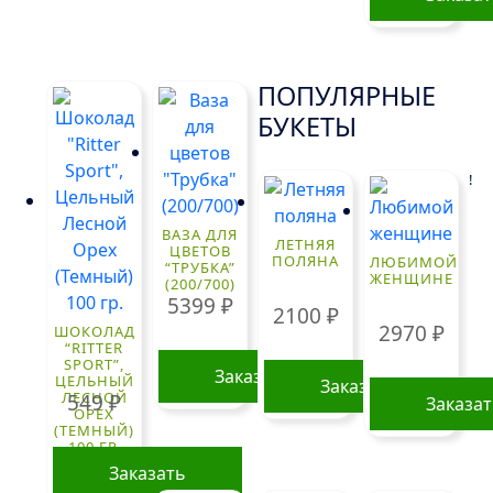
ПОПУЛЯРНЫЕ
БУКЕТЫ
!
ВАЗА ДЛЯ
ЛЕТНЯЯ
ЦВЕТОВ
ПОЛЯНА
ЛЮБИМОЙ
“ТРУБКА”
ЖЕНЩИНЕ
(200/700)
5399
₽
2100
₽
2970
₽
ШОКОЛАД
“RITTER
SPORT”,
Заказать
ЦЕЛЬНЫЙ
Заказать
ЛЕСНОЙ
549
₽
Заказа
ОРЕХ
(ТЕМНЫЙ)
100 ГР.
Заказать