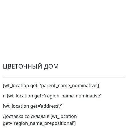
Проблемные ситуации
Замена и возврат товара. Возврат денег.
Претензии
Замена цветов
Города доставки
ЦВЕТОЧНЫЙ ДОМ
[wt_location get='parent_name_nominative']
г. [wt_location get='region_name_nominative']
[wt_location get='address'/]
Доставка со склада в [wt_location
get='region_name_prepositional']