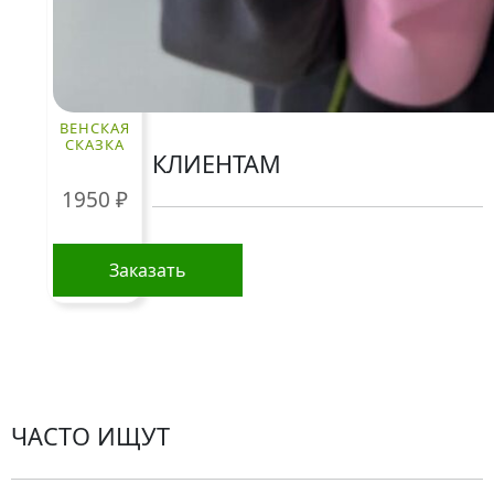
сайте, предназначена исключительно для
ознакомления и не является публичной
офертой, как это определено в Статье 437(2)
Гражданского кодекса Российской Федерации.
ВЕНСКАЯ
СКАЗКА
КЛИЕНТАМ
1950
₽
Политика конфиденциальности
Заказать
Пользовательское соглашение
Рекомендации по уходу за цветами
Контакты
ЧАСТО ИЩУТ