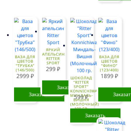
ЯРКИЙ
АПЕЛЬСИН
ВАЗА ДЛЯ
ВАЗА ДЛЯ
RITTER
ЦВЕТОВ
ЦВЕТОВ
SPORT
“ТРУБКА”
“ФИНО”
299
₽
(146/500)
(123/400)
2999
₽
1899
₽
ШОКОЛАД
“RITTER
SPORT”
Заказать
KONNICHIWA
Заказать
Заказа
МИНДАЛЬ-
599
₽
ВИШНЯ
(МОЛОЧНЫЙ)
100 ГР.
Заказать