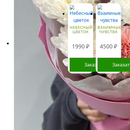
НЕБЕСНЫЙ
ВЗАИМНЫЕ
ЦВЕТОК
ЧУВСТВА
1990
₽
4500
₽
Заказать
Заказа
Стоимость букетов и композиций, указанная
на сайте, ориентировочна и может меняться.
Окончательная цена зависит от доступности
определенных видов цветов, времени года, а
также может быть выше в периоды
праздников и предпраздничных дней.
Информация о составе букетов, ценах на
товары и услуги, представленная на данном