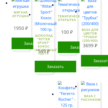
МЯГКАЯ
ИГРУШКА
ТЕМАТИЧЕСКАЯ
ОТКРЫТКА
1950
₽
ВАЗА ДЛЯ
100
₽
ЦВЕТОВ
ШОКОЛАД
“ТРУБКА”
“RITTER
(200/400)
SPORT”
Заказать
3699
₽
КОКОС
Заказать
(МОЛОЧНЫЙ)
549
₽
100 ГР.
Заказа
Заказать
ВАЗА С
РИСУНКОМ