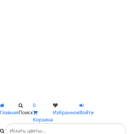
С ирисами
С гипсофилой
С лилиями
С подсолнухами
С ромашками
С пионами
С гладиолусами
Цветы поштучно
Сборные букеты
Композиции
Подарки
Каталог
Вы не добавили ни одного товара в Избранное
0
Главная
Поиск
Избранное
Войти
Корзина