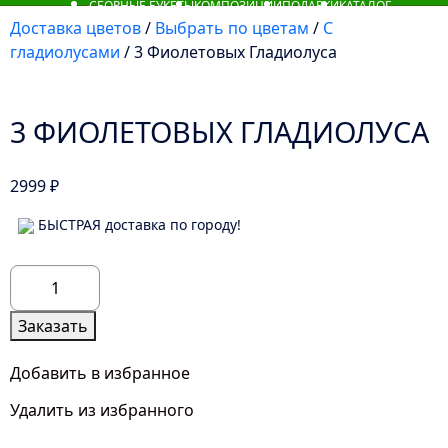
СБОРНЫЕ БУКЕТЫ
КОМПОЗИЦИИ
ПОДАРКИ
КАТАЛОГ
Доставка цветов
/
Выбрать по цветам
/
С
гладиолусами
/ 3 Фиолетовых Гладиолуса
3 ФИОЛЕТОВЫХ ГЛАДИОЛУСА
2999
₽
БЫСТРАЯ доставка по городу!
Количество
товара
3
Заказать
Фиолетовых
Гладиолуса
Добавить в избранное
Удалить из избранного