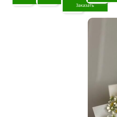
Заказать
Этот
товар
имеет
несколько
вариаций.
Опции
можно
выбрать
на
странице
товара.