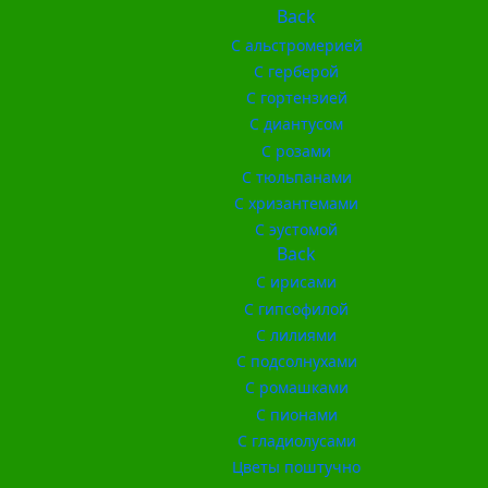
Back
С альстромерией
С герберой
С гортензией
С диантусом
С розами
С тюльпанами
С хризантемами
С эустомой
Back
С ирисами
С гипсофилой
С лилиями
С подсолнухами
С ромашками
С пионами
С гладиолусами
Цветы поштучно