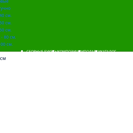
овые
учно
40 см.
50 см.
60 см.
- 80 см.
00 см.
СБОРНЫЕ БУКЕТЫ
КОМПОЗИЦИИ
ПОДАРКИ
КАТАЛОГ
 см