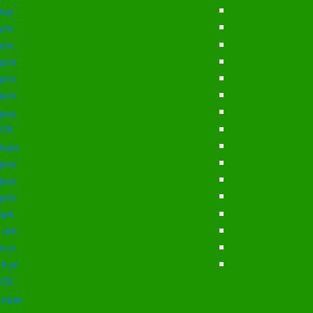
роз
роз
роз
роз
роз
роз
роз
ck
роза
роз
роз
роз
шт.
 шт.
лые
тые
ck
сные