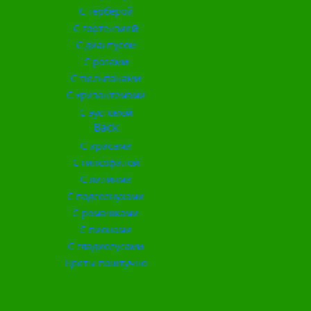
С герберой
С гортензией
С диантусом
С розами
С тюльпанами
С хризантемами
С эустомой
Back
С ирисами
С гипсофилой
С лилиями
С подсолнухами
С ромашками
С пионами
С гладиолусами
Цветы поштучно