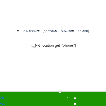
О МАГАЗИНЕ
ДОСТАВКА
ГАРАНТИИ
ПОМОЩЬ
[wt_location get='phone'/]
ck
озы