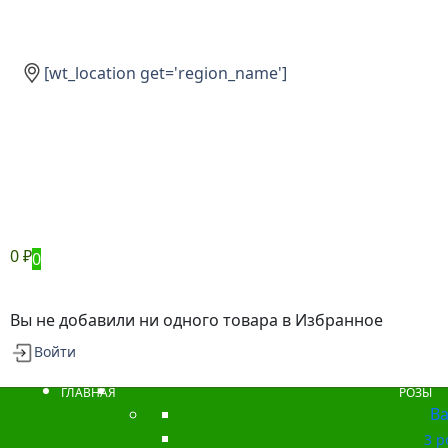
[wt_location get='region_name']
0
₽
0
Вы не добавили ни одного товара в Избранное
Войти
ГЛАВНАЯ
РОЗЫ
Ba
3 р