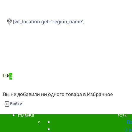
[wt_location get='region_name']
0
₽
0
Вы не добавили ни одного товара в Избранное
Войти
ГЛАВНАЯ
РОЗЫ
Ba
3 р