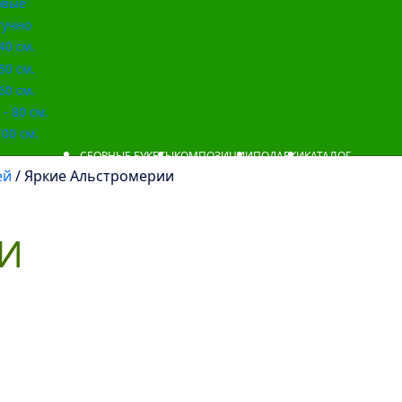
овые
учно
40 см.
50 см.
60 см.
- 80 см.
00 см.
СБОРНЫЕ БУКЕТЫ
КОМПОЗИЦИИ
ПОДАРКИ
КАТАЛОГ
ей
/ Яркие Альстромерии
ИИ