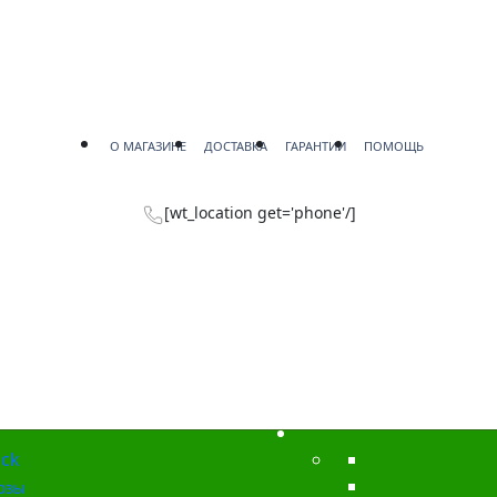
О МАГАЗИНЕ
ДОСТАВКА
ГАРАНТИИ
ПОМОЩЬ
[wt_location get='phone'/]
ck
озы