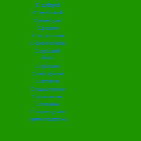
С герберой
С гортензией
С диантусом
С розами
С тюльпанами
С хризантемами
С эустомой
Back
С ирисами
С гипсофилой
С лилиями
С подсолнухами
С ромашками
С пионами
С гладиолусами
Цветы поштучно