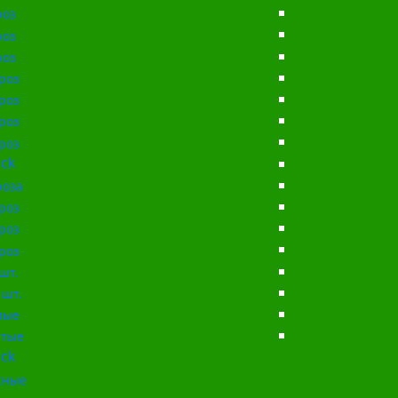
роз
роз
роз
роз
роз
роз
роз
ck
роза
роз
роз
роз
шт.
 шт.
лые
тые
ck
сные