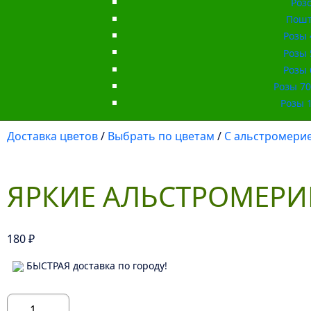
Роз
Пошт
Розы 
Розы 
Розы 
Розы 70 
Розы 1
Доставка цветов
/
Выбрать по цветам
/
С альстромери
ЯРКИЕ АЛЬСТРОМЕР
180
₽
БЫСТРАЯ доставка по городу!
Количество