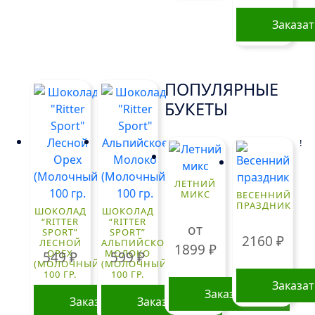
Заказа
ПОПУЛЯРНЫЕ
БУКЕТЫ
!
ЛЕТНИЙ
МИКС
ВЕСЕННИЙ
ПРАЗДНИК
ШОКОЛАД
ШОКОЛАД
“RITTER
“RITTER
от
SPORT”
SPORT”
2160
₽
ЛЕСНОЙ
АЛЬПИЙСКОЕ
1899
₽
ОРЕХ
МОЛОКО
549
₽
599
₽
(МОЛОЧНЫЙ)
(МОЛОЧНЫЙ)
100 ГР.
100 ГР.
Заказа
Заказать
Заказать
Заказать