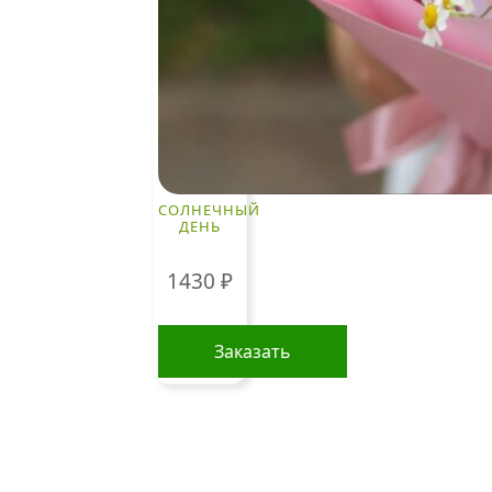
Рекомендации по уходу
за цветами
Контакты
ЧАСТО ИЩУТ
СОЛНЕЧНЫЙ
Розы
ДЕНЬ
По цветам
1430
₽
Сборные букеты
Композиции
Заказать
Подарки
Все товары
Альстромерии