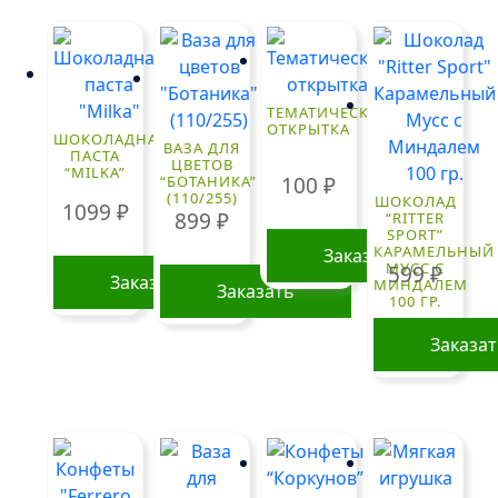
ТЕМАТИЧЕСКАЯ
ОТКРЫТКА
ШОКОЛАДНАЯ
ВАЗА ДЛЯ
ПАСТА
ЦВЕТОВ
“MILKA”
100
₽
“БОТАНИКА”
(110/255)
ШОКОЛАД
1099
₽
899
₽
“RITTER
SPORT”
КАРАМЕЛЬНЫЙ
Заказать
МУСС С
599
₽
Заказать
МИНДАЛЕМ
Заказать
100 ГР.
Заказа