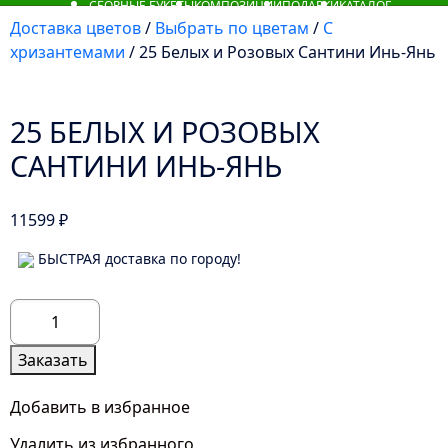
СБОРНЫЕ БУКЕТЫ
КОМПОЗИЦИИ
ПОДАРКИ
КАТАЛОГ
Доставка цветов
/
Выбрать по цветам
/
С
хризантемами
/ 25 Белых и Розовых Сантини Инь-Янь
25 БЕЛЫХ И РОЗОВЫХ
САНТИНИ ИНЬ-ЯНЬ
11599
₽
БЫСТРАЯ доставка по городу!
Количество
товара
25
Заказать
Белых
и
Добавить в избранное
Розовых
Удалить из избранного
Сантини