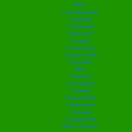
Back
С альстромерией
С герберой
С гортензией
С диантусом
С розами
С тюльпанами
С хризантемами
С эустомой
Back
С ирисами
С гипсофилой
С лилиями
С подсолнухами
С ромашками
С пионами
С гладиолусами
Цветы поштучно