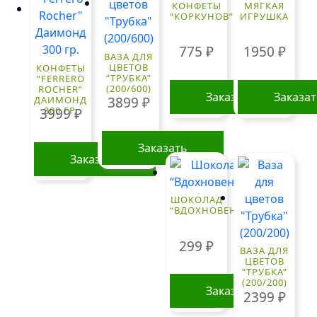
КОНФЕТЫ
МЯГКАЯ
“КОРКУНОВ”
ИГРУШКА
775
₽
1950
₽
ВАЗА ДЛЯ
ЦВЕТОВ
КОНФЕТЫ
“ТРУБКА”
“FERRERO
(200/600)
ROCHER”
Заказать
Заказа
ДАИМОНД
3899
₽
300 ГР.
3999
₽
Заказать
Заказать
ШОКОЛАД
“ВДОХНОВЕНИЕ”
299
₽
ВАЗА ДЛЯ
ЦВЕТОВ
“ТРУБКА”
(200/200)
Заказать
2399
₽