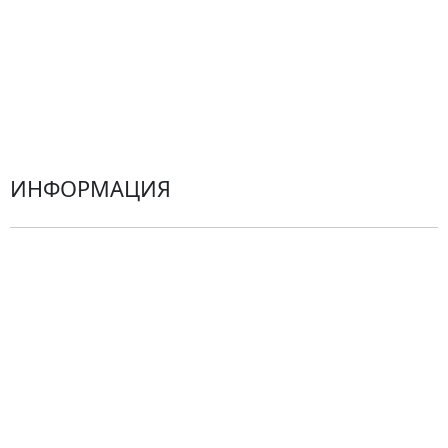
Гортензии
Хризантемы
Эустомы
Герберы
ИНФОРМАЦИЯ
О компании
Гарантии
Центр поддержки
Доставка
Оплата
Проблемные ситуации