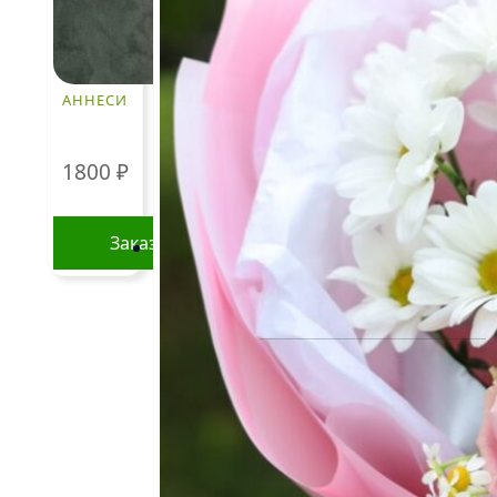
Информация о составе букетов,
ценах на товары и услуги,
представленная на данном
сайте, предназначена
АННЕСИ
исключительно для
ознакомления и не является
публичной офертой, как это
определено в Статье 437(2)
1800
₽
Гражданского кодекса
Российской Федерации.
Заказать
КЛИЕНТАМ
Политика
конфиденциальности
Пользовательское
соглашение