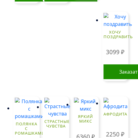
Этот
товар
имеет
несколько
вариаций.
ХОЧУ
ПОЗДРАВИТЬ
Опции
можно
3099
₽
выбрать
на
странице
Заказа
товара.
АФРОДИТА
ЯРКИЙ
МИКС
СТРАСТНЫЕ
ПОЛЯНКА
ЧУВСТВА
С
2250
₽
РОМАШКАМИ
6360
₽