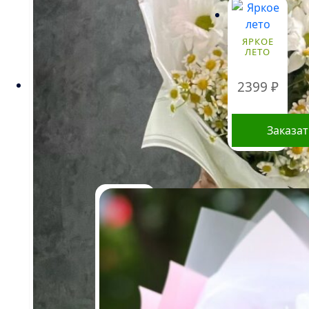
ЯРКОЕ
ЛЕТО
2399
₽
Заказа
Стоимость букетов и
композиций, указанная на
сайте, ориентировочна и может
меняться. Окончательная цена
зависит от доступности
определенных видов цветов,
времени года, а также может
быть выше в периоды
праздников и
предпраздничных дней.