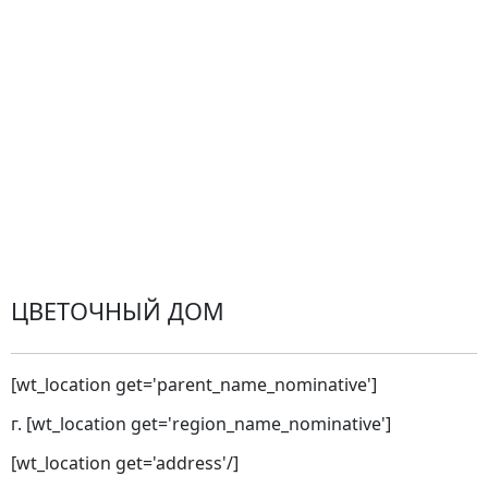
Оплата
Проблемные ситуации
Замена и возврат товара. Возврат денег.
Претензии
Замена цветов
Города доставки
ЦВЕТОЧНЫЙ ДОМ
[wt_location get='parent_name_nominative']
г. [wt_location get='region_name_nominative']
[wt_location get='address'/]