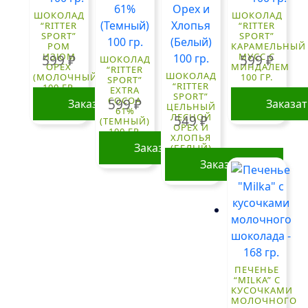
ШОКОЛАД
ШОКОЛАД
“RITTER
“RITTER
SPORT”
SPORT”
РОМ
КАРАМЕЛЬНЫЙ
ИЗЮМ
МУСС С
599
₽
599
₽
ШОКОЛАД
ОРЕХ
МИНДАЛЕМ
“RITTER
ШОКОЛАД
(МОЛОЧНЫЙ)
100 ГР.
SPORT”
“RITTER
100 ГР.
EXTRA
SPORT”
COCOA
599
₽
Заказать
Заказа
ЦЕЛЬНЫЙ
61%
ЛЕСНОЙ
549
₽
(ТЕМНЫЙ)
ОРЕХ И
100 ГР.
ХЛОПЬЯ
Заказать
(БЕЛЫЙ)
100 ГР.
Заказать
ПЕЧЕНЬЕ
“MILKA” С
КУСОЧКАМИ
МОЛОЧНОГО