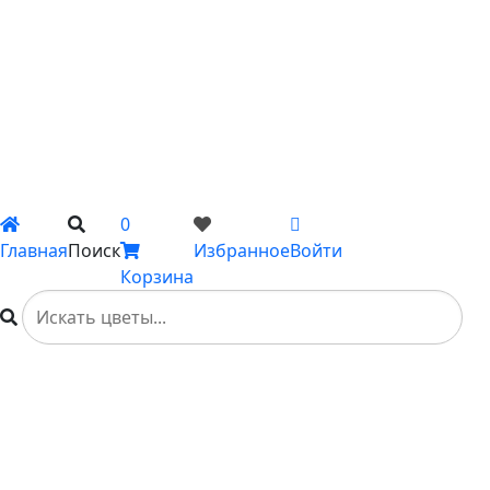
С гладиолусами
Цветы поштучно
Сборные букеты
Композиции
Подарки
Каталог
Вы не добавили ни одного товара в Избранное
0
Главная
Поиск
Избранное
Войти
Корзина