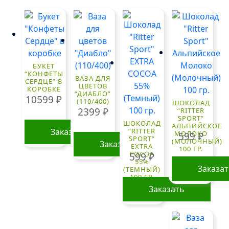
БУКЕТ
“КОНФЕТЫ
ВАЗА ДЛЯ
СЕРДЦЕ” В
ЦВЕТОВ
КОРОБКЕ
“ДИАБЛО”
10599
₽
(110/400)
ШОКОЛАД
2399
₽
“RITTER
SPORT”
ШОКОЛАД
АЛЬПИЙСКОЕ
Заказать
“RITTER
МОЛОКО
599
₽
SPORT”
(МОЛОЧНЫЙ)
Заказать
EXTRA
100 ГР.
COCOA
599
₽
55%
Заказа
(ТЕМНЫЙ)
100 ГР.
Заказать