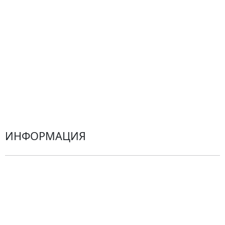
Все товары
Альстромерии
Гортензии
Хризантемы
Эустомы
Герберы
ИНФОРМАЦИЯ
О компании
Гарантии
Центр поддержки
Доставка