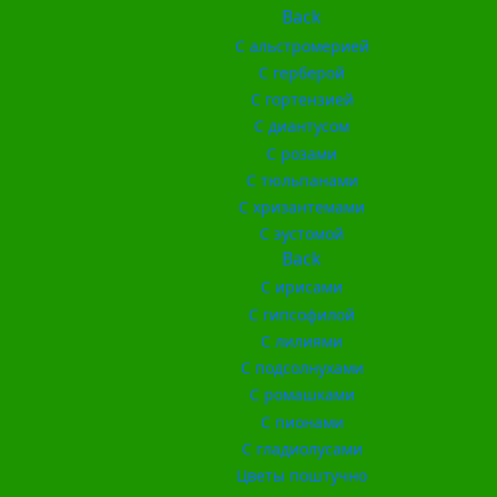
Back
С альстромерией
С герберой
С гортензией
С диантусом
С розами
С тюльпанами
С хризантемами
С эустомой
Back
С ирисами
С гипсофилой
С лилиями
С подсолнухами
С ромашками
С пионами
С гладиолусами
Цветы поштучно