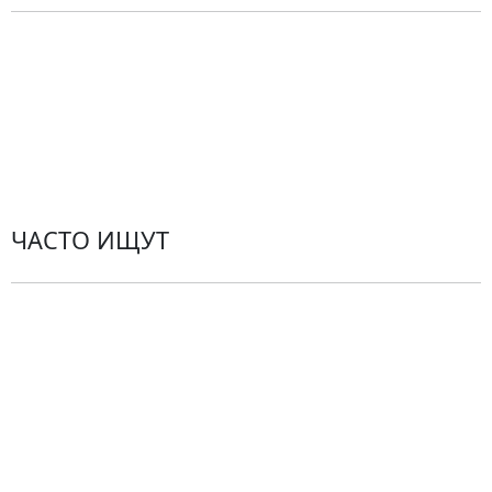
Политика конфиденциальности
Пользовательское соглашение
Рекомендации по уходу за цветами
Контакты
ЧАСТО ИЩУТ
Розы
По цветам
Сборные букеты
Композиции
Подарки