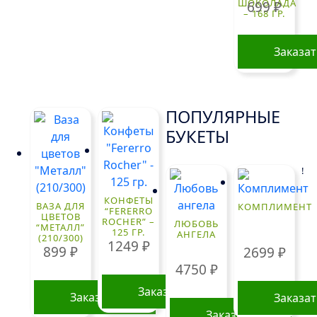
ШОКОЛАДА
699
₽
– 168 ГР.
Заказа
ПОПУЛЯРНЫЕ
БУКЕТЫ
!
КОНФЕТЫ
ВАЗА ДЛЯ
КОМПЛИМЕНТ
“FERERRO
ЦВЕТОВ
ROCHER” –
ЛЮБОВЬ
“МЕТАЛЛ”
125 ГР.
АНГЕЛА
(210/300)
1249
₽
899
₽
2699
₽
4750
₽
Заказать
Заказать
Заказа
Заказать