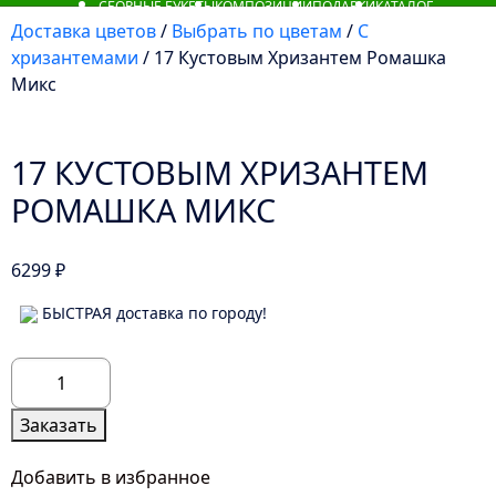
СБОРНЫЕ БУКЕТЫ
КОМПОЗИЦИИ
ПОДАРКИ
КАТАЛОГ
Доставка цветов
/
Выбрать по цветам
/
С
хризантемами
/ 17 Кустовым Хризантем Ромашка
Микс
17 КУСТОВЫМ ХРИЗАНТЕМ
РОМАШКА МИКС
6299
₽
БЫСТРАЯ доставка по городу!
Количество
товара
17
Заказать
Кустовым
Хризантем
Добавить в избранное
Ромашка