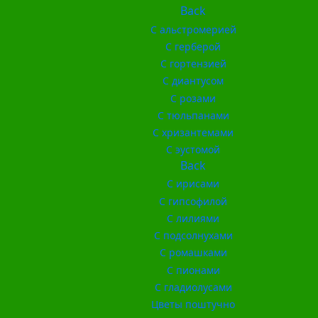
Back
С альстромерией
С герберой
С гортензией
С диантусом
С розами
С тюльпанами
С хризантемами
С эустомой
Back
С ирисами
С гипсофилой
С лилиями
С подсолнухами
С ромашками
С пионами
С гладиолусами
Цветы поштучно