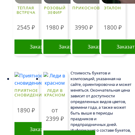
ТЁПЛАЯ
РОЗОВЫЙ
ПРИКОСНОВЕНИЕ
ЭТАЛОН
ВСТРЕЧА
ЗЕФИР
2545
₽
1980
₽
3990
₽
1800
₽
Заказать
Заказать
Заказать
Заказа
Стоимость букетов и
композиций, указанная на
сайте, ориентировочна и может
меняться. Окончательная цена
ПРИЯТНОЕ
ЛЕДИ В
СНОВИДЕНИЕ
КРАСНОМ
зависит от доступности
определенных видов цветов,
времени года, а также может
1890
₽
от
быть выше в периоды
2399
₽
праздников и
предпраздничных дней.
Заказать
Информация о составе букетов,