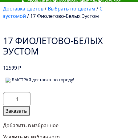
СБОРНЫЕ БУКЕТЫ
КОМПОЗИЦИИ
ПОДАРКИ
КАТАЛОГ
Доставка цветов
/
Выбрать по цветам
/
С
эустомой
/ 17 Фиолетово-Белых Эустом
17 ФИОЛЕТОВО-БЕЛЫХ
ЭУСТОМ
12599
₽
БЫСТРАЯ доставка по городу!
Количество
товара
17
Заказать
Фиолетово-
Белых
Добавить в избранное
Эустом
Удалить из избранного