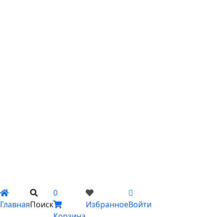
С хризантемами
С эустомой
С ирисами
С гипсофилой
С лилиями
С подсолнухами
С ромашками
С пионами
С гладиолусами
Цветы поштучно
Сборные букеты
Композиции
Подарки
Каталог
Вы не добавили ни одного товара в Избранное
0
Главная
Поиск
Избранное
Войти
Корзина