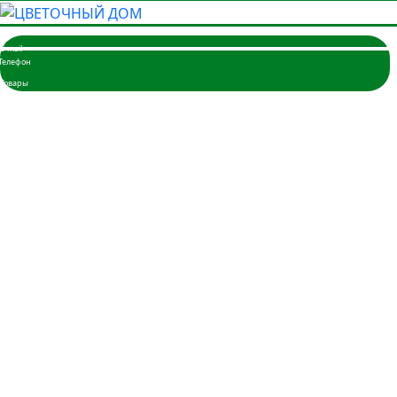
Главная
Розы
3 розы
5 роз
7 роз
9 роз
11 роз
15 роз
17 роз
19 роз
21 роза
25 роз
35 роз
45 роз
51 шт.