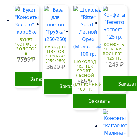
БУКЕТ
“КОНФЕТЫ
КОНФЕТЫ
ВАЗА ДЛЯ
ЗОЛОТО”
“FERERRO
ЦВЕТОВ
В
ROCHER” –
“ТРУБКА”
КОРОБКЕ
125 ГР.
7799
₽
(250/250)
ШОКОЛАД
1249
₽
3699
₽
“RITTER
SPORT”
ЛЕСНОЙ
Заказать
ОРЕХ
549
₽
Заказа
(МОЛОЧНЫЙ)
Заказать
100 ГР.
Заказать