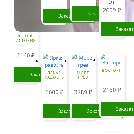
от
2699
₽
Заказать
Заказать
Заказа
ЛЕТНЯЯ
Этот
ИСТОРИЯ
товар
имеет
2160
₽
нескольк
вариаций
ВОСТОРГ
ЯРКАЯ
МОРЕ
Заказать
Опции
РАДОСТЬ
ГРЁЗ
можно
2150
₽
выбрать
5600
₽
3789
₽
на
странице
Заказа
Заказать
Заказать
товара.