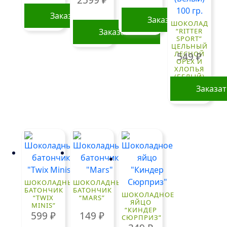
Заказать
Заказать
ШОКОЛАД
Заказать
“RITTER
SPORT”
ЦЕЛЬНЫЙ
ЛЕСНОЙ
549
₽
ОРЕХ И
ХЛОПЬЯ
(БЕЛЫЙ)
100 ГР.
Заказа
ШОКОЛАДНЫЙ
ШОКОЛАДНЫЙ
БАТОНЧИК
БАТОНЧИК
ШОКОЛАДНОЕ
“TWIX
“MARS”
ЯЙЦО
MINIS”
“КИНДЕР
599
₽
149
₽
СЮРПРИЗ”