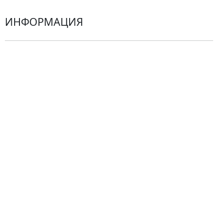
ИНФОРМАЦИЯ
О компании
Гарантии
Центр поддержки
Доставка
Оплата
Проблемные ситуации
Замена и возврат товара. Возврат денег.
Претензии
Замена цветов
Города доставки