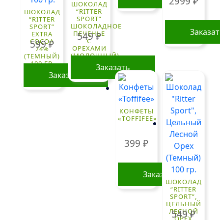
2999
₽
ШОКОЛАД
“RITTER
ШОКОЛАД
SPORT”
“RITTER
ШОКОЛАДНОЕ
SPORT”
Заказа
ПЕЧЕНЬЕ
EXTRA
549
₽
С
COCOA
599
₽
ОРЕХАМИ
74%
(МОЛОЧНЫЙ)
(ТЕМНЫЙ)
100 ГР.
100 ГР.
Заказать
Заказать
КОНФЕТЫ
«TOFFIFEE»
399
₽
Заказать
ШОКОЛАД
“RITTER
SPORT”,
ЦЕЛЬНЫЙ
ЛЕСНОЙ
549
₽
ОРЕХ