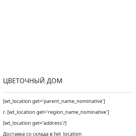
Оплата
Проблемные ситуации
Замена и возврат товара. Возврат денег.
Претензии
Замена цветов
Города доставки
ЦВЕТОЧНЫЙ ДОМ
[wt_location get='parent_name_nominative']
г. [wt_location get='region_name_nominative']
[wt_location get='address'/]
Доставка со склада в [wt_location