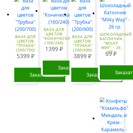
ВАЗА ДЛЯ
ЦВЕТОВ
ШОКОЛАДНЫЙ
ВАЗА ДЛЯ
ВАЗА ДЛЯ
“КОНИЧЕСКАЯ”
БАТОНЧИК
ЦВЕТОВ
ЦВЕТОВ
(160/240)
“MILKY
“ТРУБКА”
“ТРУБКА”
WAY” – 26
1399
₽
(200/700)
(200/600)
ГР.
69
₽
5399
₽
3899
₽
Заказать
Заказа
Заказать
Заказать