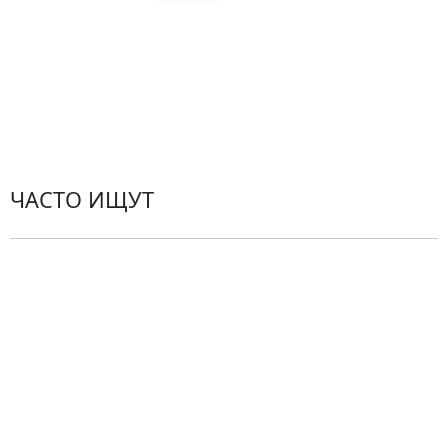
Пользовательское
соглашение
Рекомендации по уходу за цветами
Контакты
ЧАСТО ИЩУТ
Розы
По цветам
Сборные букеты
Композиции
Подарки
Все товары