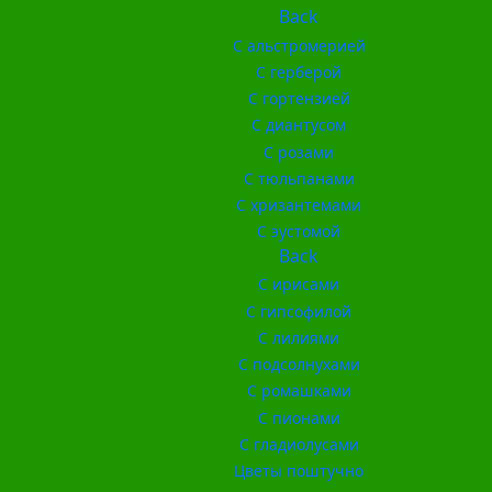
Back
С альстромерией
С герберой
С гортензией
С диантусом
С розами
С тюльпанами
С хризантемами
С эустомой
Back
С ирисами
С гипсофилой
С лилиями
С подсолнухами
С ромашками
С пионами
С гладиолусами
Цветы поштучно