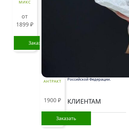
МИКС
времени года, а
также может
быть выше в периоды
от
праздников и
1899
₽
предпраздничных дней.
Информация о составе букетов,
ценах на товары и услуги,
представленная на данном
Заказать
сайте, предназначена
исключительно для
Этот
ознакомления и не является
товар
публичной офертой, как это
имеет
определено в Статье 437(2)
несколько
Гражданского кодекса
Российской Федерации.
вариаций.
АНТРАКТ
Опции
можно
1900
₽
КЛИЕНТАМ
выбрать
на
странице
Заказать
Политика
товара.
конфиденциальности