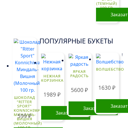
(ТЕМНЫЙ)
100 ГР.
Заказа
ПОПУЛЯРНЫЕ БУКЕТЫ
!
ВОЛШЕБСТВО
ЯРКАЯ
РАДОСТЬ
НЕЖНАЯ
КОРЗИНКА
1630
₽
5600
₽
1989
₽
ШОКОЛАД
“RITTER
Заказа
SPORT”
Заказать
KONNICHIWA
Заказать
МИНДАЛЬ-
599
₽
ВИШНЯ
(МОЛОЧНЫЙ)
100 ГР.