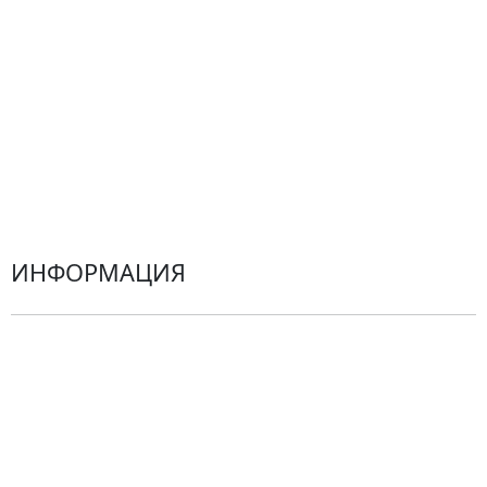
Альстромерии
Гортензии
Хризантемы
Эустомы
Герберы
ИНФОРМАЦИЯ
О компании
Гарантии
Центр поддержки
Доставка