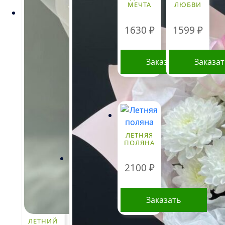
МЕЧТА
ЛЮБВИ
1630
₽
1599
₽
Заказать
Заказа
Стоимость
букетов и
композиций,
указанная на
ЛЕТНЯЯ
ПОЛЯНА
сайте,
ориентировочна
и может
2100
₽
меняться.
Окончательная
цена зависит от
Заказать
доступности
определенных
видов цветов,
ЛЕТНИЙ