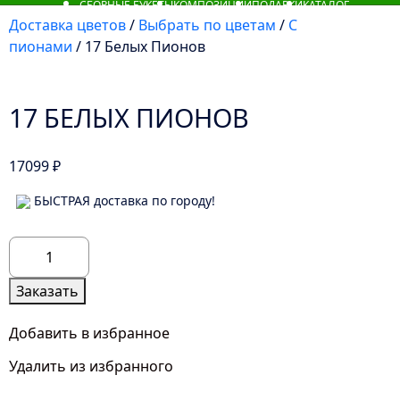
СБОРНЫЕ БУКЕТЫ
КОМПОЗИЦИИ
ПОДАРКИ
КАТАЛОГ
Доставка цветов
/
Выбрать по цветам
/
С
пионами
/ 17 Белых Пионов
17 БЕЛЫХ ПИОНОВ
17099
₽
БЫСТРАЯ доставка по городу!
Количество
товара
17
Заказать
Белых
Пионов
Добавить в избранное
Удалить из избранного