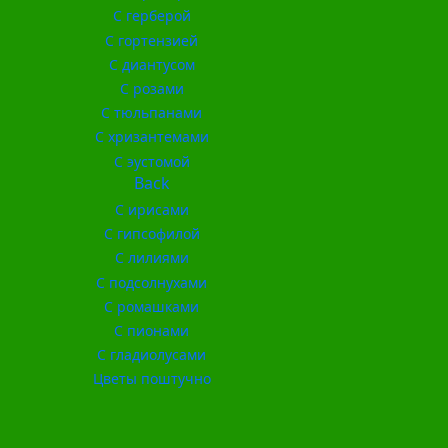
С герберой
С гортензией
С диантусом
С розами
С тюльпанами
С хризантемами
С эустомой
Back
С ирисами
С гипсофилой
С лилиями
С подсолнухами
С ромашками
С пионами
С гладиолусами
Цветы поштучно