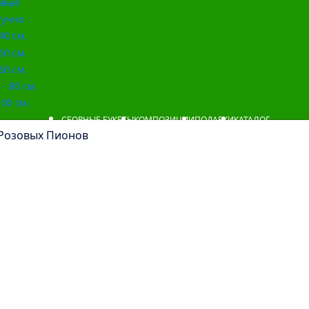
овые
учно
40 см.
50 см.
60 см.
- 80 см.
00 см.
СБОРНЫЕ БУКЕТЫ
КОМПОЗИЦИИ
ПОДАРКИ
КАТАЛОГ
 Розовых Пионов