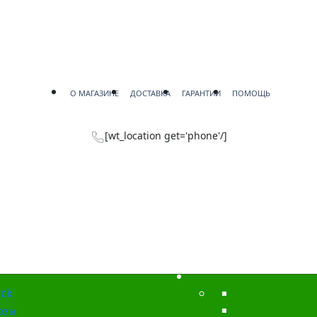
О МАГАЗИНЕ
ДОСТАВКА
ГАРАНТИИ
ПОМОЩЬ
[wt_location get='phone'/]
ck
озы