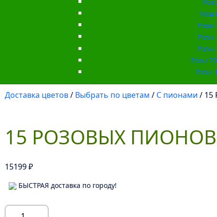
Роз
Пошт
Розы 
Розы 
Розы 
Розы 70 
Розы 1
Доставка цветов
/
Выбрать по цветам
/
С пионами
/ 15
15 РОЗОВЫХ ПИОНОВ
15199
₽
БЫСТРАЯ доставка по городу!
Количество