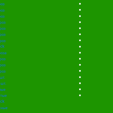
роз
роз
роз
роз
роз
роз
роз
ck
роза
роз
роз
роз
шт.
 шт.
лые
тые
ck
сные