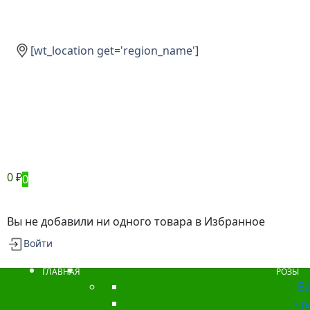
[wt_location get='region_name']
0
₽
0
Вы не добавили ни одного товара в Избранное
Войти
ГЛАВНАЯ
РОЗЫ
Ba
3 р