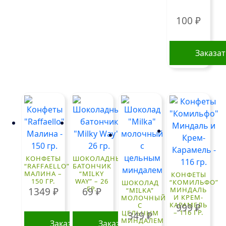
100
₽
Заказа
КОНФЕТЫ
ШОКОЛАДНЫЙ
“RAFFAELLO”
БАТОНЧИК
МАЛИНА –
“MILKY
КОНФЕТЫ
150 ГР.
WAY” – 26
“КОМИЛЬФО”
ШОКОЛАД
ГР.
1349
₽
69
₽
МИНДАЛЬ
“MILKA”
И КРЕМ-
МОЛОЧНЫЙ
КАРАМЕЛЬ
С
999
₽
– 116 ГР.
ЦЕЛЬНЫМ
349
₽
МИНДАЛЕМ
Заказать
Заказать