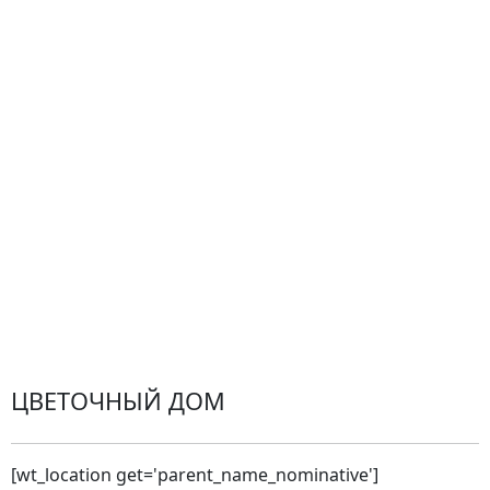
Гарантии
Центр поддержки
Доставка
Оплата
Проблемные ситуации
Замена и возврат товара. Возврат денег.
Претензии
Замена цветов
Города доставки
ЦВЕТОЧНЫЙ ДОМ
[wt_location get='parent_name_nominative']