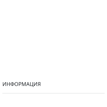
Композиции
Подарки
Все товары
Альстромерии
Гортензии
Хризантемы
Эустомы
Герберы
ИНФОРМАЦИЯ
О компании