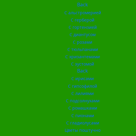
Back
С альстромерией
С герберой
С гортензией
С диантусом
С розами
С тюльпанами
С хризантемами
С эустомой
Back
С ирисами
С гипсофилой
С лилиями
С подсолнухами
С ромашками
С пионами
С гладиолусами
Цветы поштучно