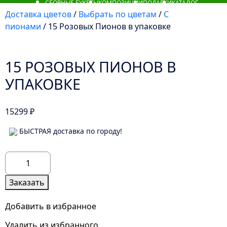
СБОРНЫЕ БУКЕТЫ
КОМПОЗИЦИИ
ПОДАРКИ
КАТАЛОГ
Доставка цветов
/
Выбрать по цветам
/
С
пионами
/ 15 Розовых Пионов в упаковке
15 РОЗОВЫХ ПИОНОВ В
УПАКОВКЕ
15299
₽
БЫСТРАЯ доставка по городу!
Количество
товара
15
Заказать
Розовых
Пионов
Добавить в избранное
в
Удалить из избранного
упаковке