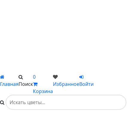
С ромашками
С пионами
С гладиолусами
Цветы поштучно
Сборные букеты
Композиции
Подарки
Каталог
Вы не добавили ни одного товара в Избранное
0
Главная
Поиск
Избранное
Войти
Корзина