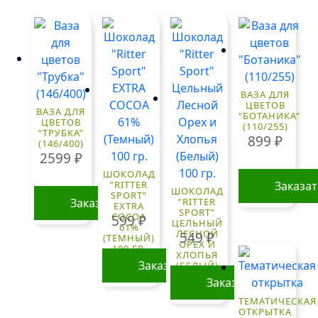
ВАЗА ДЛЯ
ЦВЕТОВ
ВАЗА ДЛЯ
“БОТАНИКА”
ЦВЕТОВ
(110/255)
“ТРУБКА”
899
₽
(146/400)
2599
₽
ШОКОЛАД
“RITTER
Заказа
ШОКОЛАД
SPORT”
Заказать
“RITTER
EXTRA
SPORT”
COCOA
599
₽
ЦЕЛЬНЫЙ
61%
ЛЕСНОЙ
549
₽
(ТЕМНЫЙ)
ОРЕХ И
100 ГР.
ХЛОПЬЯ
Заказать
(БЕЛЫЙ)
100 ГР.
Заказать
ТЕМАТИЧЕСКАЯ
ОТКРЫТКА