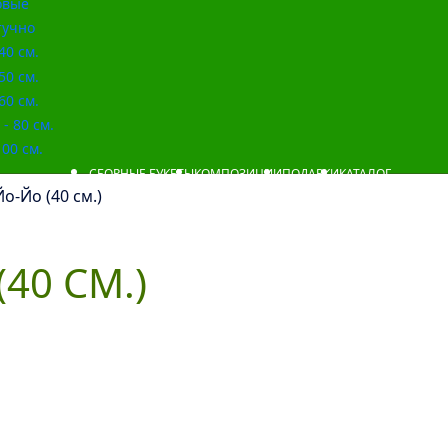
овые
учно
40 см.
50 см.
60 см.
- 80 см.
00 см.
СБОРНЫЕ БУКЕТЫ
КОМПОЗИЦИИ
ПОДАРКИ
КАТАЛОГ
о-Йо (40 см.)
40 СМ.)