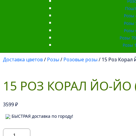
Роз
Пошт
Розы 
Розы 
Розы 
Розы 70 
Розы 1
Доставка цветов
/
Розы
/
Розовые розы
/ 15 Роз Корал Й
15 РОЗ КОРАЛ ЙО-ЙО (
3599
₽
БЫСТРАЯ доставка по городу!
Количество