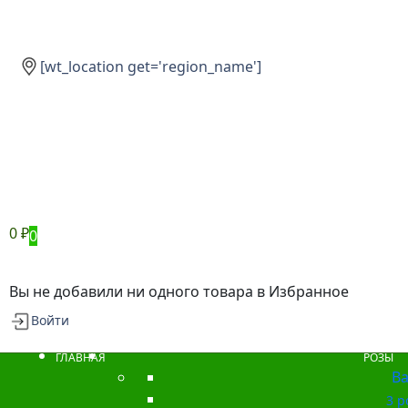
[wt_location get='region_name']
0
₽
0
Вы не добавили ни одного товара в Избранное
Войти
ГЛАВНАЯ
РОЗЫ
Ba
3 р