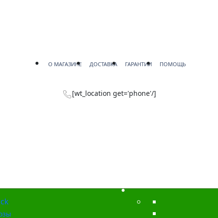
О МАГАЗИНЕ
ДОСТАВКА
ГАРАНТИИ
ПОМОЩЬ
[wt_location get='phone'/]
ck
озы