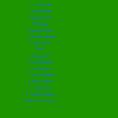
С герберой
С гортензией
С диантусом
С розами
С тюльпанами
С хризантемами
С эустомой
Back
С ирисами
С гипсофилой
С лилиями
С подсолнухами
С ромашками
С пионами
С гладиолусами
Цветы поштучно