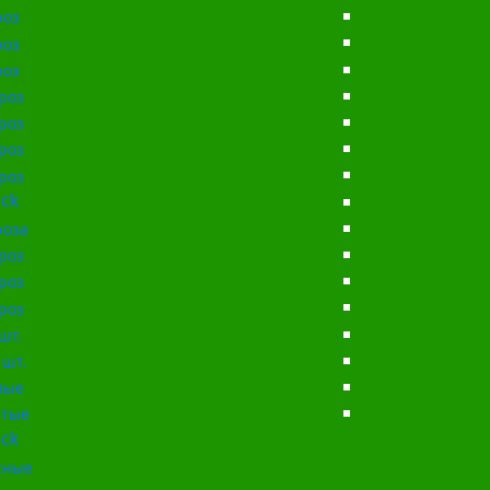
роз
роз
роз
роз
роз
роз
роз
ck
роза
роз
роз
роз
шт.
 шт.
лые
тые
ck
сные