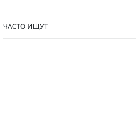
Контакты
ЧАСТО ИЩУТ
Розы
По цветам
Сборные букеты
Композиции
Подарки
Все товары
Альстромерии
Гортензии
Хризантемы