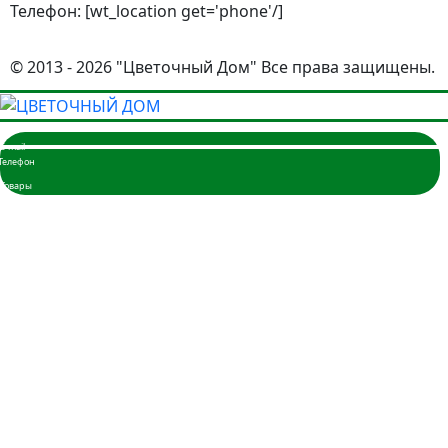
Телефон: [wt_location get='phone'/]
© 2013 - 2026 "Цветочный Дом" Все права защищены.
Главная
Розы
3 розы
5 роз
7 роз
9 роз
11 роз
15 роз
17 роз
19 роз
21 роза