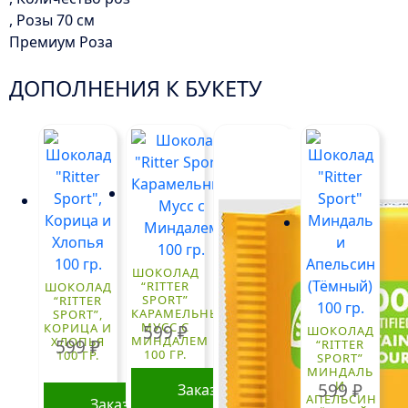
, Розы 70 см
Премиум Роза
ДОПОЛНЕНИЯ К БУКЕТУ
ШОКОЛАД
“RITTER
ШОКОЛАД
SPORT”
“RITTER
КАРАМЕЛЬНЫЙ
SPORT”,
МУСС С
КОРИЦА И
599
₽
ШОКОЛАД
МИНДАЛЕМ
ХЛОПЬЯ
599
₽
“RITTER
100 ГР.
100 ГР.
SPORT”
МИНДАЛЬ
И
599
₽
Заказать
АПЕЛЬСИН
Заказать