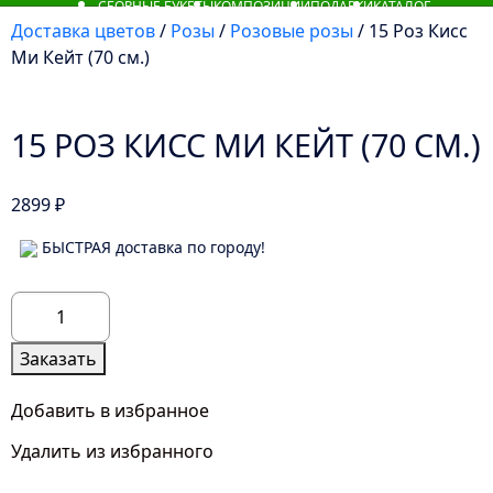
СБОРНЫЕ БУКЕТЫ
КОМПОЗИЦИИ
ПОДАРКИ
КАТАЛОГ
Доставка цветов
/
Розы
/
Розовые розы
/ 15 Роз Кисс
Ми Кейт (70 см.)
15 РОЗ КИСС МИ КЕЙТ (70 СМ.)
2899
₽
БЫСТРАЯ доставка по городу!
Количество
товара
15
Заказать
Роз
Кисс
Добавить в избранное
Ми
Удалить из избранного
Кейт
(70