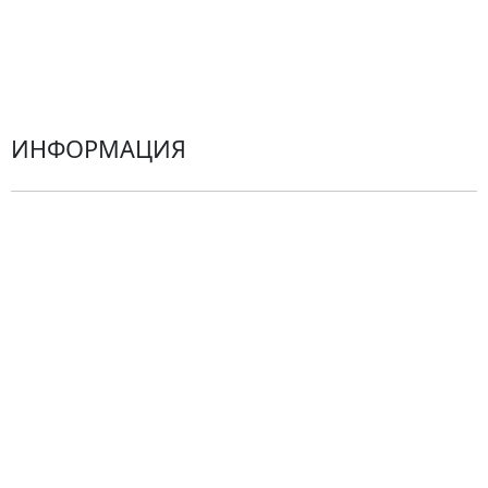
Эустомы
Герберы
ИНФОРМАЦИЯ
О компании
Гарантии
Центр поддержки
Доставка
Оплата
Проблемные ситуации
Замена и возврат товара. Возврат денег.