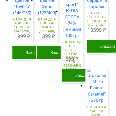
БУКЕТ
“КОНФЕТЫ
ВАЗА ДЛЯ
ВАЗА ДЛЯ
СЕРДЦЕ” В
ЦВЕТОВ
ЦВЕТОВ
КОРОБКЕ
“ТРУБКА”
“ФИНО”
10599
₽
(146/250)
(123/400)
1999
₽
1899
₽
ШОКОЛАД
“RITTER
Заказа
SPORT”
Заказать
Заказать
EXTRA
COCOA
599
₽
74%
(ТЕМНЫЙ)
100 ГР.
Заказать
ШОКОЛАД
“MILKA
PEANUT