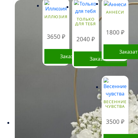
АННЕСИ
ИЛЛЮЗИЯ
ТОЛЬКО
ДЛЯ ТЕБЯ
1800
₽
3650
₽
2040
₽
Заказа
Заказать
Заказать
ВЕСЕННИЕ
ЧУВСТВА
3500
₽