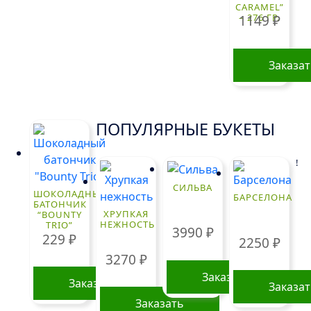
CARAMEL”
– 276 ГР.
1149
₽
Заказа
ПОПУЛЯРНЫЕ БУКЕТЫ
!
СИЛЬВА
ШОКОЛАДНЫЙ
БАРСЕЛОНА
БАТОНЧИК
ХРУПКАЯ
“BOUNTY
НЕЖНОСТЬ
TRIO”
3990
₽
229
₽
2250
₽
3270
₽
Заказать
Заказать
Заказа
Заказать