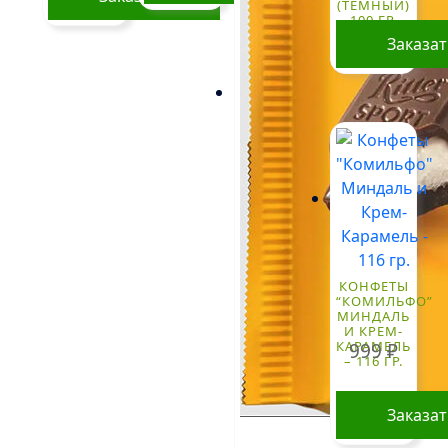
(ТЁМНЫЙ)
100 ГР.
Заказа
КОНФЕТЫ
“КОМИЛЬФО”
МИНДАЛЬ
И КРЕМ-
КАРАМЕЛЬ
999
₽
– 116 ГР.
Заказа