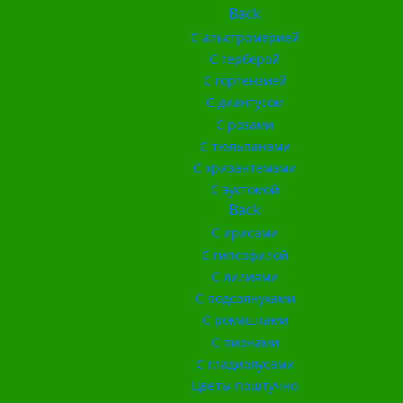
Back
С альстромерией
С герберой
С гортензией
С диантусом
С розами
С тюльпанами
С хризантемами
С эустомой
Back
С ирисами
С гипсофилой
С лилиями
С подсолнухами
С ромашками
С пионами
С гладиолусами
Цветы поштучно