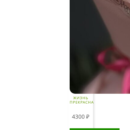
определенных
видов цветов,
времени года, а
также может
быть выше в
периоды
праздников и
ЖИЗНЬ
ПРЕКРАСНА
4300
₽