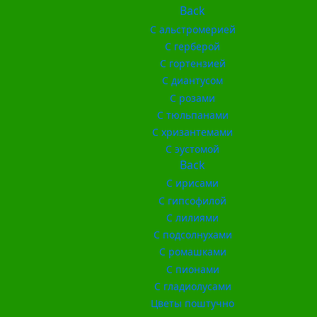
Back
С альстромерией
С герберой
С гортензией
С диантусом
С розами
С тюльпанами
С хризантемами
С эустомой
Back
С ирисами
С гипсофилой
С лилиями
С подсолнухами
С ромашками
С пионами
С гладиолусами
Цветы поштучно