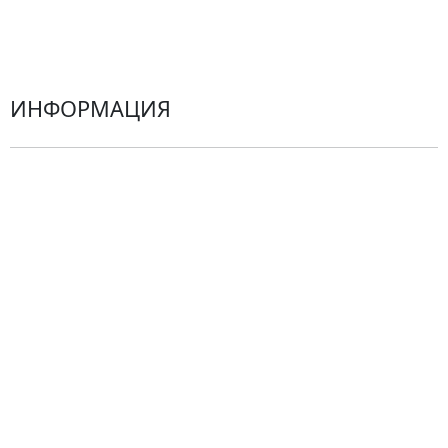
Эустомы
Герберы
ИНФОРМАЦИЯ
О компании
Гарантии
Центр поддержки
Доставка
Оплата
Проблемные ситуации
Замена и возврат товара. Возврат денег.
Претензии