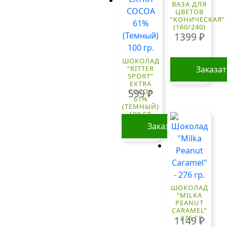
ВАЗА ДЛЯ
ЦВЕТОВ
“КОНИЧЕСКАЯ”
(160/240)
1399
₽
ШОКОЛАД
“RITTER
Заказа
SPORT”
EXTRA
COCOA
599
₽
61%
(ТЕМНЫЙ)
100 ГР.
Заказать
ШОКОЛАД
“MILKA
PEANUT
CARAMEL”
– 276 ГР.
1149
₽