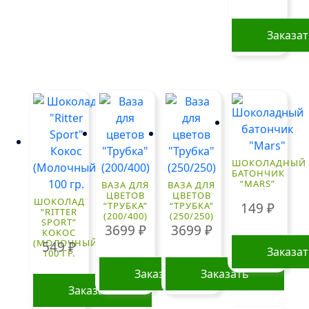
Заказа
ШОКОЛАДНЫЙ
БАТОНЧИК
“MARS”
ВАЗА ДЛЯ
ВАЗА ДЛЯ
ЦВЕТОВ
ЦВЕТОВ
ШОКОЛАД
149
₽
“ТРУБКА”
“ТРУБКА”
“RITTER
(200/400)
(250/250)
SPORT”
3699
₽
3699
₽
КОКОС
(МОЛОЧНЫЙ)
549
₽
Заказа
100 ГР.
Заказать
Заказать
Заказать