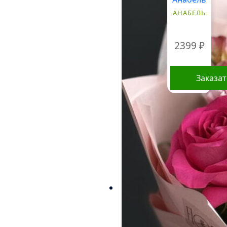
имеет
АНАБЕЛЬ
несколько
вариаций.
Опции
2399
₽
можно
выбрать
на
Заказа
странице
товара.
Стоимость
букетов и
композиций,
указанная на
сайте,
ориентировочна
и может
меняться.
Окончательная
цена зависит от
доступности