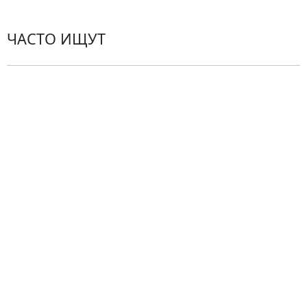
ЧАСТО ИЩУТ
Розы
По цветам
Сборные букеты
Композиции
Подарки
Все товары
Альстромерии
Гортензии
Хризантемы