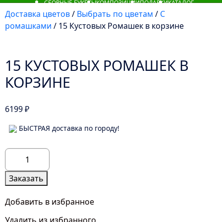
СБОРНЫЕ БУКЕТЫ
КОМПОЗИЦИИ
ПОДАРКИ
КАТАЛОГ
Доставка цветов
/
Выбрать по цветам
/
С
ромашками
/ 15 Кустовых Ромашек в корзине
15 КУСТОВЫХ РОМАШЕК В
КОРЗИНЕ
6199
₽
БЫСТРАЯ доставка по городу!
Количество
товара
15
Заказать
Кустовых
Ромашек
Добавить в избранное
в
Удалить из избранного
корзине