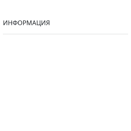
Герберы
ИНФОРМАЦИЯ
О компании
Гарантии
Центр поддержки
Доставка
Оплата
Проблемные ситуации
Замена и возврат товара. Возврат денег.
Претензии
Замена цветов