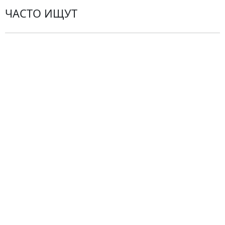
ЧАСТО ИЩУТ
Розы
По цветам
Сборные букеты
Композиции
Подарки
Все товары
Альстромерии
Гортензии
Хризантемы
Эустомы