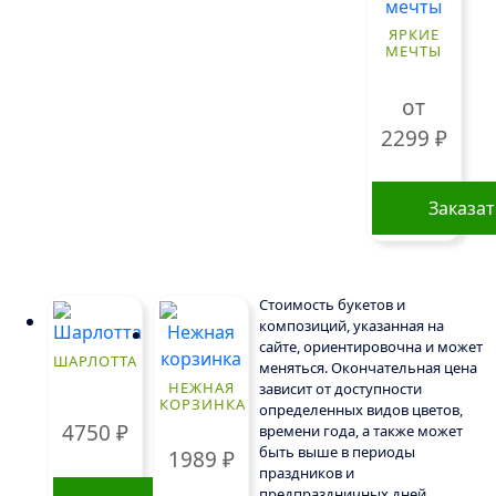
несколько
ЯРКИЕ
вариаций.
МЕЧТЫ
Опции
можно
от
выбрать
2299
₽
на
странице
Заказа
товара.
Этот
товар
имеет
Стоимость букетов и
нескольк
композиций, указанная на
сайте, ориентировочна и может
вариаций
ШАРЛОТТА
меняться. Окончательная цена
Опции
НЕЖНАЯ
зависит от доступности
КОРЗИНКА
можно
определенных видов цветов,
4750
₽
времени года, а также может
выбрать
быть выше в периоды
1989
₽
на
праздников и
странице
предпраздничных дней.