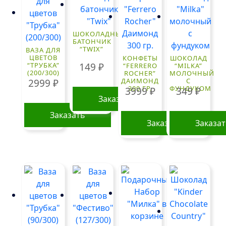
ШОКОЛАДНЫЙ
БАТОНЧИК
“TWIX”
ВАЗА ДЛЯ
ЦВЕТОВ
КОНФЕТЫ
ШОКОЛАД
149
₽
“ТРУБКА”
“FERRERO
“MILKA”
(200/300)
ROCHER”
МОЛОЧНЫЙ
ДАИМОНД
С
2999
₽
300 ГР.
ФУНДУКОМ
3999
₽
349
₽
Заказать
Заказать
Заказать
Заказа