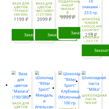
ПОДАРОЧНЫЙ
ВАЗА ДЛЯ
ВАЗА ДЛЯ
НАБОР
ЦВЕТОВ
ЦВЕТОВ
“МИЛКА”
“ТРУБКА”
“ФЕСТИВО”
В
(90/300)
(127/300)
КОРЗИНЕ
9999
₽
1199
₽
2099
₽
ШОКОЛАД
“KINDER
CHOCOLATE
COUNTRY”
Заказать
СО
219
₽
Заказать
Заказать
ЗЛАКАМИ
– 23.5 ГР.
Заказа
ШОКОЛАДНАЯ
ПАСТА
“MILKA”
ВАЗА ДЛЯ
ЦВЕТОВ