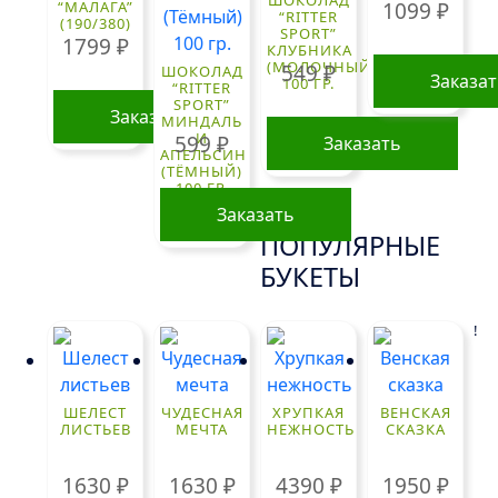
ШОКОЛАД
1099
₽
“МАЛАГА”
“RITTER
(190/380)
SPORT”
1799
₽
КЛУБНИКА
(МОЛОЧНЫЙ)
549
₽
ШОКОЛАД
Заказа
100 ГР.
“RITTER
SPORT”
Заказать
МИНДАЛЬ
И
599
₽
Заказать
АПЕЛЬСИН
(ТЁМНЫЙ)
100 ГР.
Заказать
ПОПУЛЯРНЫЕ
БУКЕТЫ
!
ШЕЛЕСТ
ЧУДЕСНАЯ
ХРУПКАЯ
ВЕНСКАЯ
ЛИСТЬЕВ
МЕЧТА
НЕЖНОСТЬ
СКАЗКА
1630
₽
1630
₽
4390
₽
1950
₽