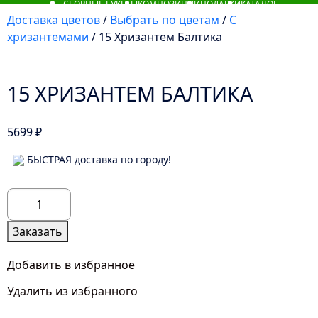
СБОРНЫЕ БУКЕТЫ
КОМПОЗИЦИИ
ПОДАРКИ
КАТАЛОГ
Доставка цветов
/
Выбрать по цветам
/
С
хризантемами
/ 15 Хризантем Балтика
15 ХРИЗАНТЕМ БАЛТИКА
5699
₽
БЫСТРАЯ доставка по городу!
Количество
товара
15
Заказать
Хризантем
Балтика
Добавить в избранное
Удалить из избранного