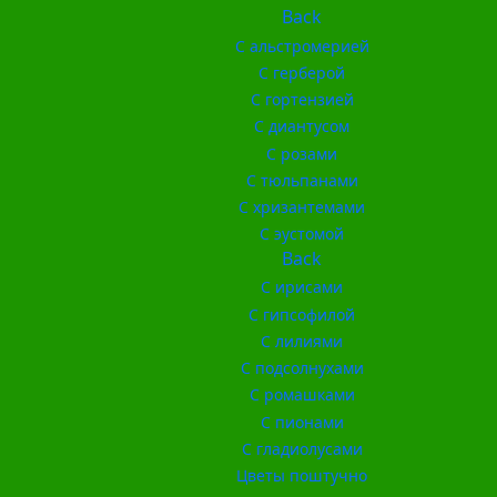
Back
С альстромерией
С герберой
С гортензией
С диантусом
С розами
С тюльпанами
С хризантемами
С эустомой
Back
С ирисами
С гипсофилой
С лилиями
С подсолнухами
С ромашками
С пионами
С гладиолусами
Цветы поштучно