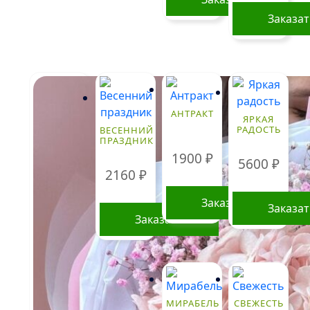
Заказа
Этот
товар
имеет
нескольк
вариаций
АНТРАКТ
ЯРКАЯ
Опции
РАДОСТЬ
ВЕСЕННИЙ
ПРАЗДНИК
можно
1900
₽
выбрать
5600
₽
2160
₽
на
странице
Заказать
Заказа
товара.
Заказать
МИРАБЕЛЬ
СВЕЖЕСТЬ