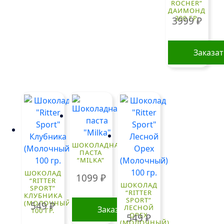
ROCHER”
ДАИМОНД
300 ГР.
3999
₽
Заказа
ШОКОЛАДНАЯ
ПАСТА
“MILKA”
ШОКОЛАД
1099
₽
“RITTER
ШОКОЛАД
SPORT”
“RITTER
КЛУБНИКА
SPORT”
(МОЛОЧНЫЙ)
549
₽
ЛЕСНОЙ
Заказать
100 ГР.
ОРЕХ
549
₽
(МОЛОЧНЫЙ)