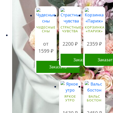
ЧУДЕСНЫЕ
СТРАСТНЫЕ
КОРЗИНКА
СНЫ
ЧУВСТВА
«ПАРИЖ»
от
2200
₽
2359
₽
1599
₽
Заказать
Заказа
Заказать
Этот
товар
имеет
несколько
ЯРКОЕ
ВАЛЬС
вариаций.
УТРО
БОСТОН
Опции
можно
1630
₽
2450
₽