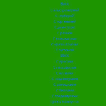
Back
С альстромерией
С герберой
С гортензией
С диантусом
С розами
С тюльпанами
С хризантемами
С эустомой
Back
С ирисами
С гипсофилой
С лилиями
С подсолнухами
С ромашками
С пионами
С гладиолусами
Цветы поштучно