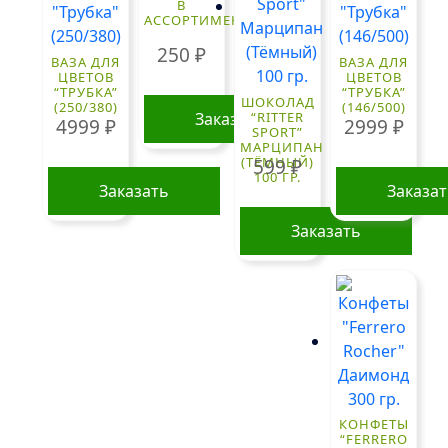
В
АССОРТИМЕНТЕ
250
₽
ВАЗА ДЛЯ
ВАЗА ДЛЯ
ЦВЕТОВ
ЦВЕТОВ
“ТРУБКА”
“ТРУБКА”
ШОКОЛАД
(250/380)
(146/500)
Заказать
“RITTER
4999
₽
2999
₽
SPORT”
МАРЦИПАН
(ТЁМНЫЙ)
599
₽
100 ГР.
Заказать
Заказа
Заказать
КОНФЕТЫ
“FERRERO