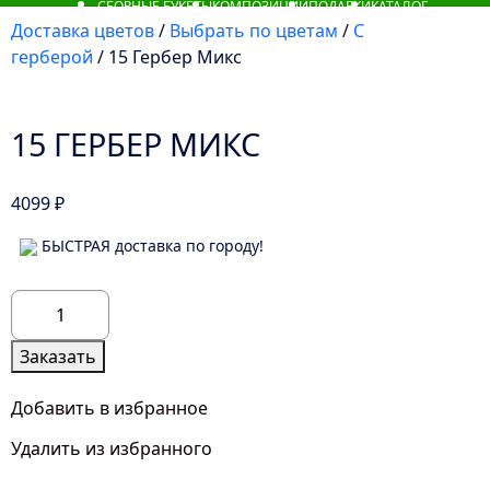
СБОРНЫЕ БУКЕТЫ
КОМПОЗИЦИИ
ПОДАРКИ
КАТАЛОГ
Доставка цветов
/
Выбрать по цветам
/
С
герберой
/ 15 Гербер Микс
15 ГЕРБЕР МИКС
4099
₽
БЫСТРАЯ доставка по городу!
Количество
товара
15
Заказать
Гербер
Микс
Добавить в избранное
Удалить из избранного