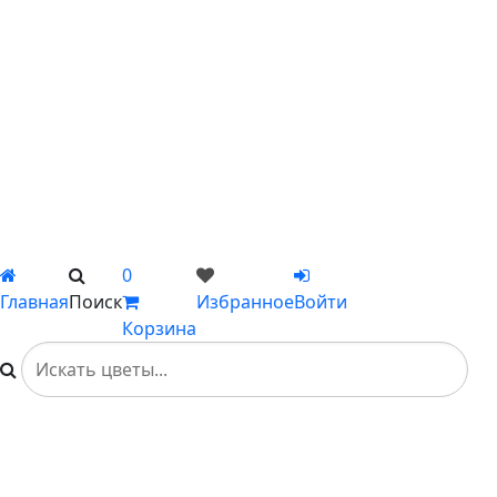
С пионами
С гладиолусами
Цветы поштучно
Сборные букеты
Композиции
Подарки
Каталог
Вы не добавили ни одного товара в Избранное
0
Главная
Поиск
Избранное
Войти
Корзина