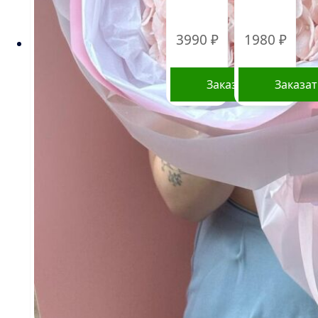
3990
₽
1980
₽
Заказать
Заказа
Стоимость букетов и композиций, указанная
на сайте, ориентировочна и может меняться.
Окончательная цена зависит от доступности
определенных видов цветов, времени года, а
также может быть выше в периоды
праздников и предпраздничных дней.
Информация о составе букетов, ценах на
товары и услуги, представленная на данном
сайте, предназначена исключительно для
ознакомления и не является публичной
офертой, как это определено в Статье 437(2)
Гражданского кодекса Российской Федерации.