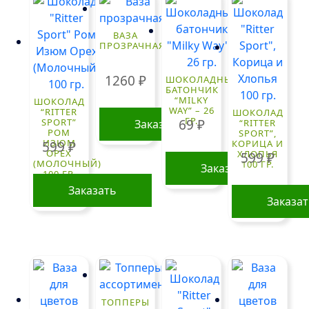
ВАЗА
ПРОЗРАЧНАЯ
1260
₽
ШОКОЛАДНЫЙ
БАТОНЧИК
“MILKY
ШОКОЛАД
WAY” – 26
“RITTER
ШОКОЛАД
ГР.
69
₽
SPORT”
Заказать
“RITTER
РОМ
SPORT”,
ИЗЮМ
КОРИЦА И
599
₽
ОРЕХ
ХЛОПЬЯ
599
₽
(МОЛОЧНЫЙ)
100 ГР.
Заказать
100 ГР.
Заказать
Заказа
ТОППЕРЫ