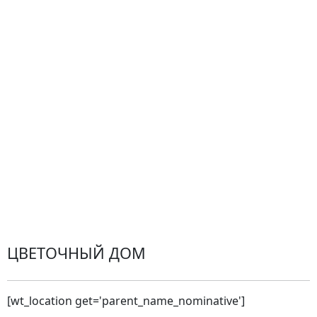
Центр поддержки
Доставка
Оплата
Проблемные ситуации
Замена и возврат товара. Возврат денег.
Претензии
Замена цветов
Города доставки
ЦВЕТОЧНЫЙ ДОМ
[wt_location get='parent_name_nominative']