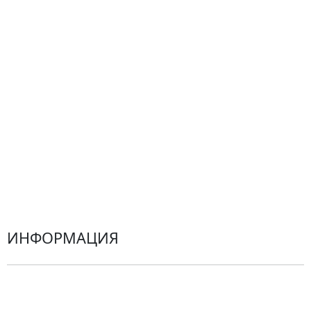
Композиции
Подарки
Все товары
Альстромерии
Гортензии
Хризантемы
Эустомы
Герберы
ИНФОРМАЦИЯ
О компании
Гарантии