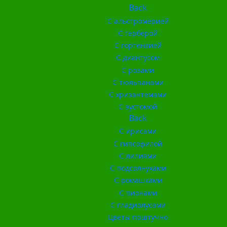
Back
С альстромерией
С герберой
С гортензией
С диантусом
С розами
С тюльпанами
С хризантемами
С эустомой
Back
С ирисами
С гипсофилой
С лилиями
С подсолнухами
С ромашками
С пионами
С гладиолусами
Цветы поштучно