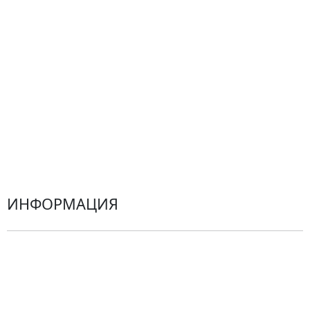
Подарки
Все товары
Альстромерии
Гортензии
Хризантемы
Эустомы
Герберы
ИНФОРМАЦИЯ
О компании
Гарантии
Центр поддержки