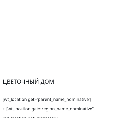
Доставка
Оплата
Проблемные ситуации
Замена и возврат товара. Возврат денег.
Претензии
Замена цветов
Города доставки
ЦВЕТОЧНЫЙ ДОМ
[wt_location get='parent_name_nominative']
г. [wt_location get='region_name_nominative']