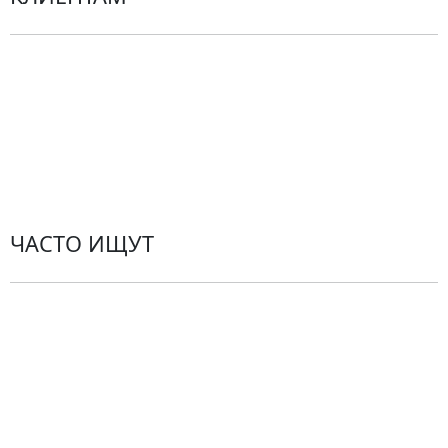
Политика конфиденциальности
Пользовательское соглашение
Рекомендации по уходу за цветами
Контакты
ЧАСТО ИЩУТ
Розы
По цветам
Сборные букеты
Композиции