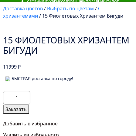
СБОРНЫЕ БУКЕТЫ
КОМПОЗИЦИИ
ПОДАРКИ
КАТАЛОГ
Доставка цветов
/
Выбрать по цветам
/
С
хризантемами
/ 15 Фиолетовых Хризантем Бигуди
15 ФИОЛЕТОВЫХ ХРИЗАНТЕМ
БИГУДИ
11999
₽
БЫСТРАЯ доставка по городу!
Количество
товара
15
Заказать
Фиолетовых
Хризантем
Добавить в избранное
Бигуди
Удалить из избранного