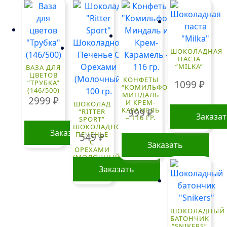
ШОКОЛАДНАЯ
ПАСТА
“MILKA”
ВАЗА ДЛЯ
ЦВЕТОВ
КОНФЕТЫ
1099
₽
“ТРУБКА”
“КОМИЛЬФО”
(146/500)
МИНДАЛЬ
2999
₽
И КРЕМ-
ШОКОЛАД
КАРАМЕЛЬ
999
₽
“RITTER
Заказа
– 116 ГР.
SPORT”
ШОКОЛАДНОЕ
Заказать
ПЕЧЕНЬЕ
549
₽
С
Заказать
ОРЕХАМИ
(МОЛОЧНЫЙ)
100 ГР.
Заказать
ШОКОЛАДНЫЙ
БАТОНЧИК
“SNIKERS”