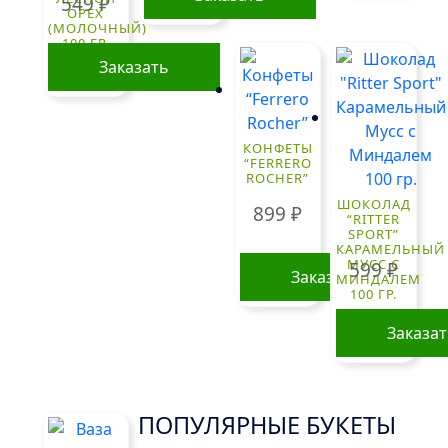
549
₽
ОРЕХ
(МОЛОЧНЫЙ)
100 ГР.
Заказать
КОНФЕТЫ
“FERRERO
ROCHER”
ШОКОЛАД
899
₽
“RITTER
SPORT”
КАРАМЕЛЬНЫЙ
МУСС С
599
₽
Заказать
МИНДАЛЕМ
100 ГР.
Заказа
ПОПУЛЯРНЫЕ БУКЕТЫ