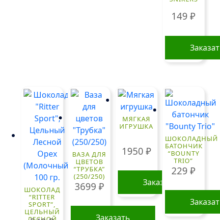
149
₽
Заказа
МЯГКАЯ
ИГРУШКА
ШОКОЛАДНЫЙ
БАТОНЧИК
1950
₽
“BOUNTY
ВАЗА ДЛЯ
TRIO”
ЦВЕТОВ
229
₽
“ТРУБКА”
(250/250)
Заказать
3699
₽
ШОКОЛАД
“RITTER
Заказа
SPORT”,
ЦЕЛЬНЫЙ
Заказать
ЛЕСНОЙ