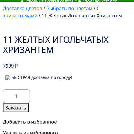
СБОРНЫЕ БУКЕТЫ
КОМПОЗИЦИИ
ПОДАРКИ
КАТАЛОГ
Доставка цветов
/
Выбрать по цветам
/
С
хризантемами
/ 11 Желтых Игольчатых Хризантем
11 ЖЕЛТЫХ ИГОЛЬЧАТЫХ
ХРИЗАНТЕМ
7999
₽
БЫСТРАЯ доставка по городу!
Количество
товара
11
Заказать
Желтых
Игольчатых
Добавить в избранное
Хризантем
Удалить из избранного