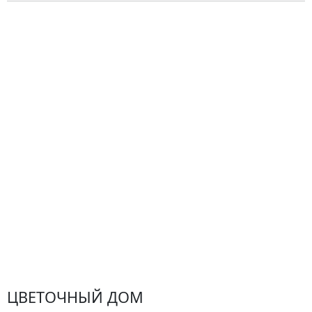
О компании
Гарантии
Центр поддержки
Доставка
Оплата
Проблемные ситуации
Замена и возврат товара. Возврат денег.
Претензии
Замена цветов
Города доставки
ЦВЕТОЧНЫЙ ДОМ