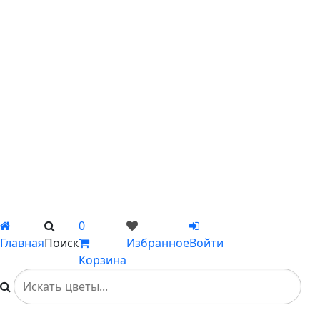
С лилиями
С подсолнухами
С ромашками
С пионами
С гладиолусами
Цветы поштучно
Сборные букеты
Композиции
Подарки
Каталог
Вы не добавили ни одного товара в Избранное
0
Главная
Поиск
Избранное
Войти
Корзина