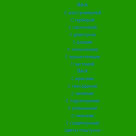
Back
С альстромерией
С герберой
С гортензией
С диантусом
С розами
С тюльпанами
С хризантемами
С эустомой
Back
С ирисами
С гипсофилой
С лилиями
С подсолнухами
С ромашками
С пионами
С гладиолусами
Цветы поштучно