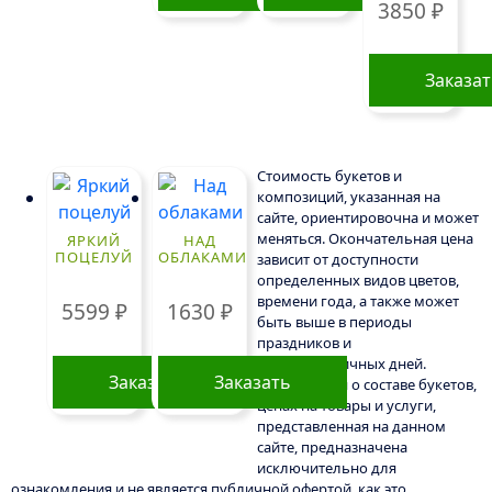
3850
₽
Заказа
Стоимость букетов и
композиций, указанная на
сайте, ориентировочна и может
меняться. Окончательная цена
ЯРКИЙ
НАД
ПОЦЕЛУЙ
ОБЛАКАМИ
зависит от доступности
определенных видов цветов,
времени года, а также может
5599
₽
1630
₽
быть выше в периоды
праздников и
предпраздничных дней.
Заказать
Заказать
Информация о составе букетов,
ценах на товары и услуги,
представленная на данном
сайте, предназначена
исключительно для
ознакомления и не является публичной офертой, как это