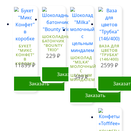
ШОКОЛАДНЫЙ
БАТОНЧИК
“BOUNTY
БУКЕТ
ВАЗА ДЛЯ
TRIO”
“МИКС
ЦВЕТОВ
229
₽
КОНФЕТ”
“ТРУБКА”
ШОКОЛАД
В
(146/400)
“MILKA”
КОРОБКЕ
11899
₽
2599
₽
МОЛОЧНЫЙ
С
Заказать
ЦЕЛЬНЫМ
349
₽
МИНДАЛЕМ
Заказать
Заказа
Заказать
КОНФЕТЫ