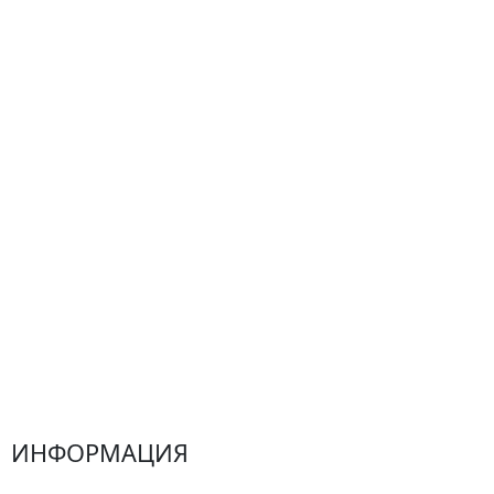
По цветам
Сборные букеты
Композиции
Подарки
Все товары
Альстромерии
Гортензии
Хризантемы
Эустомы
Герберы
ИНФОРМАЦИЯ