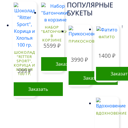
ПОПУЛЯРНЫЕ
БУКЕТЫ
!
НАБОР
“БАТОНЧИКИ”
В
ФАТИТО
КОРЗИНЕ
ПРИКОСНОВЕНИЕ
5599
₽
ШОКОЛАД
1400
₽
“RITTER
3990
₽
SPORT”,
Заказать
КОРИЦА И
ХЛОПЬЯ
599
₽
Заказа
100 ГР.
Заказать
Заказать
ВДОХНОВЕНИЕ