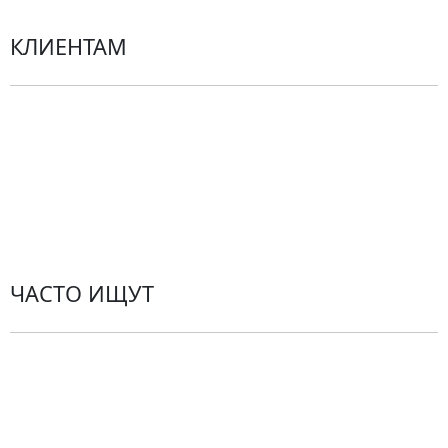
КЛИЕНТАМ
Политика конфиденциальности
Пользовательское соглашение
Рекомендации по уходу за цветами
Контакты
ЧАСТО ИЩУТ
Розы
По цветам
Сборные букеты