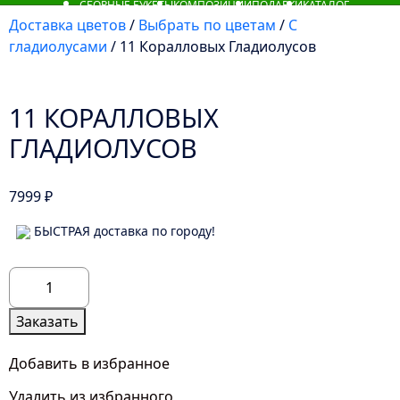
СБОРНЫЕ БУКЕТЫ
КОМПОЗИЦИИ
ПОДАРКИ
КАТАЛОГ
Доставка цветов
/
Выбрать по цветам
/
С
гладиолусами
/ 11 Коралловых Гладиолусов
11 КОРАЛЛОВЫХ
ГЛАДИОЛУСОВ
7999
₽
БЫСТРАЯ доставка по городу!
Количество
товара
11
Заказать
Коралловых
Гладиолусов
Добавить в избранное
Удалить из избранного