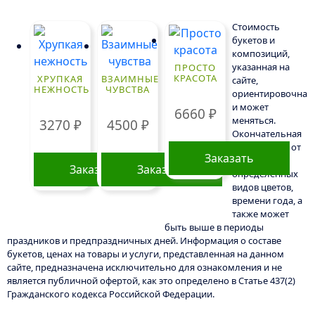
Стоимость
букетов и
композиций,
указанная на
ПРОСТО
КРАСОТА
ХРУПКАЯ
ВЗАИМНЫЕ
сайте,
НЕЖНОСТЬ
ЧУВСТВА
ориентировочна
и может
6660
₽
меняться.
3270
₽
4500
₽
Окончательная
цена зависит от
Заказать
доступности
Заказать
Заказать
определенных
видов цветов,
времени года, а
также может
быть выше в периоды
праздников и предпраздничных дней. Информация о составе
букетов, ценах на товары и услуги, представленная на данном
сайте, предназначена исключительно для ознакомления и не
является публичной офертой, как это определено в Статье 437(2)
Гражданского кодекса Российской Федерации.