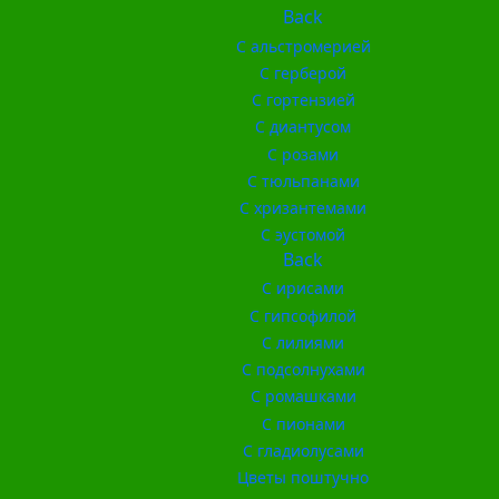
Back
С альстромерией
С герберой
С гортензией
С диантусом
С розами
С тюльпанами
С хризантемами
С эустомой
Back
С ирисами
С гипсофилой
С лилиями
С подсолнухами
С ромашками
С пионами
С гладиолусами
Цветы поштучно