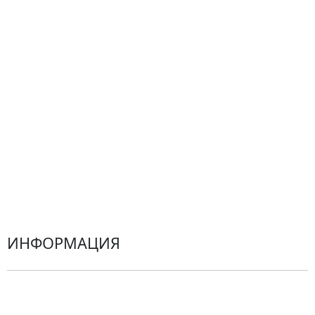
Композиции
Подарки
Все товары
Альстромерии
Гортензии
Хризантемы
Эустомы
Герберы
ИНФОРМАЦИЯ
О компании