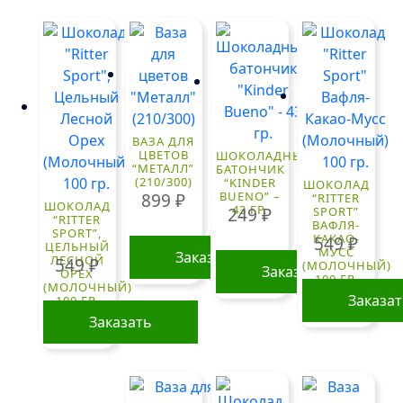
ВАЗА ДЛЯ
ЦВЕТОВ
ШОКОЛАДНЫЙ
“МЕТАЛЛ”
БАТОНЧИК
(210/300)
“KINDER
ШОКОЛАД
BUENO” –
899
₽
“RITTER
ШОКОЛАД
43 ГР.
249
₽
SPORT”
“RITTER
ВАФЛЯ-
SPORT”,
КАКАО-
549
₽
ЦЕЛЬНЫЙ
МУСС
Заказать
ЛЕСНОЙ
549
₽
(МОЛОЧНЫЙ)
Заказать
ОРЕХ
100 ГР.
(МОЛОЧНЫЙ)
Заказа
100 ГР.
Заказать