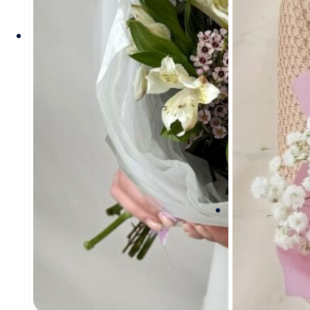
вариаций.
Опции
можно
выбрать
на
странице
товара.