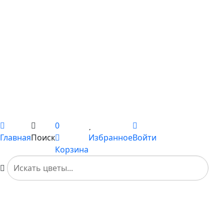
С пионами
С гладиолусами
Цветы поштучно
Сборные букеты
Композиции
Подарки
Каталог
Вы не добавили ни одного товара в Избранное
0
Главная
Поиск
Избранное
Войти
Корзина