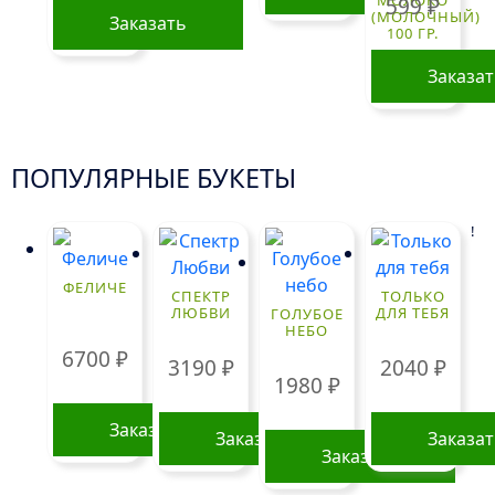
МОЛОКО
599
₽
(МОЛОЧНЫЙ)
Заказать
100 ГР.
Заказа
ПОПУЛЯРНЫЕ БУКЕТЫ
!
ФЕЛИЧЕ
СПЕКТР
ТОЛЬКО
ЛЮБВИ
ДЛЯ ТЕБЯ
ГОЛУБОЕ
НЕБО
6700
₽
3190
₽
2040
₽
1980
₽
Заказать
Заказать
Заказа
Заказать