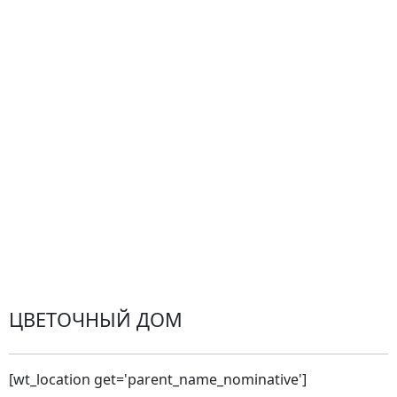
Гарантии
Центр поддержки
Доставка
Оплата
Проблемные ситуации
Замена и возврат товара. Возврат денег.
Претензии
Замена цветов
Города доставки
ЦВЕТОЧНЫЙ ДОМ
[wt_location get='parent_name_nominative']