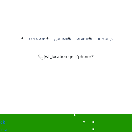
О МАГАЗИНЕ
ДОСТАВКА
ГАРАНТИИ
ПОМОЩЬ
[wt_location get='phone'/]
ck
озы