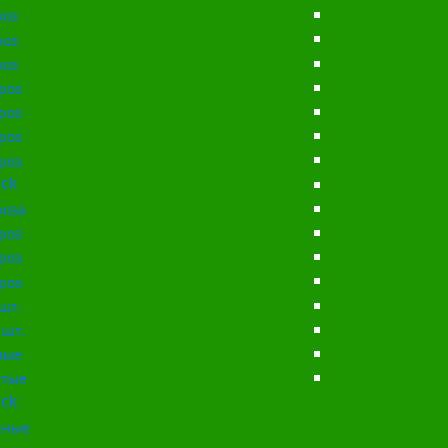
роз
роз
роз
роз
роз
роз
роз
ck
роза
роз
роз
роз
шт.
 шт.
лые
тые
ck
сные