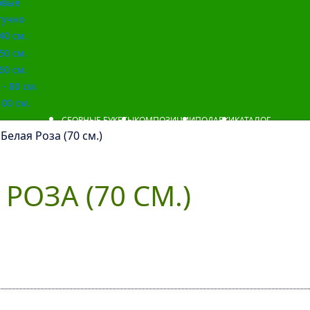
овые
учно
40 см.
50 см.
60 см.
- 80 см.
00 см.
СБОРНЫЕ БУКЕТЫ
КОМПОЗИЦИИ
ПОДАРКИ
КАТАЛОГ
Белая Роза (70 см.)
РОЗА (70 СМ.)