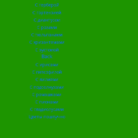
С герберой
С гортензией
С диантусом
С розами
С тюльпанами
С хризантемами
С эустомой
Back
С ирисами
С гипсофилой
С лилиями
С подсолнухами
С ромашками
С пионами
С гладиолусами
Цветы поштучно