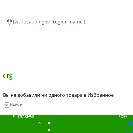
[wt_location get='region_name']
0
₽
0
Вы не добавили ни одного товара в Избранное
Войти
ГЛАВНАЯ
РОЗЫ
Ba
3 р