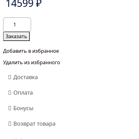
14599 ₽
Количество
товара
101
Заказать
Красная
и
Добавить в избранное
Белая
Удалить из избранного
Роза
(70
Доставка
см.)
Оплата
Бонусы
Возврат товара