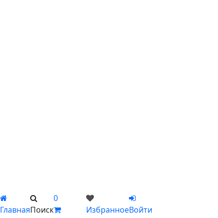
С хризантемами
С эустомой
С ирисами
С гипсофилой
С лилиями
С подсолнухами
С ромашками
С пионами
С гладиолусами
Цветы поштучно
Сборные букеты
Композиции
Подарки
Каталог
Вы не добавили ни одного товара в Избранное
0
Главная
Поиск
Избранное
Войти