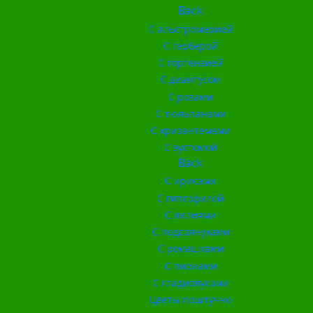
Back
С альстромерией
С герберой
С гортензией
С диантусом
С розами
С тюльпанами
С хризантемами
С эустомой
Back
С ирисами
С гипсофилой
С лилиями
С подсолнухами
С ромашками
С пионами
С гладиолусами
Цветы поштучно