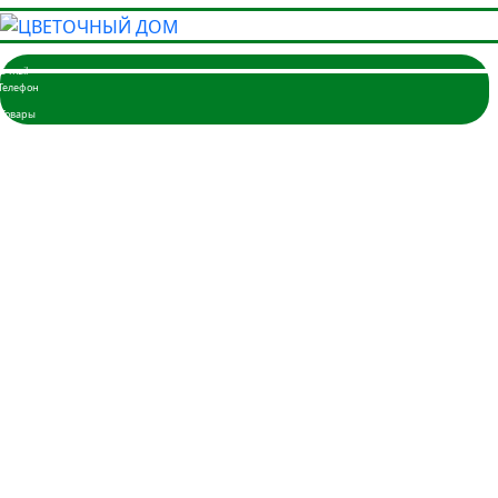
Главная
Розы
3 розы
5 роз
7 роз
9 роз
11 роз
15 роз
17 роз
19 роз
21 роза
25 роз
35 роз
45 роз