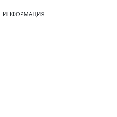
ИНФОРМАЦИЯ
О компании
Гарантии
Центр поддержки
Доставка
Оплата
Проблемные ситуации
Замена и возврат товара. Возврат денег.
Претензии
Замена цветов
Города доставки